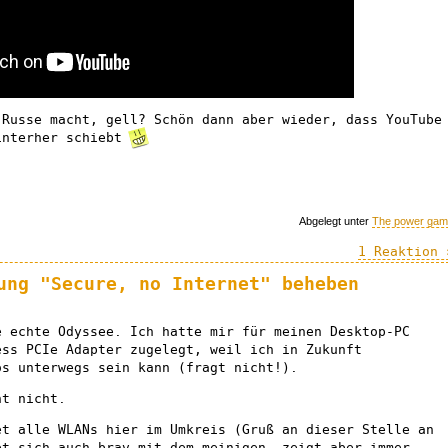
 Russe macht, gell? Schön dann aber wieder, dass YouTube
nterher schiebt
Abgelegt unter
The power ga
1 Reaktion 
ung "Secure, no Internet" beheben
e echte Odyssee. Ich hatte mir für meinen Desktop-PC
ess PCIe Adapter zugelegt, weil ich in Zukunft
os unterwegs sein kann (fragt nicht!).
ht nicht.
et alle WLANs hier im Umkreis (Gruß an dieser Stelle an
et sich auch brav mit dem meinigen, zeigt aber immer