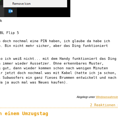
k
BL Flip 5
n doch nochmal eine PIN haben, ich glaube da habe ich
o. Bin nicht mehr sicher, aber das Ding funktioniert
so ich weiß nicht... mit dem Handy funktioniert das Ding
h immer wieder Aussetzer. Ohne erkennbares Muster,
g gut, dann wieder kommen schon nach wenigen Minuten
ir jetzt doch nochmal was mit Kabel (hatte ich ja schon,
s Subwoofers ein ganz fieses Brummen entwickelt und nach
da ja auch mal was Neues kaufen).
Abgelegt unter
Windowswahnsin
2 Reaktionen 
n einem Umzugstag