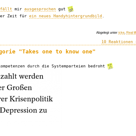
efällt
mir
ausgesprochen
gut
der Zeit für
ein neues Handyhintergrundbild
.
Abgelegt unter
icke
,
Real li
10 Reaktionen 
gorie "Takes one to know one"
kompetenzen durch die Systemparteien bedroht