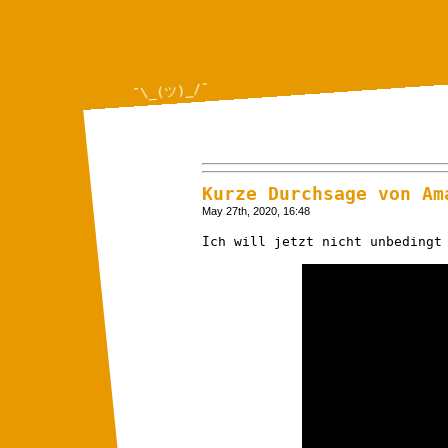
¯\_(ツ)_/¯
Kurze Durchsage von Am
May 27th, 2020, 16:48
Ich will jetzt nicht unbedingt