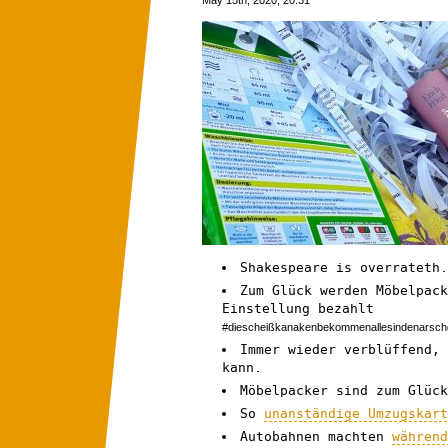
Shakespeare is overrateth
Zum Glück werden Möbelpac
Einstellung bezahlt
#diescheißkanakenbekommenallesindenarsch
Immer wieder verblüffend,
kann.
Möbelpacker sind zum Glüc
So
unanständige Umzugskar
Autobahnen machten
währen