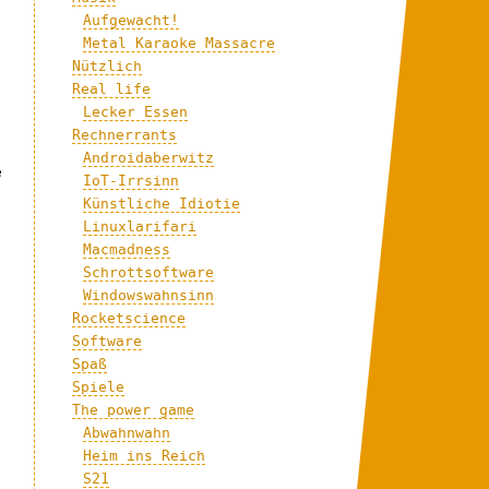
Aufgewacht!
Metal Karaoke Massacre
Nützlich
Real life
Lecker Essen
Rechnerrants
Androidaberwitz
e
IoT-Irrsinn
Künstliche Idiotie
Linuxlarifari
Macmadness
Schrottsoftware
Windowswahnsinn
Rocketscience
Software
Spaß
Spiele
The power game
Abwahnwahn
Heim ins Reich
S21