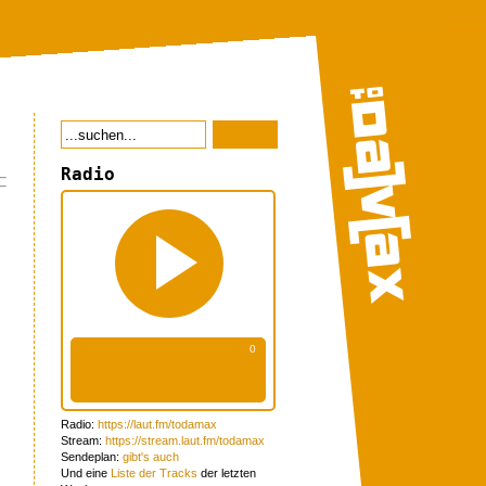
Radio
Radio:
https://laut.fm/todamax
Stream:
https://stream.laut.fm/todamax
Sendeplan:
gibt's auch
Und eine
Liste der Tracks
der letzten