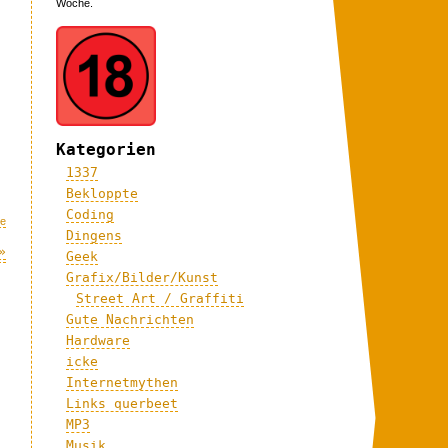
Woche.
Kategorien
1337
Bekloppte
Coding
me
Dingens
»
Geek
Grafix/Bilder/Kunst
Street Art / Graffiti
Gute Nachrichten
Hardware
icke
Internetmythen
Links querbeet
MP3
Musik