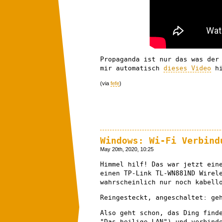
Propaganda ist nur das was der
mir automatisch
dieses Video
hi
(via
fefe
)
Windows: Wi-Fi Verbind
May 20th, 2020, 10:25
Himmel hilf! Das war jetzt ein
einen TP-Link TL-WN881ND Wirel
wahrscheinlich nur noch kabell
Reingesteckt, angeschaltet: ge
Also geht schon, das Ding find
"Das heilige LAN") und verbind