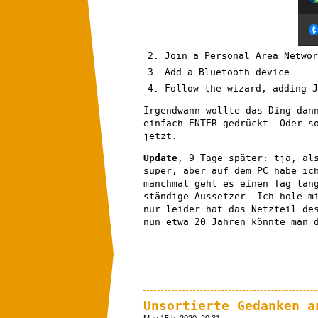
Join a Personal Area Networ
Add a Bluetooth device
Follow the wizard, adding J
Irgendwann wollte das Ding dan
einfach ENTER gedrückt. Oder s
jetzt.
Update
, 9 Tage später: tja, al
super, aber auf dem PC habe ic
manchmal geht es einen Tag lan
ständige Aussetzer. Ich hole m
nur leider hat das Netzteil de
nun etwa 20 Jahren könnte man 
Unsortierte Gedanken a
May 15th, 2020, 20:31