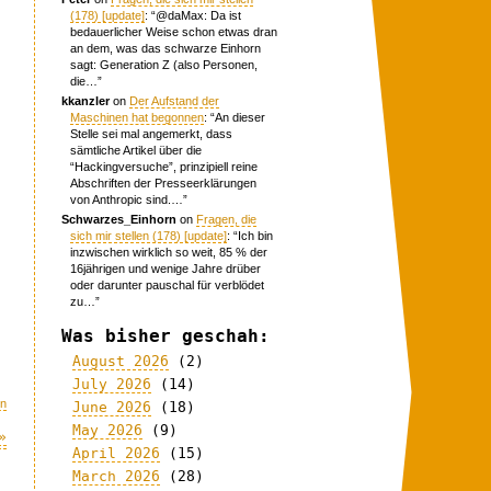
(178) [update]
: “
@daMax: Da ist
bedauerlicher Weise schon etwas dran
an dem, was das schwarze Einhorn
sagt: Generation Z (also Personen,
die…
”
kkanzler
on
Der Aufstand der
Maschinen hat begonnen
: “
An dieser
Stelle sei mal angemerkt, dass
sämtliche Artikel über die
“Hackingversuche”, prinzipiell reine
Abschriften der Presseerklärungen
von Anthropic sind.…
”
Schwarzes_Einhorn
on
Fragen, die
sich mir stellen (178) [update]
: “
Ich bin
inzwischen wirklich so weit, 85 % der
16jährigen und wenige Jahre drüber
oder darunter pauschal für verblödet
zu…
”
Was bisher geschah:
August 2026
(2)
July 2026
(14)
n
June 2026
(18)
May 2026
(9)
»
April 2026
(15)
March 2026
(28)