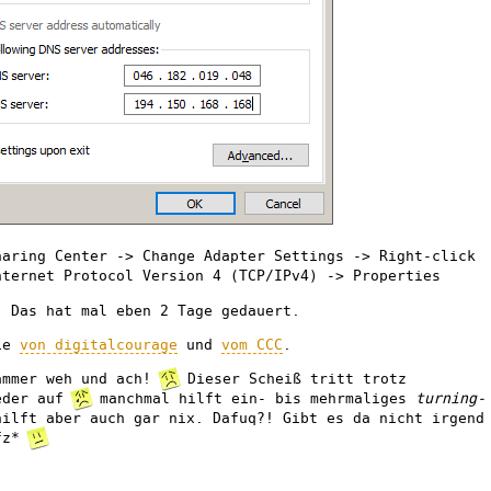
haring Center -> Change Adapter Settings -> Right-click
nternet Protocol Version 4 (TCP/IPv4) -> Properties
! Das hat mal eben 2 Tage gedauert.
die
von digitalcourage
und
vom CCC
.
mmer weh und ach!
Dieser Scheiß tritt trotz
ieder auf
manchmal hilft ein- bis mehrmaliges
turning-
hilft aber auch gar nix. Dafuq?! Gibt es da nicht irgend
ufz*