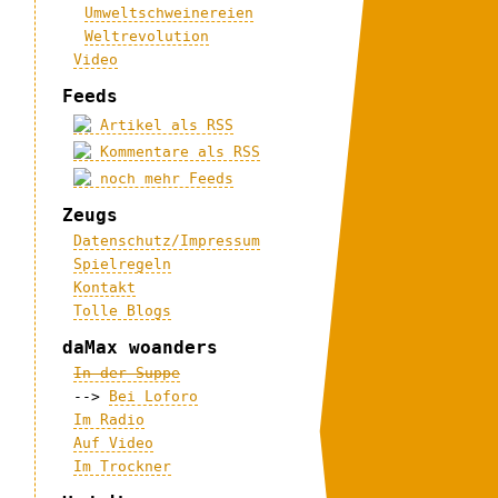
Umweltschweinereien
Weltrevolution
Video
Feeds
Artikel als RSS
Kommentare als RSS
noch mehr Feeds
Zeugs
Datenschutz/Impressum
Spielregeln
Kontakt
Tolle Blogs
daMax woanders
In der Suppe
-->
Bei Loforo
Im Radio
Auf Video
Im Trockner