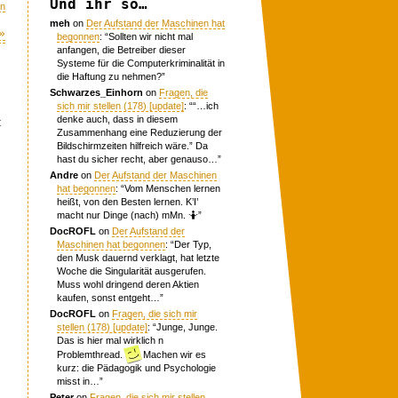
Und ihr so…
n
meh
on
Der Aufstand der Maschinen hat
»
begonnen
: “
Sollten wir nicht mal
anfangen, die Betreiber dieser
Systeme für die Computerkriminalität in
die Haftung zu nehmen?
”
Schwarzes_Einhorn
on
Fragen, die
sich mir stellen (178) [update]
: “
“…ich
denke auch, dass in diesem
t
Zusammenhang eine Reduzierung der
Bildschirmzeiten hilfreich wäre.” Da
hast du sicher recht, aber genauso…
”
Andre
on
Der Aufstand der Maschinen
hat begonnen
: “
Vom Menschen lernen
heißt, von den Besten lernen. K’I’
macht nur Dinge (nach) mMn. 🤷
”
DocROFL
on
Der Aufstand der
Maschinen hat begonnen
: “
Der Typ,
den Musk dauernd verklagt, hat letzte
Woche die Singularität ausgerufen.
Muss wohl dringend deren Aktien
kaufen, sonst entgeht…
”
DocROFL
on
Fragen, die sich mir
stellen (178) [update]
: “
Junge, Junge.
Das is hier mal wirklich n
Problemthread.
Machen wir es
kurz: die Pädagogik und Psychologie
misst in…
”
Peter
on
Fragen, die sich mir stellen