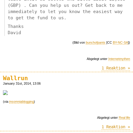
(GBP) . Can you help us out? Get back to me
immediately to let you know the easiest way
to get the fund to us.
Thanks
David
(Bild von
bunchofpants
[CC
BY-NC-SA
])
Abgelegt unter
Internetmythen
1 Reaktion »
Wallrun
January 31st, 2014, 13:06
(via
insomniablogging
)
Abgelegt unter
Real life
1 Reaktion »