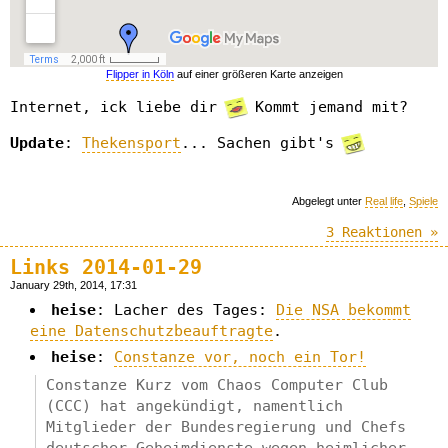
Flipper in Köln
auf einer größeren Karte anzeigen
Internet, ick liebe dir
Kommt jemand mit?
Update
:
Thekensport
... Sachen gibt's
Abgelegt unter
Real life
,
Spiele
3 Reaktionen »
Links 2014-01-29
January 29th, 2014, 17:31
heise
: Lacher des Tages:
Die NSA bekommt
eine Datenschutzbeauftragte
.
heise
:
Constanze vor, noch ein Tor!
Constanze Kurz vom Chaos Computer Club
(CCC) hat angekündigt, namentlich
Mitglieder der Bundesregierung und Chefs