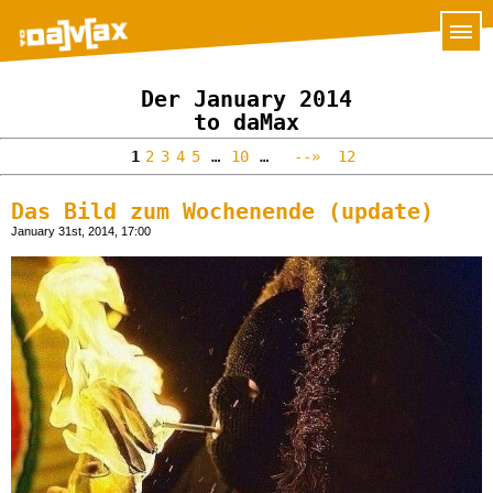
Der January 2014
to daMax
1
2
3
4
5
…
10
…
--»
12
Das Bild zum Wochenende (update)
January 31st, 2014, 17:00