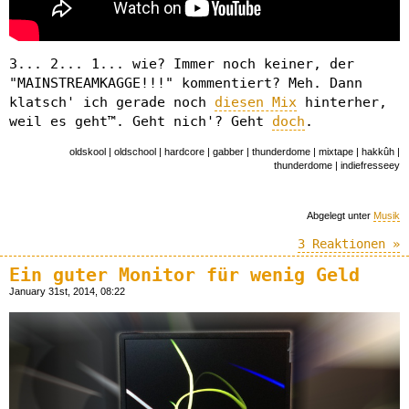
3... 2... 1... wie? Immer noch keiner, der
"MAINSTREAMKAGGE!!!" kommentiert? Meh. Dann
klatsch' ich gerade noch
diesen Mix
hinterher,
weil es geht™. Geht nich'? Geht
doch
.
oldskool | oldschool | hardcore | gabber | thunderdome | mixtape | hakkûh |
thunderdome | indiefresseey
Abgelegt unter
Musik
3 Reaktionen »
Ein guter Monitor für wenig Geld
January 31st, 2014, 08:22