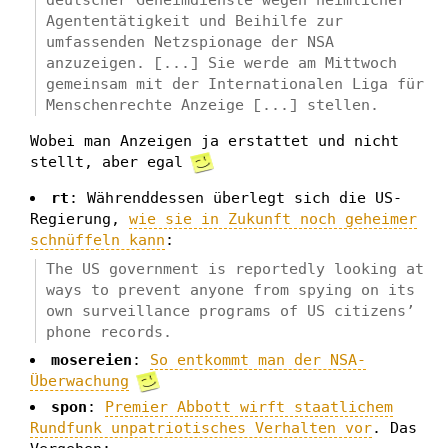
deutscher Geheimdienste wegen heimlicher
Agententätigkeit und Beihilfe zur
umfassenden Netzspionage der NSA
anzuzeigen. [...] Sie werde am Mittwoch
gemeinsam mit der Internationalen Liga für
Menschenrechte Anzeige [...] stellen.
Wobei man Anzeigen ja erstattet und nicht
stellt, aber egal
rt
: Währenddessen überlegt sich die US-
Regierung,
wie sie in Zukunft noch geheimer
schnüffeln kann
:
The US government is reportedly looking at
ways to prevent anyone from spying on its
own surveillance programs of US citizens’
phone records.
mosereien
:
So entkommt man der NSA-
Überwachung
spon
:
Premier Abbott wirft staatlichem
Rundfunk unpatriotisches Verhalten vor
. Das