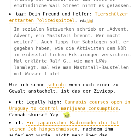
empfindliche Wall Street nimmt es gelassen.
taz
: Dein Freund und Helfer:
Tierschützer
enttarten Polizeispitzel
.
(via
fefe
)
In sozialen Netzwerken schrieb er „Advent,
Advent, ein Maststall brennt. Wer macht
weiter?“. Auch Tipps für Sabotagen soll er
gegeben haben, wie die Aktivisten dem NDR
in eidesstattlichen Erklärungen versichern.
Mal erklärte Ralf G., wie man LKWs
lahmlegt, mal wie man Maststall-Baustellen
mit Wasser flutet.
Wie ich schon
schrub
: wenn euch einer zu
Gewalt anstachelt, ist das der Zivicop.
rt
: ​Legally high:
Cannabis courses open in
Uruguay to control marijuana consumption
.
Cannabiskurse! Yay.
rt
:
Ein japanischer Radiomoderator hat
seinen Job hingeschmissen
, nachdem ihm
auferlegt wurde, nicht mehr über das