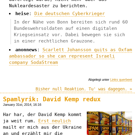
Nukleardesaster zu berichten.
heise
:
Die deutschen Cyberkrieger
In der Nähe von Bonn bereiten sich rund 60
Bundeswehrsoldaten auf einen digitalen
Kriegseinsatz vor. Dabei bewegen sie sich
in einer rechtlichen Grauzone.
anonnews
:
Scarlett Johansson quits as Oxfam
ambassador so she can represent Israeli
company SodaStream
Abgelegt unter
Links querbeet
Bisher null Reaktion. Tu' was dagegen. »
Spamlyrik: David Kemp redux
January 31st, 2014, 16:16
Har har, der David Kemp kommt
ja weit rum.
Erst neulich
mailt er mich aus der Ukraine
an und erzählt mir die