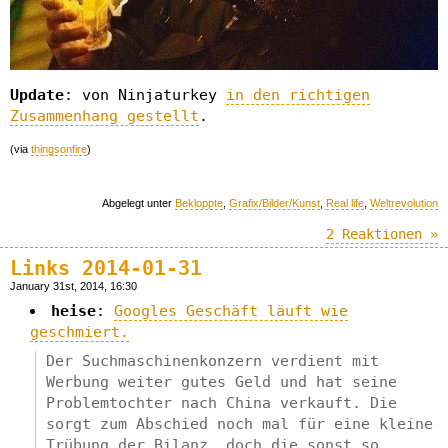
Update
: von Ninjaturkey
in den richtigen
Zusammenhang gestellt
.
(via
thingsonfire
)
Abgelegt unter
Bekloppte
,
Grafix/Bilder/Kunst
,
Real life
,
Weltrevolution
2 Reaktionen »
Links 2014-01-31
January 31st, 2014, 16:30
heise
:
Googles Geschäft läuft wie
geschmiert.
Der Suchmaschinenkonzern verdient mit
Werbung weiter gutes Geld und hat seine
Problemtochter nach China verkauft. Die
sorgt zum Abschied noch mal für eine kleine
Trübung der Bilanz, doch die sonst so