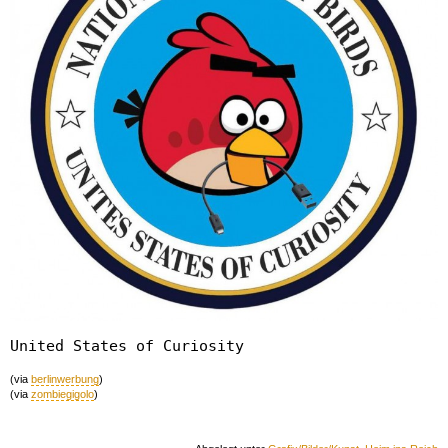
United States of Curiosity
(via
berlinwerbung
)
(via
zombiegigolo
)