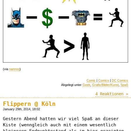
(via
nannoo
)
Comic
|
Comics
|
DC Comics
Abgelegt unter
Geek
,
Grafix/Bilder/Kunst
,
Spaß
4 Reaktionen »
Flippern @ Köln
January 29th, 2014, 18:02
Gestern Abend hatten wir viel Spaß an dieser
Kiste (wenngleich auch mit einem wesentlich