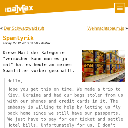
«
Der Schwarzwald ruft
Weihnachtsbaum.js
»
Spamlyrik
Friday, 27.12.2013, 11:58
> daMax
Diese Mail der Kategorie
"versuchen kann man es ja
mal" hat es heute an meinem
Spamfilter vorbei geschafft:
Hello,
Hope you get this on time, We made a trip to
Kiev, Ukraine and had our bags stolen from us
with our phones and credit cards in it. The
embassy is willing to help by letting us fly
back home since we still have our passports,
We just have to pay for our ticket and settle
Hotel bills. Unfortunately for us, I don't