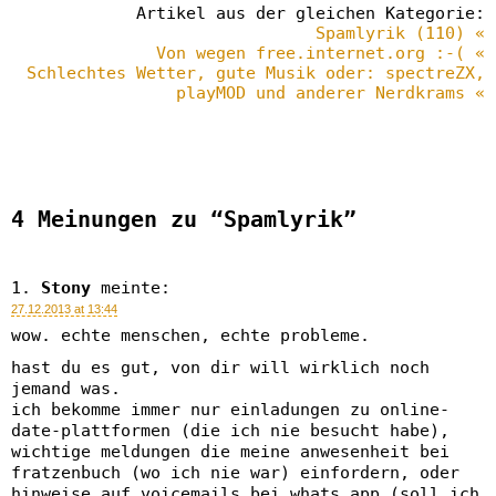
Artikel aus der gleichen Kategorie:
Spamlyrik (110) «
Von wegen free.internet.org :-( «
Schlechtes Wetter, gute Musik oder: spectreZX,
playMOD und anderer Nerdkrams «
4 Meinungen zu “Spamlyrik”
Stony
meinte:
27.12.2013 at 13:44
wow. echte menschen, echte probleme.
hast du es gut, von dir will wirklich noch
jemand was.
ich bekomme immer nur einladungen zu online-
date-plattformen (die ich nie besucht habe),
wichtige meldungen die meine anwesenheit bei
fratzenbuch (wo ich nie war) einfordern, oder
hinweise auf voicemails bei whats app (soll ich