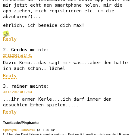
mir jetzt echt nen smartphone holen, mir die
app ziehen, mich registrieren etc. um die
abzuhören?)...
ehrlich, ich beneide dich max!
Reply
Gerdos
meinte:
27.12.2013 at 14:41
David Kemp...das sagt mir was...aber den hatte
ich auch schon.. lächel
Reply
rainer
meinte:
30.12.2013 at 12:54
...ihr armen Kerle....ich darf immer den
gesuchten Erben spielen.....
Reply
Trackbacks/Pingbacks:
Spamlyrik | -=daMax=-
(31.1.2014):
[…] har, der David Kemp kommt ja weit rum. Erst neulich mailt er mich aus der Ukraine