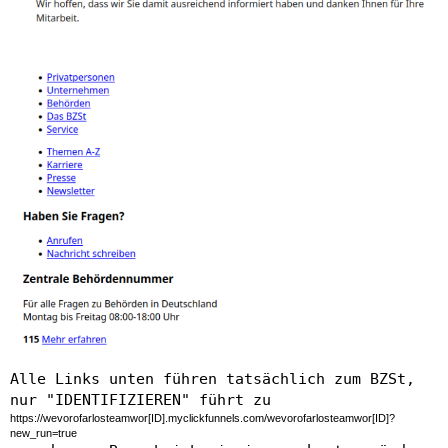
Alle Links unten führen tatsächlich zum BZSt,
nur "IDENTIFIZIEREN" führt zu
https://wevorofarlosteamwor[ID].myclickfunnels.com/wevorofarlosteamwor[ID]?
new_run=true