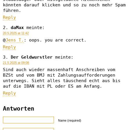
könnten darauf klicken und so zu noch mehr Spam
führen.
Reply
daMax
meinte:
20.5.2025 at 11:42
@
Jens T.
: oops. you are correct.
Reply
Der Geldwurstler
meinte:
21.5.2025 at 09:08
Sind auch wieder massenhaft Anschreiben vom
BZSt und vom BMJ mit Zahlungsaufforderungen
unterwegs. Sieht alles täuschend echt aus bis
auf die IBAN mit PL oder ES am Anfang.
Reply
Antworten
Name (required)