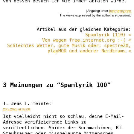
von dessen Besuch ich wie immer abraten würde.
| Abgelegt unter
Internetmythen
The views expressed by the author are personal.
Artikel aus der gleichen Kategorie:
Spamlyrik (110) «
Von wegen free.internet.org :-( «
Schlechtes Wetter, gute Musik oder: spectreZX,
playMOD und anderer Nerdkrams «
3 Meinungen zu “Spamlyrik 100”
Jens T.
meinte:
20.5.2025 at 09:08
Ist vielleicht nicht so schlau, deine E-Mail-
Adresse verifizierende Links zu
veröffentlichen. Spider der Suchmachinen, KI-
Staubsauger oder missgelaunte Mitmenschen