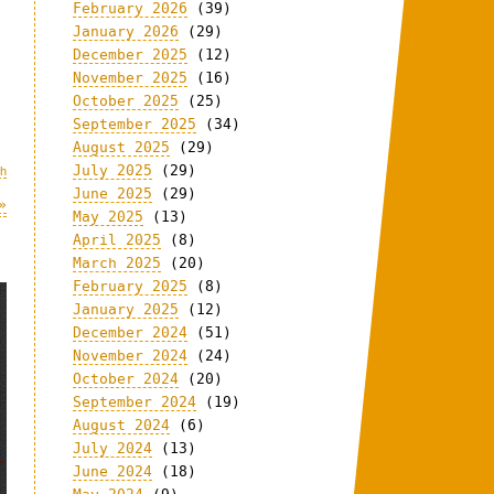
February 2026
(39)
January 2026
(29)
December 2025
(12)
November 2025
(16)
October 2025
(25)
September 2025
(34)
August 2025
(29)
July 2025
(29)
ch
June 2025
(29)
»
May 2025
(13)
April 2025
(8)
March 2025
(20)
February 2025
(8)
January 2025
(12)
December 2024
(51)
November 2024
(24)
October 2024
(20)
September 2024
(19)
August 2024
(6)
July 2024
(13)
June 2024
(18)