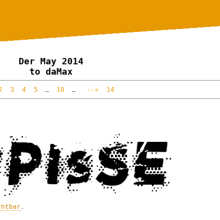
.
Der May 2014
to daMax
2
3
4
5
…
10
…
--»
14
chtbar
.