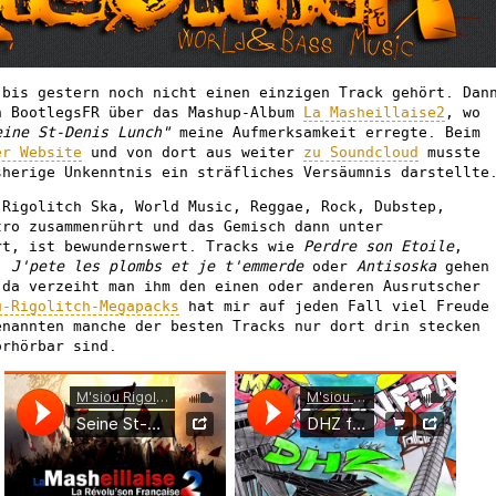
bis gestern noch nicht einen einzigen Track gehört. Dan
n BootlegsFR über das Mashup-Album
La Masheillaise2
, wo
eine St-Denis Lunch"
meine Aufmerksamkeit erregte. Beim
er Website
und von dort aus weiter
zu Soundcloud
musste
sherige Unkenntnis ein sträfliches Versäumnis darstellte
 Rigolitch Ska, World Music, Reggae, Rock, Dubstep,
tro zusammenrührt und das Gemisch dann unter
rt, ist bewundernswert. Tracks wie
Perdre son Etoile
,
,
J'pete les plombs et je t'emmerde
oder
Antisoska
gehen
 da verzeiht man ihm den einen oder anderen Ausrutscher
u-Rigolitch-Megapacks
hat mir auf jeden Fall viel Freude
enannten manche der besten Tracks nur dort drin stecken
orhörbar sind.