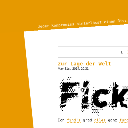
Jeder Kompromiss hinterlässt einen Riss
1
zur Lage der Welt
May 31st, 2014, 20:31
Ich
find's
grad
alles
ganz
fur