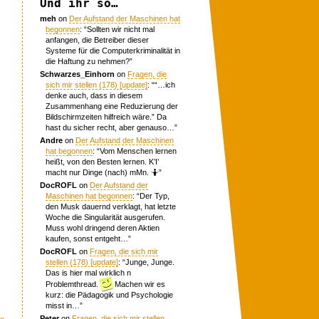
Und ihr so…
meh
on
Der Aufstand der Maschinen hat
begonnen
: “
Sollten wir nicht mal
anfangen, die Betreiber dieser
Systeme für die Computerkriminalität in
die Haftung zu nehmen?
”
Schwarzes_Einhorn
on
Fragen, die
sich mir stellen (178) [update]
: “
“…ich
denke auch, dass in diesem
Zusammenhang eine Reduzierung der
Bildschirmzeiten hilfreich wäre.” Da
hast du sicher recht, aber genauso…
”
Andre
on
Der Aufstand der Maschinen
hat begonnen
: “
Vom Menschen lernen
heißt, von den Besten lernen. K’I’
macht nur Dinge (nach) mMn. 🤷
”
DocROFL
on
Der Aufstand der
Maschinen hat begonnen
: “
Der Typ,
den Musk dauernd verklagt, hat letzte
Woche die Singularität ausgerufen.
Muss wohl dringend deren Aktien
kaufen, sonst entgeht…
”
DocROFL
on
Fragen, die sich mir
stellen (178) [update]
: “
Junge, Junge.
Das is hier mal wirklich n
Problemthread.
Machen wir es
kurz: die Pädagogik und Psychologie
misst in…
”
Peter
on
Fragen, die sich mir stellen
me