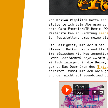
Von
M'siou Rigolitch
hatte ich 
stolperte ich beim Abgrasen vo
sein Caro Emerald/NTM-Remix
"S
Weiterstalken in Richtung
sein
ich feststellen, dass meine bi
Die Lässigkeit, mit der M'siou
Klezmer, Balkan Beats und Elec
französischen Hip-Hop zementie
Trans-Continental Faya Burnin'
einfach zwingend in die Beine,
gerne. Das Querhören des
M'sio
bereitet, zumal mit den oben g
und gar nicht auf Soundcloud v