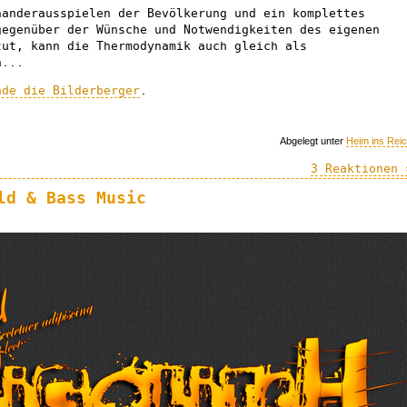
nanderausspielen der Bevölkerung und ein komplettes
gegenüber der Wünsche und Notwendigkeiten des eigenen
tut, kann die Thermodynamik auch gleich als
n...
ade die Bilderberger
.
Abgelegt unter
Heim ins Rei
3 Reaktionen 
ld & Bass Music