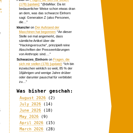
(178) [update]
: “
@daMax: Da ist
»
bedauerlicher Weise schon etwas dran
an dem, was das schwarze Einhorn
sagt: Generation Z (also Personen,
die…
”
kkanzler
on
Der Aufstand der
Maschinen hat begonnen
: “
An dieser
e
Stelle sei mal angemerkt, dass
sämtliche Artikel über die
.
“Hackingversuche”, prinzipiell reine
Abschriften der Presseerklärungen
von Anthropic sind.…
”
Schwarzes_Einhorn
on
Fragen, die
sich mir stellen (178) [update]
: “
Ich bin
inzwischen wirklich so weit, 85 % der
16jährigen und wenige Jahre drüber
oder darunter pauschal für verblödet
zu…
”
Was bisher geschah:
August 2026
(2)
July 2026
(14)
ß
June 2026
(18)
May 2026
(9)
s
April 2026
(15)
March 2026
(28)