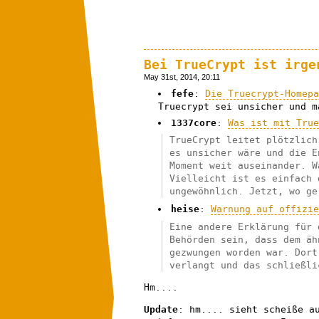
Bei TrueCrypt ist irge
May 31st, 2014, 20:11
fefe
:
Die Truecrypt-Homep
Truecrypt sei unsicher und m
1337core
:
Was ist mit Tru
TrueCrypt leitet plötzlich
es unsicher wäre und die E
Moment weit auseinander. W
Vielleicht ist es einfach 
ungewöhnlich. Jetzt, wo ge
heise
:
Warnung auf offizi
Eine andere Erklärung für 
Behörden sein, dass dem äh
gezwungen worden war. Dort
verlangt und das schließli
Hm....
Update
: hm.... sieht scheiße a