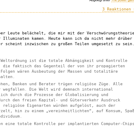
3 Reaktionen 
ber Leute belächelt, die mir mit der Verschwörungstheori
 Illuminaten kamen. Heute kann ich da nicht mehr drüber
er scheint inzwischen zu großen Teilen umgesetzt zu sein
 Weltordnung ist die totale Abhängigkeit und Kontrolle
, die faktisch das Gegenteil der von ihr propagierten
 Folgen wären Ausbeutung der Massen und totalitäre
halten.
ehen, Banken und Berater trügen religiöse Züge. Alle
r wegfallen. Die Welt wird demnach international
lich durch die Prozesse der Globalisierung und
durch den freien Kapital- und Güterverkehr Ausdruck
, religiöse Eigenarten würden aufgelöst, auch der
rzelt, hin zu einem „vereinheitlichten“, auf Konsum, Spa
ndividuum.
en eine totale Kontrolle per implantierten Computer-Chip