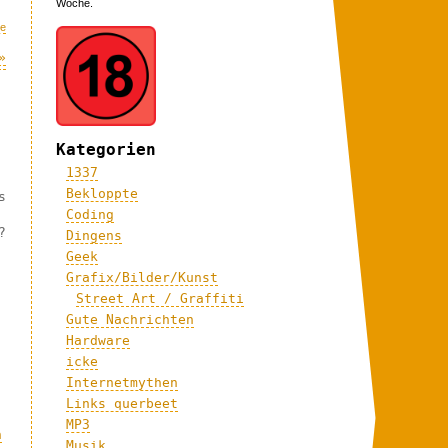
Woche.
ke
»
Kategorien
1337
Bekloppte
s
Coding
?
Dingens
Geek
Grafix/Bilder/Kunst
Street Art / Graffiti
Gute Nachrichten
Hardware
icke
Internetmythen
Links querbeet
MP3
h
Musik