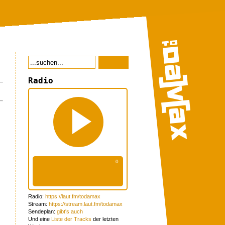
Radio
Radio:
https://laut.fm/todamax
Stream:
https://stream.laut.fm/todamax
Sendeplan:
gibt's auch
Und eine
Liste der Tracks
der letzten