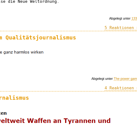
sse die Neue Weltordnung.
Abgelegt unter
133
5 Reaktionen 
m Qualitätsjournalismus
Abgelegt unter
The power ga
4 Reaktionen 
rnalismus