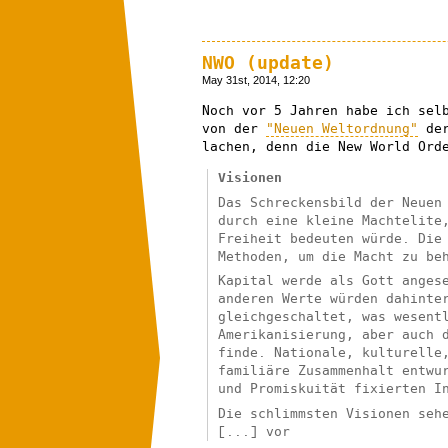
NWO (update)
May 31st, 2014, 12:20
Noch vor 5 Jahren habe ich sel
von der
"Neuen Weltordnung"
der
lachen, denn die New World Ord
Visionen
Das Schreckensbild der Neuen
durch eine kleine Machtelite
Freiheit bedeuten würde. Die
Methoden, um die Macht zu be
Kapital werde als Gott anges
anderen Werte würden dahinte
gleichgeschaltet, was wesent
Amerikanisierung, aber auch 
finde. Nationale, kulturelle
familiäre Zusammenhalt entwu
und Promiskuität fixierten I
Die schlimmsten Visionen seh
[...] vor