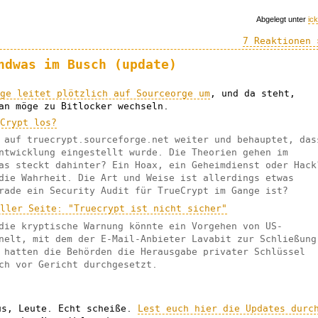
Abgelegt unter
ic
7 Reaktionen 
ndwas im Busch (update)
age leitet plötzlich auf Sourceorge um
, und da steht,
an möge zu Bitlocker wechseln.
eCrypt los?
 auf truecrypt.sourceforge.net weiter und behauptet, das
ntwicklung eingestellt wurde. Die Theorien gehen im
as steckt dahinter? Ein Hoax, ein Geheimdienst oder Hack
die Wahrheit. Die Art und Weise ist allerdings etwas
rade ein Security Audit für TrueCrypt im Gange ist?
eller Seite: "Truecrypt ist nicht sicher"
die kryptische Warnung könnte ein Vorgehen von US-
nelt, mit dem der E-Mail-Anbieter Lavabit zur Schließung
 hatten die Behörden die Herausgabe privater Schlüssel
ch vor Gericht durchgesetzt.
us, Leute. Echt scheiße.
Lest euch hier die Updates durc