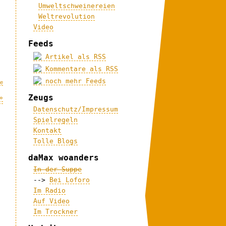
Umweltschweinereien
Weltrevolution
Video
Feeds
Artikel als RSS
Kommentare als RSS
noch mehr Feeds
me
Zeugs
»
Datenschutz/Impressum
Spielregeln
Kontakt
Tolle Blogs
daMax woanders
In der Suppe
-->
Bei Loforo
Im Radio
Auf Video
Im Trockner