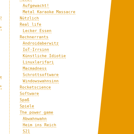
Aufgewacht!
Metal Karaoke Massacre
Nützlich
7
Real life
»
Lecker Essen
Rechnerrants
Androidaberwitz
IoT-Irrsinn
Künstliche Idiotie
Linuxlarifari
Macmadness
Schrottsoftware
me
Windowswahnsinn
»
Rocketscience
Software
Spaß
Spiele
The power game
Abwahnwahn
Heim ins Reich
S21