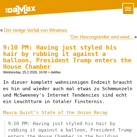
«
Der stetige Verfall von Windows
"Der Heizungskeller wird wied...
»
9:10 PM: Having just styled his
hair by rubbing it against a
balloon, President Trump enters the
House Chamber
Wednesday, 25.2.2026, 16:00
> daMax
In dieser komplett wahnsinnigen Endzeit braucht
es hin und wieder auch mal etwas zu Schmmunzeln
und McSweeney's Internet Tendencies sind echt
ein Leuchtturm in totaler Finsternis.
Maura Quint’s State of the Union Recap
9:10 PM: Having just styled his hair by
rubbing it against a balloon, President Trump
enters the House Chamber in the building