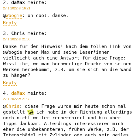
daMax
meinte:
27.1.2022 at 16:21
@
Woogie
: oh cool, danke.
Reply
Chris
meinte:
27.1.2022 at 21:36
Danke für den Hinweis! Nach dem tollen Link von
@Woogie haben Max und seine Leser*innen
vielleicht auch eine Antwort für diese Frage:
Wisst ihr, wo man hochwertige Drucke von seinen
Werken herbekommt, z.B. um sie sich an die Wand
zu hängen?
Reply
daMax
meinte:
27.1.2022 at 21:56
@
Chris
: diese Frage wurde mir heute schon mal
gestellt
ich habe in der Richtung allerdings
noch nicht weiter recherchiert und bin über
Tipps dankbar. Allerdings interessieren mich
eher die unbekannteren, frühen Werke, z.B. der
Totenschädel mit Zylinder ode auch sein geiles