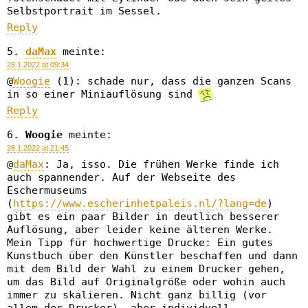
Selbstportrait im Sessel.
Reply
daMax
meinte:
28.1.2022 at 09:34
@
Woogie
(1): schade nur, dass die ganzen Scans
in so einer Miniauflösung sind
Reply
Woogie
meinte:
28.1.2022 at 21:45
@
daMax
: Ja, isso. Die frühen Werke finde ich
auch spannender. Auf der Webseite des
Eschermuseums
(
https://www.escherinhetpaleis.nl/?lang=de
)
gibt es ein paar Bilder in deutlich besserer
Auflösung, aber leider keine älteren Werke.
Mein Tipp für hochwertige Drucke: Ein gutes
Kunstbuch über den Künstler beschaffen und dann
mit dem Bild der Wahl zu einem Drucker gehen,
um das Bild auf Originalgröße oder wohin auch
immer zu skalieren. Nicht ganz billig (vor