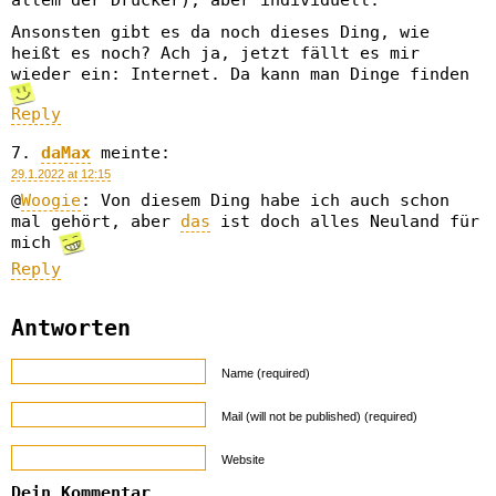
allem der Drucker), aber individuell.
Ansonsten gibt es da noch dieses Ding, wie
heißt es noch? Ach ja, jetzt fällt es mir
wieder ein: Internet. Da kann man Dinge finden
Reply
daMax
meinte:
29.1.2022 at 12:15
@
Woogie
: Von diesem Ding habe ich auch schon
mal gehört, aber
das
ist doch alles Neuland für
mich
Reply
Antworten
Name (required)
Mail (will not be published) (required)
Website
Dein Kommentar