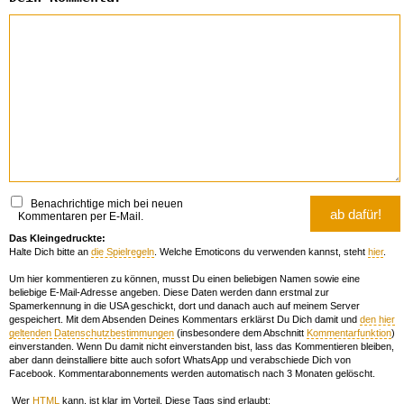
Benachrichtige mich bei neuen
Kommentaren per E-Mail.
Das Kleingedruckte:
Halte Dich bitte an
die Spielregeln
. Welche Emoticons du verwenden kannst, steht
hier
.
Um hier kommentieren zu können, musst Du einen beliebigen Namen sowie eine
beliebige E-Mail-Adresse angeben. Diese Daten werden dann erstmal zur
Spamerkennung in die USA geschickt, dort und danach auch auf meinem Server
gespeichert. Mit dem Absenden Deines Kommentars erklärst Du Dich damit und
den hier
geltenden Datenschutzbestimmungen
(insbesondere dem Abschnitt
Kommentarfunktion
)
einverstanden. Wenn Du damit nicht einverstanden bist, lass das Kommentieren bleiben,
aber dann deinstalliere bitte auch sofort WhatsApp und verabschiede Dich von
Facebook. Kommentarabonnements werden automatisch nach 3 Monaten gelöscht.
Wer
HTML
kann, ist klar im Vorteil. Diese Tags sind erlaubt: