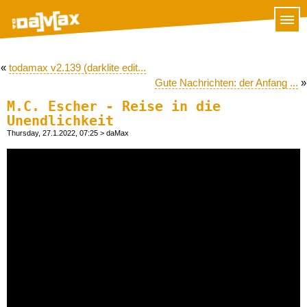
«
todamax v2.139 (darklite edit...
Gute Nachrichten: der Anfang ...
»
M.C. Escher - Reise in die
Unendlichkeit
Thursday, 27.1.2022, 07:25
> daMax