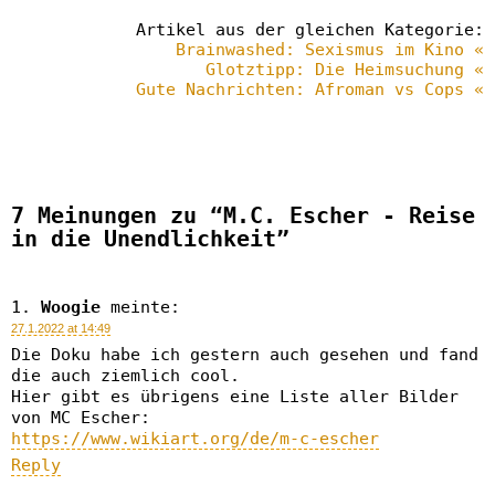
Artikel aus der gleichen Kategorie:
Brainwashed: Sexismus im Kino «
Glotztipp: Die Heimsuchung «
Gute Nachrichten: Afroman vs Cops «
7 Meinungen zu “M.C. Escher - Reise
in die Unendlichkeit”
Woogie
meinte:
27.1.2022 at 14:49
Die Doku habe ich gestern auch gesehen und fand
die auch ziemlich cool.
Hier gibt es übrigens eine Liste aller Bilder
von MC Escher:
https://www.wikiart.org/de/m-c-escher
Reply