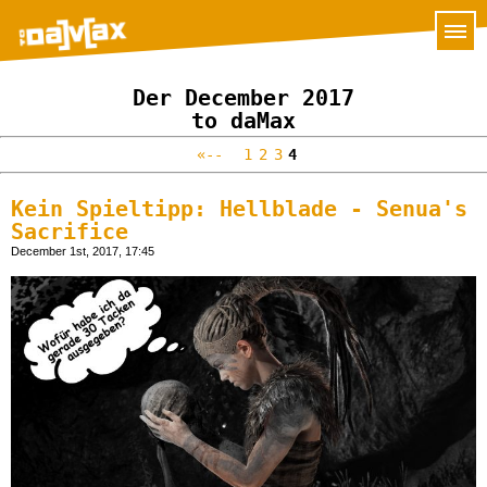
Der December 2017
to daMax
«--
1
2
3
4
Kein Spieltipp: Hellblade - Senua's
Sacrifice
December 1st, 2017, 17:45