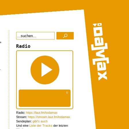
»
Radio
r
Radio:
https://laut.fm/todamax
Stream:
https://stream.laut.fm/todamax
Sendeplan:
gibt's auch
Und eine
Liste der Tracks
der letzten