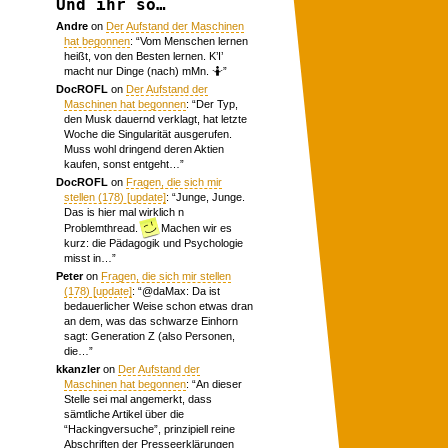
Und ihr so…
Andre
on
Der Aufstand der Maschinen
hat begonnen
: “
Vom Menschen lernen
heißt, von den Besten lernen. K’I’
macht nur Dinge (nach) mMn. 🤷
”
DocROFL
on
Der Aufstand der
Maschinen hat begonnen
: “
Der Typ,
den Musk dauernd verklagt, hat letzte
Woche die Singularität ausgerufen.
Muss wohl dringend deren Aktien
kaufen, sonst entgeht…
”
DocROFL
on
Fragen, die sich mir
stellen (178) [update]
: “
Junge, Junge.
Das is hier mal wirklich n
Problemthread.
Machen wir es
kurz: die Pädagogik und Psychologie
misst in…
”
Peter
on
Fragen, die sich mir stellen
(178) [update]
: “
@daMax: Da ist
bedauerlicher Weise schon etwas dran
an dem, was das schwarze Einhorn
sagt: Generation Z (also Personen,
die…
”
kkanzler
on
Der Aufstand der
Maschinen hat begonnen
: “
An dieser
Stelle sei mal angemerkt, dass
sämtliche Artikel über die
“Hackingversuche”, prinzipiell reine
Abschriften der Presseerklärungen