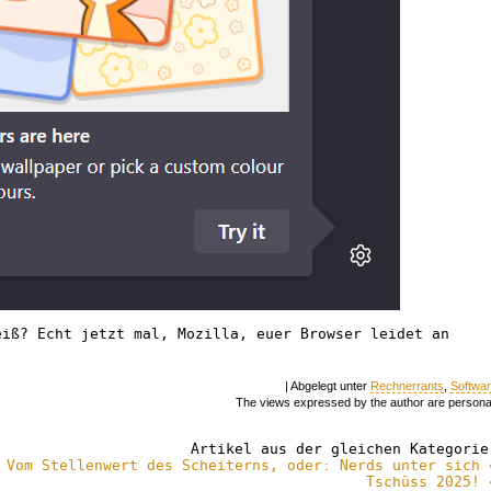
eiß? Echt jetzt mal, Mozilla, euer Browser leidet an
| Abgelegt unter
Rechnerrants
,
Softwa
The views expressed by the author are persona
Artikel aus der gleichen Kategorie
Vom Stellenwert des Scheiterns, oder: Nerds unter sich 
Tschüss 2025! 