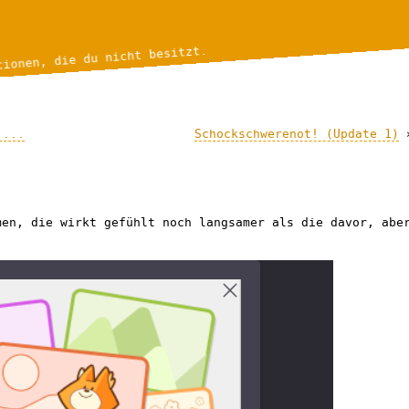
tionen, die du nicht besitzt.
 ...
Schockschwerenot! (Update 1)
men, die wirkt gefühlt noch langsamer als die davor, abe