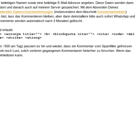
beliebigen Namen sowie eine beliebige E-Mail-Adresse angeben. Diese Daten werden dann
 dort und danach auch auf meinem Server gespeichert. Mit dem Absenden Deines
geltenden Datenschutzbestimmungen
(insbesondere dem Abschnitt
Kommentarfunktion
)
bist, lass das Kommentieren bleiben, aber dann deinstalliere bitte auch sofort WhatsApp und
nements werden automatisch nach 3 Monaten gelöscht.
d erlaubt:
> <acronym title=""> <b> <blockquote cite=""> <cite> <code> <del
s> <strike> <strong>
~500 am Tag) passiert es hin und wieder, dass ein Kommentar vom Spamfilter gefressen
r Zeit noch Lust, solch verloren gegangenen Kommentaren hinterher zu forschen. Wenn das
whitelisten kann.