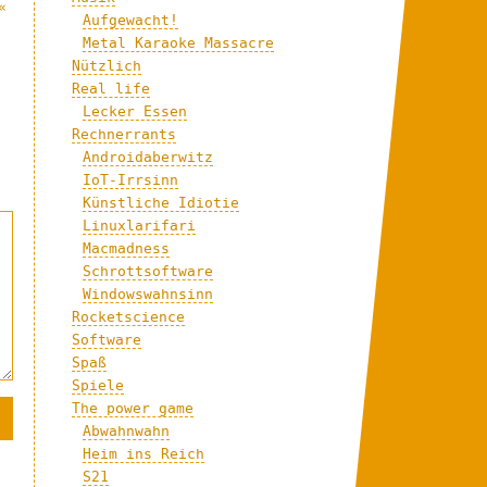
«
Aufgewacht!
Metal Karaoke Massacre
Nützlich
Real life
Lecker Essen
Rechnerrants
Androidaberwitz
IoT-Irrsinn
Künstliche Idiotie
Linuxlarifari
Macmadness
Schrottsoftware
Windowswahnsinn
Rocketscience
Software
Spaß
Spiele
The power game
Abwahnwahn
Heim ins Reich
S21