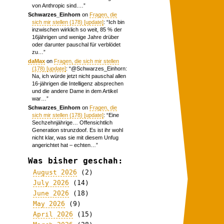
von Anthropic sind.…
”
Schwarzes_Einhorn
on
Fragen, die
sich mir stellen (178) [update]
: “
Ich bin
inzwischen wirklich so weit, 85 % der
16jährigen und wenige Jahre drüber
oder darunter pauschal für verblödet
zu…
”
daMax
on
Fragen, die sich mir stellen
(178) [update]
: “
@Schwarzes_Einhorn:
Na, ich würde jetzt nicht pauschal allen
16-jährigen die Intelligenz absprechen
und die andere Dame in dem Artikel
war…
”
Schwarzes_Einhorn
on
Fragen, die
sich mir stellen (178) [update]
: “
Eine
Sechzehnjährige… Offensichtlich
Generation strunzdoof. Es ist ihr wohl
nicht klar, was sie mit diesem Unfug
angerichtet hat – echten…
”
Was bisher geschah:
August 2026
(2)
July 2026
(14)
June 2026
(18)
May 2026
(9)
April 2026
(15)