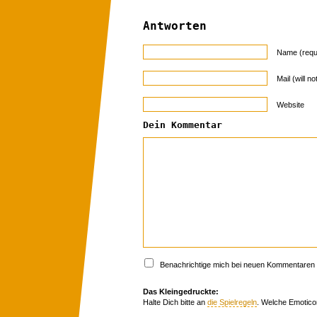
Antworten
Name (requ
Mail (will n
Website
Dein Kommentar
Benachrichtige mich bei neuen Kommentaren p
Das Kleingedruckte:
Halte Dich bitte an
die Spielregeln
. Welche Emotico