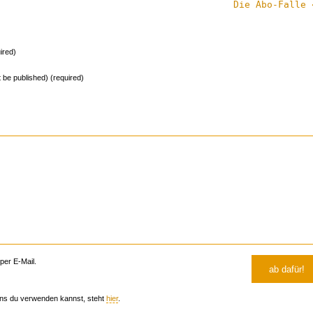
Die Abo-Falle 
ired)
ot be published) (required)
er E-Mail.
ns du verwenden kannst, steht
hier
.