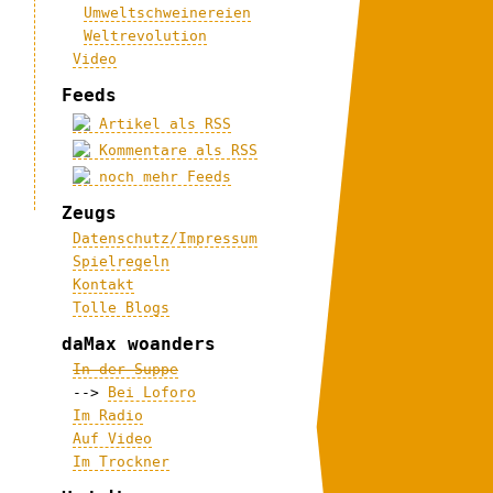
Umweltschweinereien
Weltrevolution
Video
Feeds
Artikel als RSS
Kommentare als RSS
noch mehr Feeds
Zeugs
Datenschutz/Impressum
Spielregeln
Kontakt
Tolle Blogs
daMax woanders
In der Suppe
-->
Bei Loforo
Im Radio
Auf Video
Im Trockner