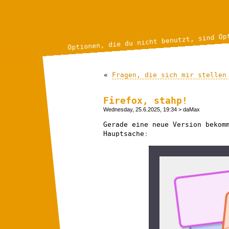
Optionen, die du nicht benutzt, sind Op
«
Fragen, die sich mir stellen
Firefox, stahp!
Wednesday, 25.6.2025, 19:34
> daMax
Gerade eine neue Version bekom
Hauptsache: