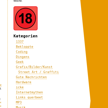
Woche.
Kategorien
1337
Bekloppte
Coding
Dingens
Geek
Grafix/Bilder/Kunst
Street Art / Graffiti
Gute Nachrichten
Hardware
re
icke
l.
Internetmythen
Links querbeet
:
«
MP3
«
Musik