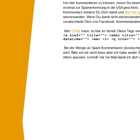
Um hier kommentieren zu können, musst Du einen 
erstmal zur Spamerkennung in die USA geschickt,
Kommentars erklärst Du Dich damit und
den hier 
einverstanden. Wenn Du damit nicht einverstanden 
verabschiede Dich von Facebook. Kommentarabon
Wer
HTML
kann, ist klar im Vorteil. Diese Tags sin
<a href="" title=""> <abbr title=""
datetime=""> <em> <i> <q cite=""> <
Bei der Menge an Spam-Kommentaren (inzwischen 
wird. Bitte sei mir nicht böse aber ich habe wede
öfters passiert, schreib' mir 'ne Mail damit ich dich 