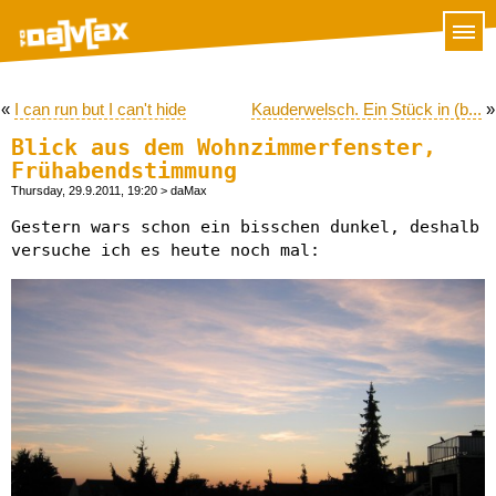
«
I can run but I can't hide
Kauderwelsch. Ein Stück in (b...
»
Blick aus dem Wohnzimmerfenster,
Frühabendstimmung
Thursday, 29.9.2011, 19:20
> daMax
Gestern wars schon ein bisschen dunkel, deshalb
versuche ich es heute noch mal: