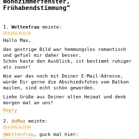
Wohnzimmerfenster,
Frühabendstimmung”
Weltenfrau
meinte:
29.9.2011 at 21:29
Hallo Max,
das gestrige Bild war hemmungslos romantisch
und gefiel mir daher besser.
Schön haste den Ausblick, ist bestimmt ruhiger
als zuvor!
Wie war das noch mit Deiner E-Mail-Adresse,
würde Dir gerne die Abschiedsfotos vom Balkon
mailen, sind echt schön geworden.
Liebe Grüße aus Deiner alten Heimat und denk
morgen mal an uns!
Reply
daMax
meinte:
29.9.2011 at 23:04
@Weltenfrau
, guck mal hier: