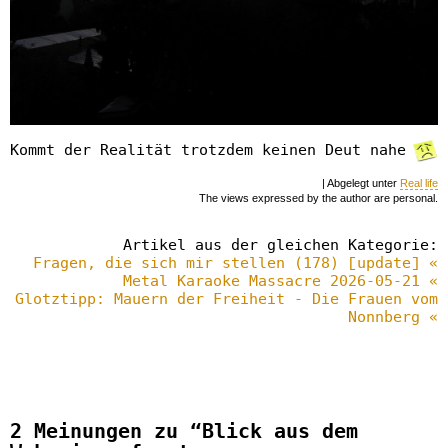
Kommt der Realität trotzdem keinen Deut nahe
| Abgelegt unter
Real life
The views expressed by the author are personal.
Artikel aus der gleichen Kategorie:
Fragen, die sich mir stellen (178) [update] «
Metal Karaoke Massacre 2026-05-21 «
Glotztipp: Mauern der Freiheit - Die Frauen vom
Nonnberg «
2 Meinungen zu “Blick aus dem