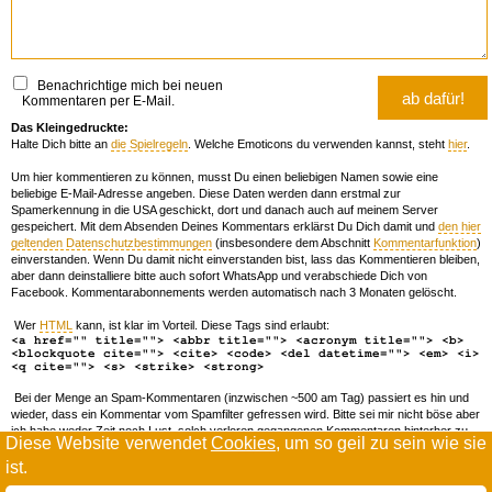
Benachrichtige mich bei neuen
Kommentaren per E-Mail.
Das Kleingedruckte:
Halte Dich bitte an
die Spielregeln
. Welche Emoticons du verwenden kannst, steht
hier
.
Um hier kommentieren zu können, musst Du einen beliebigen Namen sowie eine
beliebige E-Mail-Adresse angeben. Diese Daten werden dann erstmal zur
Spamerkennung in die USA geschickt, dort und danach auch auf meinem Server
gespeichert. Mit dem Absenden Deines Kommentars erklärst Du Dich damit und
den hier
geltenden Datenschutzbestimmungen
(insbesondere dem Abschnitt
Kommentarfunktion
)
einverstanden. Wenn Du damit nicht einverstanden bist, lass das Kommentieren bleiben,
aber dann deinstalliere bitte auch sofort WhatsApp und verabschiede Dich von
Facebook. Kommentarabonnements werden automatisch nach 3 Monaten gelöscht.
Wer
HTML
kann, ist klar im Vorteil. Diese Tags sind erlaubt:
<a href="" title=""> <abbr title=""> <acronym title=""> <b>
<blockquote cite=""> <cite> <code> <del datetime=""> <em> <i>
<q cite=""> <s> <strike> <strong>
Bei der Menge an Spam-Kommentaren (inzwischen ~500 am Tag) passiert es hin und
wieder, dass ein Kommentar vom Spamfilter gefressen wird. Bitte sei mir nicht böse aber
ich habe weder Zeit noch Lust, solch verloren gegangenen Kommentaren hinterher zu
Diese Website verwendet
Cookies
, um so geil zu sein wie sie
forschen. Wenn das öfters passiert, schreib' mir 'ne Mail damit ich dich whitelisten kann.
ist.
Willkommen in der Scrollwüste
todamax rennt auf
wordpress