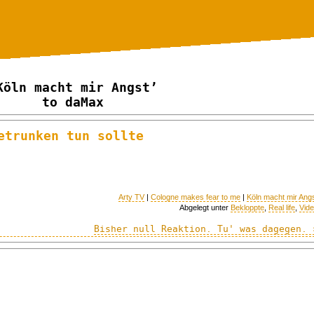
Köln macht mir Angst’
to daMax
etrunken tun sollte
Arty TV
|
Cologne makes fear to me
|
Köln macht mir Ang
Abgelegt unter
Bekloppte
,
Real life
,
Vid
Bisher null Reaktion. Tu' was dagegen. 