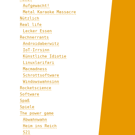
Aufgewacht!
Metal Karaoke Massacre
Nützlich
Real life
Lecker Essen
Rechnerrants
Androidaberwitz
IoT-Irrsinn
Künstliche Idiotie
Linuxlarifari
Macmadness
Schrottsoftware
Windowswahnsinn
Rocketscience
Software
Spaß
Spiele
The power game
Abwahnwahn
Heim ins Reich
S21