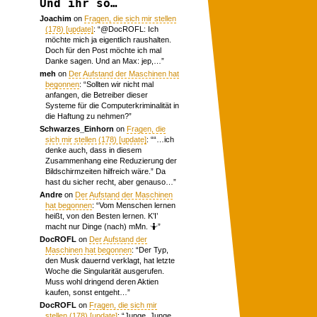
Und ihr so…
Joachim
on
Fragen, die sich mir stellen
(178) [update]
: “
@DocROFL: Ich
möchte mich ja eigentlich raushalten.
Doch für den Post möchte ich mal
Danke sagen. Und an Max: jep,…
”
meh
on
Der Aufstand der Maschinen hat
begonnen
: “
Sollten wir nicht mal
anfangen, die Betreiber dieser
Systeme für die Computerkriminalität in
die Haftung zu nehmen?
”
Schwarzes_Einhorn
on
Fragen, die
sich mir stellen (178) [update]
: “
“…ich
denke auch, dass in diesem
Zusammenhang eine Reduzierung der
Bildschirmzeiten hilfreich wäre.” Da
hast du sicher recht, aber genauso…
”
Andre
on
Der Aufstand der Maschinen
hat begonnen
: “
Vom Menschen lernen
heißt, von den Besten lernen. K’I’
macht nur Dinge (nach) mMn. 🤷
”
DocROFL
on
Der Aufstand der
Maschinen hat begonnen
: “
Der Typ,
den Musk dauernd verklagt, hat letzte
Woche die Singularität ausgerufen.
Muss wohl dringend deren Aktien
kaufen, sonst entgeht…
”
DocROFL
on
Fragen, die sich mir
stellen (178) [update]
: “
Junge, Junge.