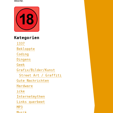
Woche.
Kategorien
1337
Bekloppte
Coding
Dingens
Geek
Grafix/Bilder/Kunst
Street Art / Graffiti
Gute Nachrichten
Hardware
icke
Internetmythen
Links querbeet
MP3
Musik