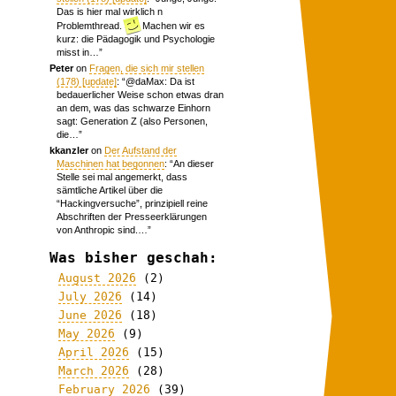
Das is hier mal wirklich n
Problemthread.
Machen wir es
kurz: die Pädagogik und Psychologie
misst in…
”
Peter
on
Fragen, die sich mir stellen
(178) [update]
: “
@daMax: Da ist
bedauerlicher Weise schon etwas dran
an dem, was das schwarze Einhorn
sagt: Generation Z (also Personen,
die…
”
kkanzler
on
Der Aufstand der
Maschinen hat begonnen
: “
An dieser
Stelle sei mal angemerkt, dass
sämtliche Artikel über die
“Hackingversuche”, prinzipiell reine
Abschriften der Presseerklärungen
von Anthropic sind.…
”
Was bisher geschah:
August 2026
(2)
July 2026
(14)
June 2026
(18)
May 2026
(9)
April 2026
(15)
March 2026
(28)
February 2026
(39)