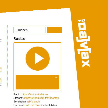
Radio
st
eo
»
Radio:
https://laut.fm/todamax
Stream:
https://stream.laut.fm/todamax
Sendeplan:
gibt's auch
Und eine
Liste der Tracks
der letzten