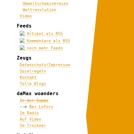
Umweltschweinereien
Weltrevolution
Video
Feeds
Artikel als RSS
Kommentare als RSS
noch mehr Feeds
Zeugs
Datenschutz/Impressum
Spielregeln
Kontakt
Tolle Blogs
daMax woanders
In der Suppe
-->
Bei Loforo
Im Radio
Auf Video
Im Trockner