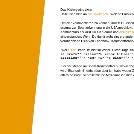
Das Kleingedruckte:
Halte Dich bitte an
die Spielregeln
. Welche Emotico
Um hier kommentieren zu können, musst Du einen 
erstmal zur Spamerkennung in die USA geschickt,
Kommentars erklärst Du Dich damit und
den hier 
einverstanden. Wenn Du damit nicht einverstanden 
verabschiede Dich von Facebook. Kommentarabon
Wer
HTML
kann, ist klar im Vorteil. Diese Tags sin
<a href="" title=""> <abbr title=""
datetime=""> <em> <i> <q cite=""> <
Bei der Menge an Spam-Kommentaren (inzwischen 
wird. Bitte sei mir nicht böse aber ich habe wede
öfters passiert, schreib' mir 'ne Mail damit ich dich 