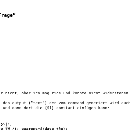
Frage”
ar nicht, aber ich mag rice und konnte nicht widerstehen
n den output ("text") der vom command generiert wird auc
n und dann dort die {$1}-constant einfügen kann:
90}│",
-c %W /); current=$(date +%s);