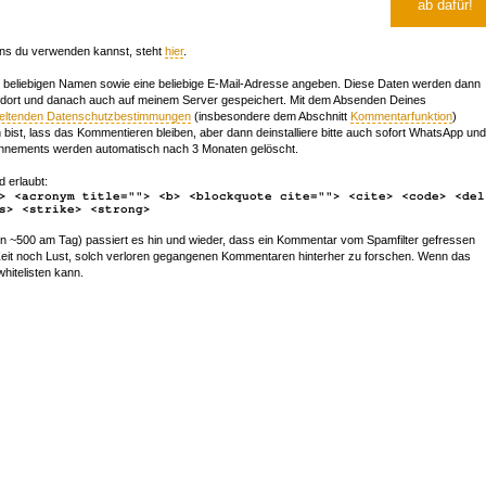
ns du verwenden kannst, steht
hier
.
beliebigen Namen sowie eine beliebige E-Mail-Adresse angeben. Diese Daten werden dann
 dort und danach auch auf meinem Server gespeichert. Mit dem Absenden Deines
geltenden Datenschutzbestimmungen
(insbesondere dem Abschnitt
Kommentarfunktion
)
bist, lass das Kommentieren bleiben, aber dann deinstalliere bitte auch sofort WhatsApp und
nements werden automatisch nach 3 Monaten gelöscht.
d erlaubt:
> <acronym title=""> <b> <blockquote cite=""> <cite> <code> <del
s> <strike> <strong>
~500 am Tag) passiert es hin und wieder, dass ein Kommentar vom Spamfilter gefressen
r Zeit noch Lust, solch verloren gegangenen Kommentaren hinterher zu forschen. Wenn das
whitelisten kann.