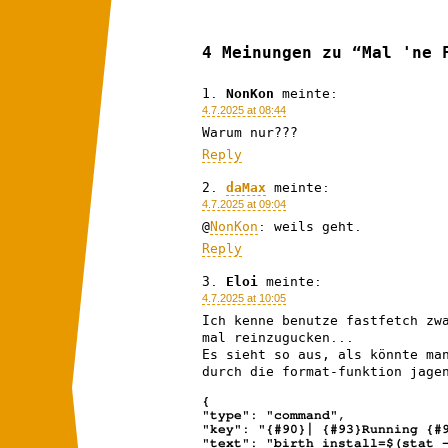
4 Meinungen zu “Mal 'ne 
NonKon
meinte:
4.7.2025 at 08:44
Warum nur???
Reply
daMax
meinte:
4.7.2025 at 09:04
@
NonKon
: weils geht.
Reply
Eloi
meinte:
4.7.2025 at 10:05
Ich kenne benutze fastfetch zw
mal reinzugucken...
Es sieht so aus, als könnte ma
durch die format-funktion jage
{
"type": "command",
"key": "{#90}│ {#93}Running {#
"text": "birth_install=$(stat 