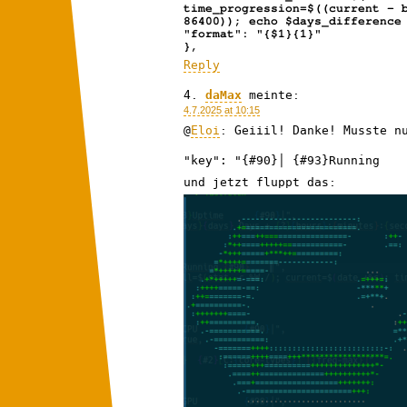
time_progression=$((current - 
86400)); echo $days_difference
"format": "{$1}{1}"
},
Reply
daMax
meinte:
4.7.2025 at 10:15
@
Eloi
: Geiiil! Danke! Musste n
"key": "{#90}│ {#93}Running   
und jetzt fluppt das: