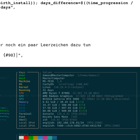
birth_install)); days_difference=$((time_progression /
 days",
ur noch ein paar Leerzeichen dazu tun
  {#90}│",