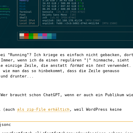
bei "Running"? Ich kriege es einfach nicht gebacken, dor
Immer, wenn ich da einen regulären "|" hinmache, sieht
ie einzige Zeile, die anstatt
format
ein
text
verwendet.
, wie man das so hinbekommt, dass die Zeile genauso
 und drunter...
 Wer braucht schon ChatGPT, wenn er auch ein Publikum wi
ei (auch
als zip-File erhältich
, weil WordPress keine