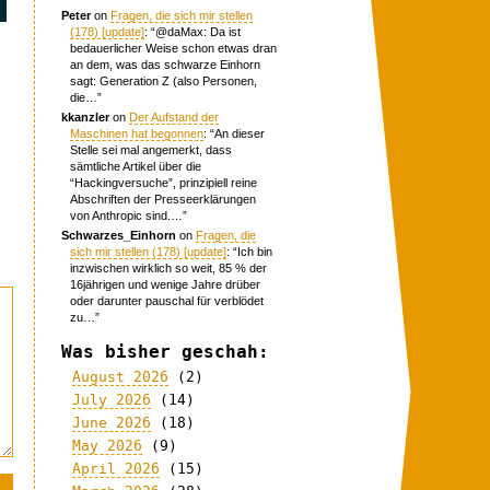
Peter
on
Fragen, die sich mir stellen
(178) [update]
: “
@daMax: Da ist
bedauerlicher Weise schon etwas dran
an dem, was das schwarze Einhorn
sagt: Generation Z (also Personen,
die…
”
kkanzler
on
Der Aufstand der
Maschinen hat begonnen
: “
An dieser
Stelle sei mal angemerkt, dass
sämtliche Artikel über die
“Hackingversuche”, prinzipiell reine
Abschriften der Presseerklärungen
von Anthropic sind.…
”
Schwarzes_Einhorn
on
Fragen, die
sich mir stellen (178) [update]
: “
Ich bin
inzwischen wirklich so weit, 85 % der
16jährigen und wenige Jahre drüber
oder darunter pauschal für verblödet
zu…
”
Was bisher geschah:
August 2026
(2)
July 2026
(14)
June 2026
(18)
May 2026
(9)
April 2026
(15)