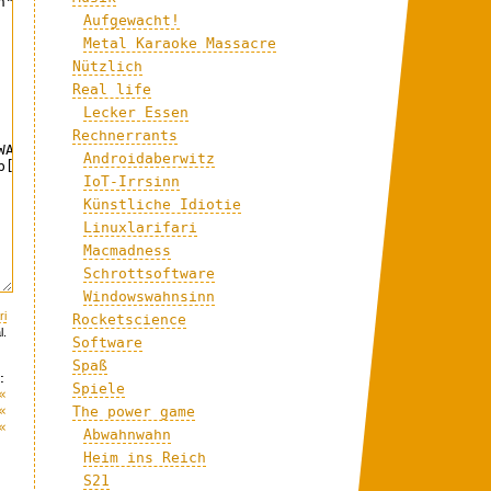
Aufgewacht!
Metal Karaoke Massacre
Nützlich
Real life
Lecker Essen
Rechnerrants
Androidaberwitz
IoT-Irrsinn
Künstliche Idiotie
Linuxlarifari
Macmadness
Schrottsoftware
Windowswahnsinn
ri
Rocketscience
l.
Software
Spaß
:
Spiele
«
«
The power game
«
Abwahnwahn
Heim ins Reich
S21