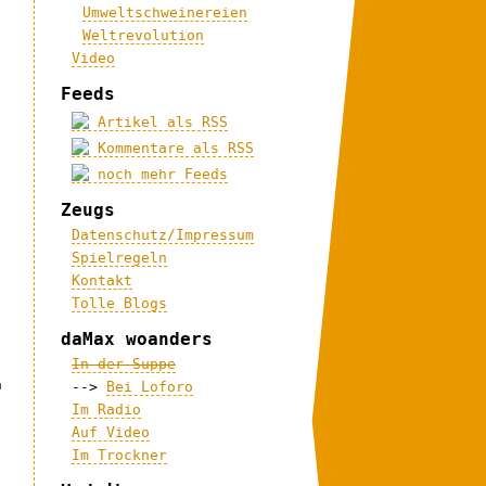
Umweltschweinereien
Weltrevolution
Video
Feeds
Artikel als RSS
Kommentare als RSS
noch mehr Feeds
Zeugs
Datenschutz/Impressum
Spielregeln
Kontakt
Tolle Blogs
daMax woanders
In der Suppe
h
-->
Bei Loforo
Im Radio
Auf Video
Im Trockner