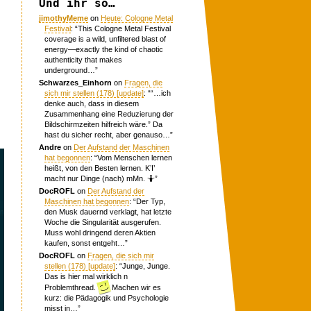
Und ihr so…
jimothyMeme
on
Heute: Cologne Metal
Festival
: “
This Cologne Metal Festival
coverage is a wild, unfiltered blast of
energy—exactly the kind of chaotic
authenticity that makes
underground…
”
Schwarzes_Einhorn
on
Fragen, die
sich mir stellen (178) [update]
: “
“…ich
denke auch, dass in diesem
Zusammenhang eine Reduzierung der
Bildschirmzeiten hilfreich wäre.” Da
hast du sicher recht, aber genauso…
”
Andre
on
Der Aufstand der Maschinen
hat begonnen
: “
Vom Menschen lernen
heißt, von den Besten lernen. K’I’
macht nur Dinge (nach) mMn. 🤷
”
DocROFL
on
Der Aufstand der
Maschinen hat begonnen
: “
Der Typ,
den Musk dauernd verklagt, hat letzte
Woche die Singularität ausgerufen.
Muss wohl dringend deren Aktien
kaufen, sonst entgeht…
”
DocROFL
on
Fragen, die sich mir
stellen (178) [update]
: “
Junge, Junge.
Das is hier mal wirklich n
Problemthread.
Machen wir es
kurz: die Pädagogik und Psychologie
misst in…
”