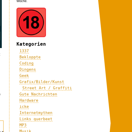
Woche.
Kategorien
1337
t
Bekloppte
Coding
Dingens
Geek
Grafix/Bilder/Kunst
Street Art / Graffiti
e
Gute Nachrichten
Hardware
icke
Internetmythen
Links querbeet
MP3
Musik