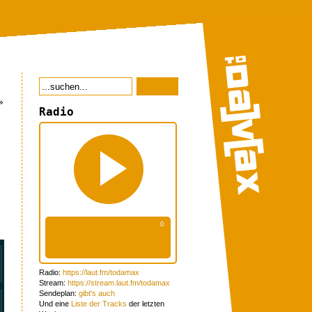
»
Radio
Radio:
https://laut.fm/todamax
Stream:
https://stream.laut.fm/todamax
Sendeplan:
gibt's auch
Und eine
Liste der Tracks
der letzten