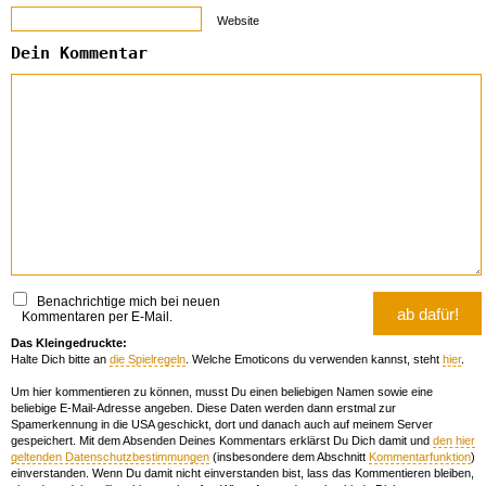
Website
Dein Kommentar
Benachrichtige mich bei neuen
Kommentaren per E-Mail.
Das Kleingedruckte:
Halte Dich bitte an
die Spielregeln
. Welche Emoticons du verwenden kannst, steht
hier
.
Um hier kommentieren zu können, musst Du einen beliebigen Namen sowie eine
beliebige E-Mail-Adresse angeben. Diese Daten werden dann erstmal zur
Spamerkennung in die USA geschickt, dort und danach auch auf meinem Server
gespeichert. Mit dem Absenden Deines Kommentars erklärst Du Dich damit und
den hier
geltenden Datenschutzbestimmungen
(insbesondere dem Abschnitt
Kommentarfunktion
)
einverstanden. Wenn Du damit nicht einverstanden bist, lass das Kommentieren bleiben,