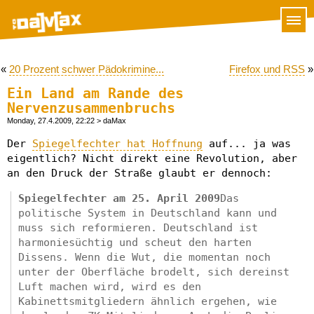
«
20 Prozent schwer Pädokrimine...
Firefox und RSS
»
Ein Land am Rande des
Nervenzusammenbruchs
Monday, 27.4.2009, 22:22
> daMax
Der
Spiegelfechter hat Hoffnung
auf... ja was
eigentlich? Nicht direkt eine Revolution, aber
an den Druck der Straße glaubt er dennoch:
Spiegelfechter am 25. April 2009
Das
politische System in Deutschland kann und
muss sich reformieren. Deutschland ist
harmoniesüchtig und scheut den harten
Dissens. Wenn die Wut, die momentan noch
unter der Oberfläche brodelt, sich dereinst
Luft machen wird, wird es den
Kabinettsmitgliedern ähnlich ergehen, wie