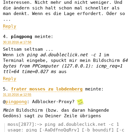
Interessen. Nicht mehr und nicht weniger. Und
die ändern sich halt schon mal schneller als
man denkt. Wenn es die Lage erfordert. Oder so
...
Reply
pingpong
meinte:
30.10.2016 at 17:58
Seltsam seltsam ...
Wenn ich
ping ad.doubleclick.net -c 1
im
Terminal eingebe, spuckt mir mein Bildschirm
64
bytes from PPComputer (127.0.0.1): icmp_req=1
ttl=64 time=0.027 ms
aus
Reply
frater mosses zu lobdenberg
meinte:
31.10.2016 at 12:55
@
pingpong
: Adblocker-Proxy?
Mein
Bildschirm (bzw. das daran hängende
Gedöns) sagt zu Deiner Zeile übrigens
moss[2877]:~> ping ad.doubleclick.net -c 1
usage: ping [-AaDdfnoQqRrv] [-b boundif] [-c