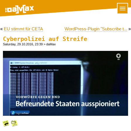
«
EU stimmt für CETA
WordPress-Plugin "Subscribe t...
»
Cyberpolizei auf Streife
Saturday, 29.10.2016, 23:39
> daMax