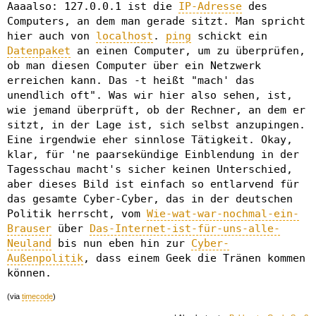
Aaaalso: 127.0.0.1 ist die
IP-Adresse
des
Computers, an dem man gerade sitzt. Man spricht
hier auch von
localhost
.
ping
schickt ein
Datenpaket
an einen Computer, um zu überprüfen,
ob man diesen Computer über ein Netzwerk
erreichen kann. Das -t heißt "mach' das
unendlich oft". Was wir hier also sehen, ist,
wie jemand überprüft, ob der Rechner, an dem er
sitzt, in der Lage ist, sich selbst anzupingen.
Eine irgendwie eher sinnlose Tätigkeit. Okay,
klar, für 'ne paarsekündige Einblendung in der
Tagesschau macht's sicher keinen Unterschied,
aber dieses Bild ist einfach so entlarvend für
das gesamte Cyber-Cyber, das in der deutschen
Politik herrscht, vom
Wie-wat-war-nochmal-ein-
Brauser
über
Das-Internet-ist-für-uns-alle-
Neuland
bis nun eben hin zur
Cyber-
Außenpolitik
, dass einem Geek die Tränen kommen
können.
(via
timecode
)