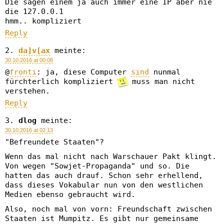
Die sagen einem ja auch immer eine IP aber nie
die 127.0.0.1
hmm.. kompliziert
Reply
da]v[ax
meinte:
30.10.2016 at 00:08
@
fronti
: ja, diese Computer
sind
nunmal
fürchterlich kompliziert
muss man nicht
verstehen.
Reply
dlog
meinte:
30.10.2016 at 02:13
"Befreundete Staaten"?
Wenn das mal nicht nach Warschauer Pakt klingt.
Von wegen "Sowjet-Propaganda" und so. Die
hatten das auch drauf. Schon sehr erhellend,
dass dieses Vokabular nun von den westlichen
Medien ebenso gebraucht wird.
Also, noch mal von vorn: Freundschaft zwischen
Staaten ist Mumpitz. Es gibt nur gemeinsame