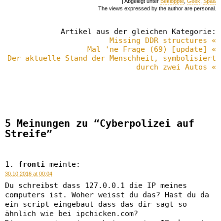
| Abgelegt unter
Bekloppte
,
Geek
,
Spaß
The views expressed by the author are personal.
Artikel aus der gleichen Kategorie:
Missing DDR structures «
Mal 'ne Frage (69) [update] «
Der aktuelle Stand der Menschheit, symbolisiert
durch zwei Autos «
5 Meinungen zu “Cyberpolizei auf
Streife”
fronti
meinte:
30.10.2016 at 00:04
Du schreibst dass 127.0.0.1 die IP meines
computers ist. Woher weisst du das? Hast du da
ein script eingebaut dass das dir sagt so
ähnlich wie bei ipchicken.com?