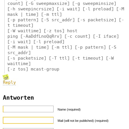
count] [-G sweepmaxsize] [-g sweepminsize]
[-h sweepincrsize] [-i wait] [-l preload] [-M
mask | time] [-m ttl]
[-p pattern] [-S src_addr] [-s packetsize] [-
t timeout]
[-W waittime] [-z tos] host
ping [-AaDdfLnoQqRrv] [-c count] [-I iface]
[-i wait] [-l preload]
[-M mask | time] [-m ttl] [-p pattern] [-S
src_addr]
[-s packetsize] [-T ttl] [-t timeout] [-W
waittime]
[-z tos] mcast-group
Reply
Antworten
Name (required)
Mail (will not be published) (required)