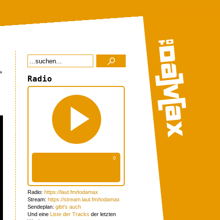
»
Radio
Radio:
https://laut.fm/todamax
Stream:
https://stream.laut.fm/todamax
Sendeplan:
gibt's auch
Und eine
Liste der Tracks
der letzten