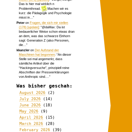
Das is hier mal wirklich n
Problemthread.
Machen wir es
kurz: die Pädagogik und Psychologie
misst in…
”
Peter
on
Fragen, die sich mir stellen
(178) [update]
: “
@daMax: Da ist
bedauerlicher Weise schon etwas dran
an dem, was das schwarze Einhorn
sagt: Generation Z (also Personen,
die…
”
kkanzler
on
Der Aufstand der
Maschinen hat begonnen
: “
An dieser
Stelle sei mal angemerkt, dass
sämtliche Artikel über die
“Hackingversuche”, prinzipiell reine
Abschriften der Presseerklärungen
von Anthropic sind.…
”
Was bisher geschah:
August 2026
(2)
July 2026
(14)
June 2026
(18)
May 2026
(9)
April 2026
(15)
March 2026
(28)
February 2026
(39)