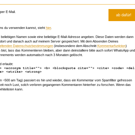
er E-Mail.
ns du verwenden kannst, steht
hier
.
beliebigen Namen sowie eine beliebige E-Mail-Adresse angeben. Diese Daten werden dann
 dort und danach auch auf meinem Server gespeichert. Mit dem Absenden Deines
geltenden Datenschutzbestimmungen
(insbesondere dem Abschnitt
Kommentarfunktion
)
bist, lass das Kommentieren bleiben, aber dann deinstalliere bitte auch sofort WhatsApp und
nements werden automatisch nach 3 Monaten gelöscht.
d erlaubt:
> <acronym title=""> <b> <blockquote cite=""> <cite> <code> <del
s> <strike> <strong>
~500 am Tag) passiert es hin und wieder, dass ein Kommentar vom Spamfilter gefressen
r Zeit noch Lust, solch verloren gegangenen Kommentaren hinterher zu forschen. Wenn das
whitelisten kann.