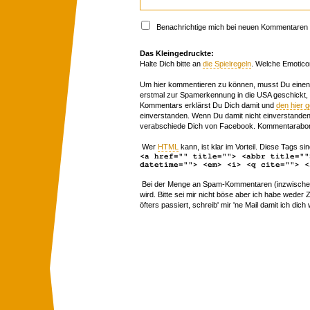
Benachrichtige mich bei neuen Kommentaren p
Das Kleingedruckte:
Halte Dich bitte an
die Spielregeln
. Welche Emotico
Um hier kommentieren zu können, musst Du einen 
erstmal zur Spamerkennung in die USA geschickt,
Kommentars erklärst Du Dich damit und
den hier 
einverstanden. Wenn Du damit nicht einverstanden 
verabschiede Dich von Facebook. Kommentarabon
Wer
HTML
kann, ist klar im Vorteil. Diese Tags sin
<a href="" title=""> <abbr title=""
datetime=""> <em> <i> <q cite=""> <
Bei der Menge an Spam-Kommentaren (inzwischen 
wird. Bitte sei mir nicht böse aber ich habe wede
öfters passiert, schreib' mir 'ne Mail damit ich dich 