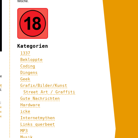
Woche.
Kategorien
1337
Bekloppte
Coding
Dingens
ve
Geek
fe
Grafix/Bilder/Kunst
l.
Street Art / Graffiti
Gute Nachrichten
:
Hardware
«
icke
«
«
Internetmythen
Links querbeet
MP3
Musik