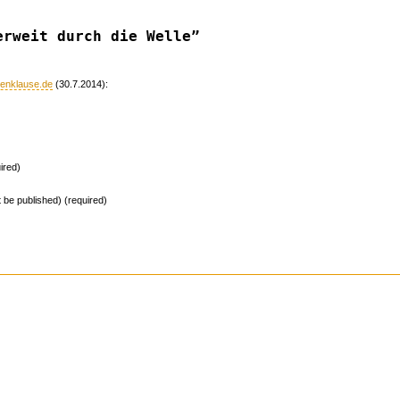
erweit durch die Welle”
atenklause.de
(30.7.2014):
ired)
ot be published) (required)