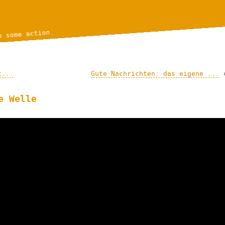
o some action.
c...
Gute Nachrichten: das eigene ...
e Welle