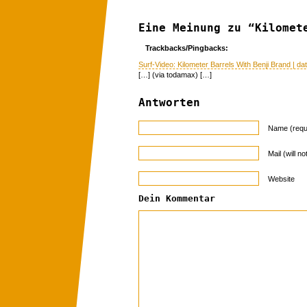
Eine Meinung zu “Kilomet
Trackbacks/Pingbacks:
Surf-Video: Kilometer Barrels With Benji Brand | d
[…] (via todamax) […]
Antworten
Name (requ
Mail (will n
Website
Dein Kommentar