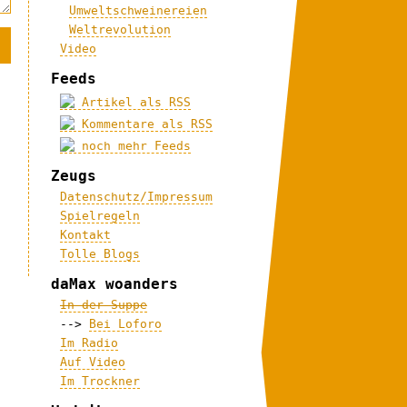
Umweltschweinereien
Weltrevolution
Video
Feeds
Artikel als RSS
Kommentare als RSS
noch mehr Feeds
Zeugs
Datenschutz/Impressum
Spielregeln
Kontakt
Tolle Blogs
daMax woanders
In der Suppe
-->
Bei Loforo
Im Radio
Auf Video
Im Trockner