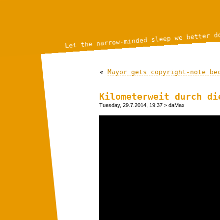
Let the narrow-minded sleep we better d
«
Mayor gets copyright-note be
Kilometerweit durch di
Tuesday, 29.7.2014, 19:37
> daMax