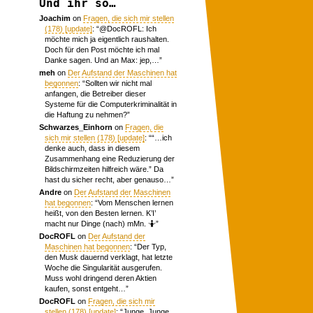
Und ihr so…
Joachim
on
Fragen, die sich mir stellen
(178) [update]
: “
@DocROFL: Ich
möchte mich ja eigentlich raushalten.
Doch für den Post möchte ich mal
Danke sagen. Und an Max: jep,…
”
meh
on
Der Aufstand der Maschinen hat
begonnen
: “
Sollten wir nicht mal
anfangen, die Betreiber dieser
Systeme für die Computerkriminalität in
die Haftung zu nehmen?
”
Schwarzes_Einhorn
on
Fragen, die
sich mir stellen (178) [update]
: “
“…ich
denke auch, dass in diesem
Zusammenhang eine Reduzierung der
Bildschirmzeiten hilfreich wäre.” Da
hast du sicher recht, aber genauso…
”
Andre
on
Der Aufstand der Maschinen
hat begonnen
: “
Vom Menschen lernen
heißt, von den Besten lernen. K’I’
macht nur Dinge (nach) mMn. 🤷
”
DocROFL
on
Der Aufstand der
Maschinen hat begonnen
: “
Der Typ,
den Musk dauernd verklagt, hat letzte
Woche die Singularität ausgerufen.
Muss wohl dringend deren Aktien
kaufen, sonst entgeht…
”
DocROFL
on
Fragen, die sich mir
stellen (178) [update]
: “
Junge, Junge.