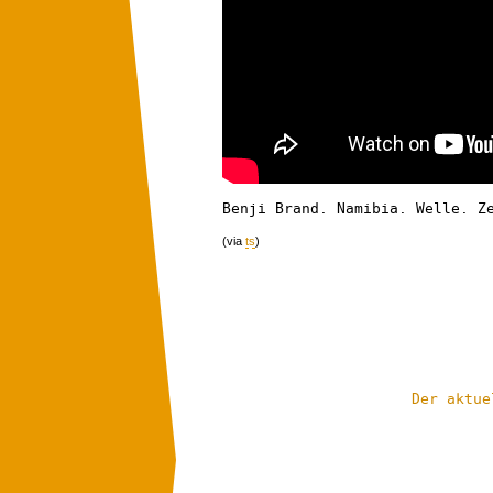
Benji Brand. Namibia. Welle. Z
(via
ts
)
Der aktue