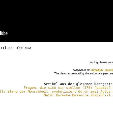
eitlupe. Yee-haw.
surfing | barrel wa
| Abgelegt unter
Bekloppte
,
Real li
The views expressed by the author are persona
Artikel aus der gleichen Kategorie
Fragen, die sich mir stellen (178) [update] 
lle Stand der Menschheit, symbolisiert durch zwei Autos 
Metal Karaoke Massacre 2026-05-21 