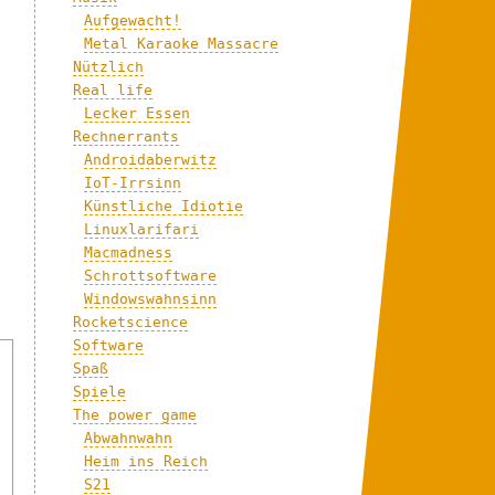
Aufgewacht!
Metal Karaoke Massacre
Nützlich
Real life
Lecker Essen
Rechnerrants
Androidaberwitz
IoT-Irrsinn
Künstliche Idiotie
Linuxlarifari
Macmadness
Schrottsoftware
Windowswahnsinn
Rocketscience
Software
Spaß
Spiele
The power game
Abwahnwahn
Heim ins Reich
S21