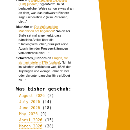
(178) [update]
: “
@daMax: Da ist
bedauerlicher Weise schon etwas dran
an dem, was das schwarze Einhorn
sagt: Generation Z (also Personen,
die…
”
kkanzler
on
Der Aufstand der
Maschinen hat begonnen
: “
An dieser
Stelle sei mal angemerkt, dass
sämtliche Artikel über die
“Hackingversuche”, prinzipiell reine
Abschriften der Presseerklärungen
von Anthropic sind.…
”
Schwarzes_Einhorn
on
Fragen, die
sich mir stellen (178) [update]
: “
Ich bin
inzwischen wirklich so weit, 85 % der
16jährigen und wenige Jahre drüber
oder darunter pauschal für verblödet
zu…
”
Was bisher geschah:
August 2026
(2)
July 2026
(14)
June 2026
(18)
May 2026
(9)
April 2026
(15)
March 2026
(28)