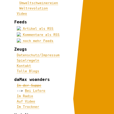
Umweltschweinereien
Weltrevolution
Video
Feeds
Artikel als RSS
Kommentare als RSS
noch mehr Feeds
Zeugs
Datenschutz/Impressum
Spielregeln
Kontakt
Tolle Blogs
daMax woanders
In der Suppe
-->
Bei Loforo
Im Radio
Auf Video
Im Trockner