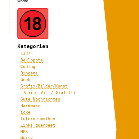
Woche.
e
Kategorien
1337
Bekloppte
Coding
Dingens
Geek
Grafix/Bilder/Kunst
Street Art / Graffiti
Gute Nachrichten
Hardware
icke
Internetmythen
Links querbeet
MP3
Musik