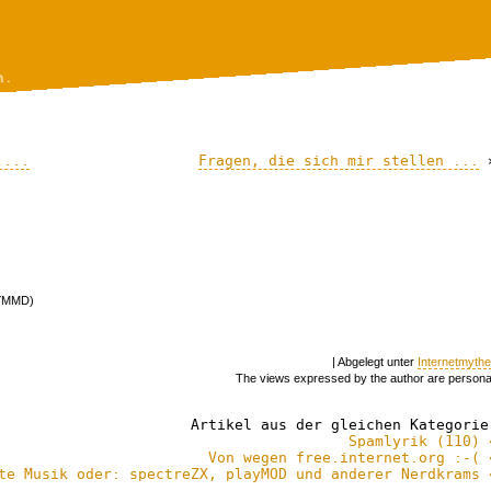
n.
 ...
Fragen, die sich mir stellen ...
, YMMD)
| Abgelegt unter
Internetmyth
The views expressed by the author are persona
Artikel aus der gleichen Kategorie
Spamlyrik (110) 
Von wegen free.internet.org :-( 
te Musik oder: spectreZX, playMOD und anderer Nerdkrams 