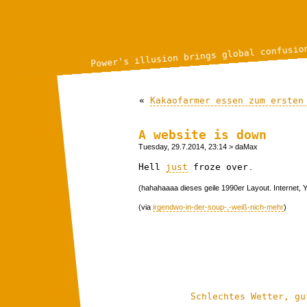
Power's illusion brings global confusio
«
Kakaofarmer essen zum ersten
A website is down
Tuesday, 29.7.2014, 23:14
> daMax
Hell
just
froze over.
(hahahaaaa dieses geile 1990er Layout. Internet
(via
irgendwo-in-der-soup-,-weiß-nich-mehr
)
Schlechtes Wetter, gu