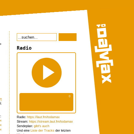
»
Radio
en
l.
:
Radio:
https://laut.fm/todamax
«
Stream:
https://stream.laut.fm/todamax
«
Sendeplan:
gibt's auch
«
Und eine
Liste der Tracks
der letzten