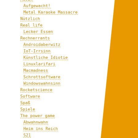
Aufgewacht!
Metal Karaoke Massacre
Nützlich
Real life
Lecker Essen
Rechnerrants
Androidaberwitz
IoT-Irrsinn
Künstliche Idiotie
Linuxlarifari
Macmadness
Schrottsoftware
Windowswahnsinn
Rocketscience
Software
Spaß
Spiele
The power game
Abwahnwahn
Heim ins Reich
S21