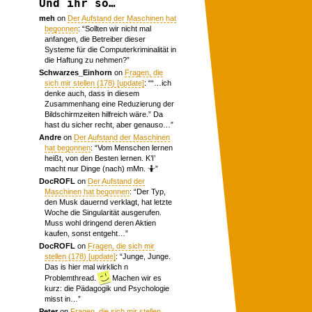
Und ihr so…
meh
on
Der Aufstand der Maschinen hat
begonnen
: “
Sollten wir nicht mal
anfangen, die Betreiber dieser
Systeme für die Computerkriminalität in
die Haftung zu nehmen?
”
Schwarzes_Einhorn
on
Fragen, die
sich mir stellen (178) [update]
: “
“…ich
denke auch, dass in diesem
Zusammenhang eine Reduzierung der
Bildschirmzeiten hilfreich wäre.” Da
hast du sicher recht, aber genauso…
”
Andre
on
Der Aufstand der Maschinen
hat begonnen
: “
Vom Menschen lernen
heißt, von den Besten lernen. K’I’
macht nur Dinge (nach) mMn. 🤷
”
DocROFL
on
Der Aufstand der
Maschinen hat begonnen
: “
Der Typ,
den Musk dauernd verklagt, hat letzte
Woche die Singularität ausgerufen.
Muss wohl dringend deren Aktien
kaufen, sonst entgeht…
”
DocROFL
on
Fragen, die sich mir
stellen (178) [update]
: “
Junge, Junge.
Das is hier mal wirklich n
Problemthread.
Machen wir es
kurz: die Pädagogik und Psychologie
misst in…
”
Peter
on
Fragen, die sich mir stellen