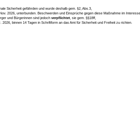
ale Sicherheit gefährden und wurde deshalb gem. §2, Abs.3,
Nov. 2026, unterbunden. Beschwerden und Einsprüche gegen diese Maßnahme im Interess
Bürger und Bürgerinnen sind jedoch
verpflichtet
, sie gem. §§18ff,
026, binnen 14 Tagen in Schriftform an das Amt für Sicherheit und Freiheit zu richten.