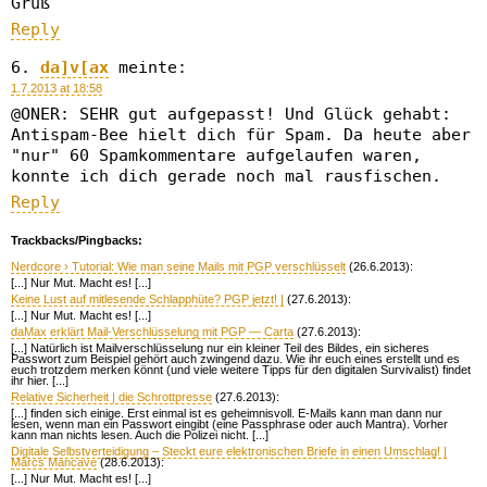
Gruß
Reply
da]v[ax
meinte:
1.7.2013 at 18:58
@ONER: SEHR gut aufgepasst! Und Glück gehabt:
Antispam-Bee hielt dich für Spam. Da heute aber
"nur" 60 Spamkommentare aufgelaufen waren,
konnte ich dich gerade noch mal rausfischen.
Reply
Trackbacks/Pingbacks:
Nerdcore › Tutorial: Wie man seine Mails mit PGP verschlüsselt
(26.6.2013):
[...] Nur Mut. Macht es! [...]
Keine Lust auf mitlesende Schlapphüte? PGP jetzt! |
(27.6.2013):
[...] Nur Mut. Macht es! [...]
daMax erklärt Mail-Verschlüsselung mit PGP — Carta
(27.6.2013):
[...] Natürlich ist Mailverschlüsselung nur ein kleiner Teil des Bildes, ein sicheres
Passwort zum Beispiel gehört auch zwingend dazu. Wie ihr euch eines erstellt und es
euch trotzdem merken könnt (und viele weitere Tipps für den digitalen Survivalist) findet
ihr hier. [...]
Relative Sicherheit | die Schrottpresse
(27.6.2013):
[...] finden sich einige. Erst einmal ist es geheimnisvoll. E-Mails kann man dann nur
lesen, wenn man ein Passwort eingibt (eine Passphrase oder auch Mantra). Vorher
kann man nichts lesen. Auch die Polizei nicht. [...]
Digitale Selbstverteidigung – Steckt eure elektronischen Briefe in einen Umschlag! |
Marcs Mancave
(28.6.2013):
[...] Nur Mut. Macht es! [...]