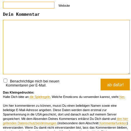
Website
Dein Kommentar
Benachrichtige mich bei neuen
Kommentaren per E-Mail.
Das Kleingedruckte:
Halte Dich bitte an
die Spielregeln
. Welche Emoticons du verwenden kannst, steht
hier
.
Um hier kommentieren zu können, musst Du einen beliebigen Namen sowie eine
beliebige E-Mail-Adresse angeben. Diese Daten werden dann erstmal zur
Spamerkennung in die USA geschickt, dort und danach auch auf meinem Server
gespeichert. Mit dem Absenden Deines Kommentars erklärst Du Dich damit und
den hier
geltenden Datenschutzbestimmungen
(insbesondere dem Abschnitt
Kommentarfunktion
)
einverstanden. Wenn Du damit nicht einverstanden bist, lass das Kommentieren bleiben,