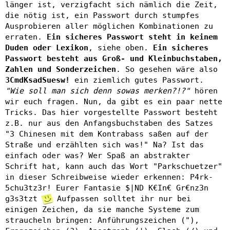
länger ist, verzigfacht sich nämlich die Zeit,
die nötig ist, ein Passwort durch stumpfes
Ausprobieren aller möglichen Kombinationen zu
erraten.
Ein sicheres Passwort steht in keinem
Duden oder Lexikon
, siehe oben.
Ein sicheres
Passwort besteht aus Groß- und Kleinbuchstaben,
Zahlen und Sonderzeichen
. So gesehen wäre also
3CmdKsadSuesw!
ein ziemlich gutes Passwort.
"Wie soll man sich denn sowas merken?!?"
hören
wir euch fragen. Nun, da gibt es ein paar nette
Tricks. Das hier vorgestellte Passwort besteht
z.B. nur aus den Anfangsbuchstaben des Satzes
"3 Chinesen mit dem Kontrabass saßen auf der
Straße und erzählten sich was!" Na? Ist das
einfach oder was? Wer Spaß an abstrakter
Schrift hat, kann auch das Wort "Parkschuetzer"
in dieser Schreibweise wieder erkennen: P4rk-
5chu3tz3r! Eurer Fantasie $|ND K€In€ Gr€nz3n
g3s3tzt
Aufpassen solltet ihr nur bei
einigen Zeichen, da sie manche Systeme zum
straucheln bringen: Anführungszeichen ("),