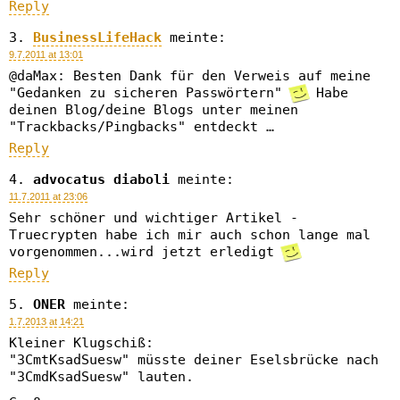
Reply
BusinessLifeHack
meinte:
9.7.2011 at 13:01
@daMax: Besten Dank für den Verweis auf meine
"Gedanken zu sicheren Passwörtern"
Habe
deinen Blog/deine Blogs unter meinen
"Trackbacks/Pingbacks" entdeckt …
Reply
advocatus diaboli
meinte:
11.7.2011 at 23:06
Sehr schöner und wichtiger Artikel -
Truecrypten habe ich mir auch schon lange mal
vorgenommen...wird jetzt erledigt
Reply
ONER
meinte:
1.7.2013 at 14:21
Kleiner Klugschiß:
"3CmtKsadSuesw" müsste deiner Eselsbrücke nach
"3CmdKsadSuesw" lauten.