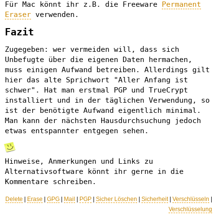
Für Mac könnt ihr z.B. die Freeware
Permanent
Eraser
verwenden.
Fazit
Zugegeben: wer vermeiden will, dass sich
Unbefugte über die eigenen Daten hermachen,
muss einigen Aufwand betreiben. Allerdings gilt
hier das alte Sprichwort "Aller Anfang ist
schwer". Hat man erstmal PGP und TrueCrypt
installiert und in der täglichen Verwendung, so
ist der benötigte Aufwand eigentlich minimal.
Man kann der nächsten Hausdurchsuchung jedoch
etwas entspannter entgegen sehen.
Hinweise, Anmerkungen und Links zu
Alternativsoftware könnt ihr gerne in die
Kommentare schreiben.
Delete
|
Erase
|
GPG
|
Mail
|
PGP
|
Sicher Löschen
|
Sicherheit
|
Verschlüsseln
|
Verschlüsselung