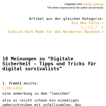
| Abgelegt unter
Nützlich
,
Software
The views expressed by the author are personal.
Artikel aus der gleichen Kategorie:
Die Abo-Falle «
¯\_(ツ)_/¯ «
Endlich Dark Mode für das Wordpress Backend «
18 Meinungen zu “Digitale
Sicherheit - Tipps und Tricks für
digital survivalists”
fronti
meinte:
7.7.2011 at 22:12
eine anmerkung zu dem "loeschen"
also es reicht schoen ein einmaliges
ueberschreiben mit zufallszahlen, das