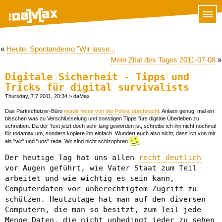
«
Heute: Spontandemo "Wir lasse...
Mein Zitat des Tages 2011-07-08
»
Digitale Sicherheit - Tipps und
Tricks für digital survivalists
Thursday, 7.7.2011, 20:34
> daMax
Das Parkschützer-Büro
wurde heute von der Polizei durchsucht
. Anlass genug, mal ein
bisschen was zu Verschlüsselung und sonstigen Tipps fürs digitale Überleben zu
schreiben. Da der Text jetzt doch sehr lang geworden ist, schreibe ich ihn nicht nochmal
für todamax um, sondern kopiere ihn einfach. Wundert euch also nicht, dass ich von mir
als "wir" und "uns" rede. Wir sind nicht schizophren
Der heutige Tag hat uns allen
recht deutlich
vor Augen geführt, wie Vater Staat zum Teil
arbeitet und wie wichtig es sein kann,
Computerdaten vor unberechtigtem Zugriff zu
schützen. Heutzutage hat man auf den diversen
Computern, die man so besitzt, zum Teil jede
Menge Daten, die nicht unbedingt jeder zu sehen