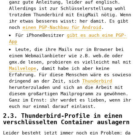
ganz gute Anleitung, leider auf englisch.
Allerdings ist zur Schlüsselerstellung wohl
trotzdem Thunderbird mit EnigMail nötig. Wenn
ihr etwas besseres wisst: her damit. Es gibt
noch
einen PGP-Nachbau für Android
.
Für iPhoneBesitzer
gibt es auch eine PGP-
App
Leute, die ihre Mails nur im Browser bei
einem Webmailanbieter wie z.B. web.de oder
gmx.de lesen, probieren es vielleicht mal mit
Mailvelope
, damit habe ich aber keine
Erfahrung. Für diese Menschen wäre es sowieso
dringend an der Zeit, sich
Thunderbird
herunterzuladen und sich an die Arbeit mit
diesem großartigen Mailprogramm zu gewöhnen.
Ganz im Ernst: ihr werdet es lieben, wenn ihr
euch nur einmal darauf einlasst.
2.3. Thunderbird-Profile in einen
verschlüsselten Container auslagern
Leider besteht jetzt immer noch ein Problem: da