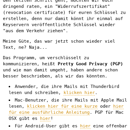
den letzten Schritt geht, möchten wir euch
dringend raten, ein "Widerrufszertifikat"
(revocation certificate) für euren Schlüssel zu
erstellen, denn nur damit könnt ihr einmal auf
Keyservern veröffentlichte Schlüssel wieder
"aus dem Verkehr ziehen".
Meine Güte, das war jetzt schon wieder viel
Text, ne? Naja...
Das Programm, um verschlüsselt zu
kommunizieren, heißt
Pretty Good Privacy (PGP)
und wie man damit umgeht, haben andere schon
besser beschrieben, als wir das könnten.
Anwender, die ihre Mails mit Thunderbird
lesen und schreiben,
klicken hier
.
Mac-Benutzer, die ihre Mails mit Apple Mail
lesen,
klicken hier für eine kurze
oder
hier
für eine ausführliche Anleitung
. PGP für Mac
OSX gibt es
hier
!
Für Android-User gibt es
hier
eine offenbar