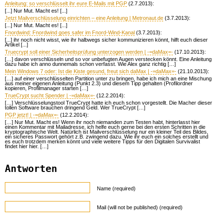
Anleitung: so verschlüsselt ihr eure E-Mails mit PGP
(2.7.2013):
[...] Nur Mut. Macht es! [...]
Jetzt Mailverschlüsselung einrichten – eine Anleitung | Metronaut.de
(3.7.2013):
[...] Nur Mut. Macht es! [...]
Fnordwind: Fnordwind goes safer im Fnord-Wind-Kanal
(3.7.2013):
[...] ihr noch nicht wisst, wie ihr halbwegs sicher kommunizieren könnt, hilft euch dieser
Artikel [...]
Truecrypt soll einer Sicherheitsprüfung unterzogen werden | -=daMax=-
(17.10.2013):
[…] davon verschlüsseln und so vor unbefugten Augen verstecken könnt. Eine Anleitung
dazu habe ich anno dunnemals schon verfasst. Wie Alex ganz richtig […]
Mein Windows 7 oder: Ist die Kiste gesund, freut sich daMax | -=daMax=-
(21.10.2013):
[…] auf einer verschlüsselten Partition unter zu bringen, habe ich mich an eine Mischung
aus meiner eigenen Anleitung (Punkt 2.3) und diesem Tipp gehalten (Profilordner
kopieren, Profilmanager starten […]
TrueCrypt sucht Spender | -=daMax=-
(12.2.2014):
[…] Verschlüsselungstool TrueCrypt hatte ich euch schon vorgestellt. Die Macher dieser
tollen Software brauchen dringend Geld. Wer TrueCrypt […]
PGP jetzt! | -=daMax=-
(12.2.2014):
[…] Nur Mut. Macht es! Wenn ihr noch niemanden zum Testen habt, hinterlasst hier
einen Kommentar mit Mailadresse, ich helfe euch gerne bei den ersten Schritten in die
kryptographische Welt. Natürlich ist Mailverschlüsselung nur ein kleiner Teil des Bildes,
ein sicheres Passwort gehört z.B. zwingend dazu. Wie ihr euch ein solches erstellt und
es euch trotzdem merken könnt und viele weitere Tipps für den Digitalen Survivalist
findet hier hier. […]
Antworten
Name (required)
Mail (will not be published) (required)