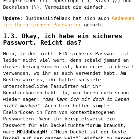
Fragezeichen (?), Apostroph ('), Slash (/) und
Backslash (\). Vermeidet die einfach.
Update
: BusinessLifeHack hat sich auch
Gedanken
zum Thema sichere Passwörter
gemacht.
1.3. Okay, ich habe ein sicheres
Passwort. Reicht das?
Nein, leider nicht. EIN sicheres Passwort ist
leider nicht viel wert, denn sobald jemand an
dieses herangekommen ist, kann er es ja überall
verwenden, wo ihr es auch verwendet habt. Am
Besten wäre es, ihr hättet so viele
unterschiedliche Passwörter wir ihr
Benutzerkonten habt. Ja, wir hören euch schon
wieder sagen:
"das kann ich mir doch im Leben
nicht merken".
Auch hier helfen simple
Eselbrücken in Form von kontextbezogenen
Passwörtern. Wenn ihr beispielsweise ein
Passwort für ein Dackelzüchterforum braucht,
wäre
MDidbDadgW!
("Mein Dackel ist der beste
Dackel auf der ganzen Welt") einfach zu merken.