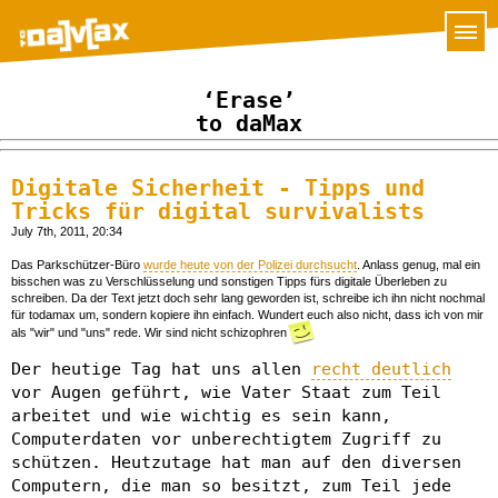
‘Erase’
to daMax
Digitale Sicherheit - Tipps und
Tricks für digital survivalists
July 7th, 2011, 20:34
Das Parkschützer-Büro
wurde heute von der Polizei durchsucht
. Anlass genug, mal ein
bisschen was zu Verschlüsselung und sonstigen Tipps fürs digitale Überleben zu
schreiben. Da der Text jetzt doch sehr lang geworden ist, schreibe ich ihn nicht nochmal
für todamax um, sondern kopiere ihn einfach. Wundert euch also nicht, dass ich von mir
als "wir" und "uns" rede. Wir sind nicht schizophren
Der heutige Tag hat uns allen
recht deutlich
vor Augen geführt, wie Vater Staat zum Teil
arbeitet und wie wichtig es sein kann,
Computerdaten vor unberechtigtem Zugriff zu
schützen. Heutzutage hat man auf den diversen
Computern, die man so besitzt, zum Teil jede