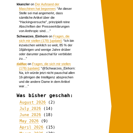
kkanzler
on
Der Aufstand der
Maschinen hat begonnen
: “
An dieser
Stelle sei mal angemerkt, dass
sämtliche Artikel über die
“Hackingversuche”, prinzipiell reine
Abschriften der Presseerklärungen
von Anthropic sind.…
”
Schwarzes_Einhorn
on
Fragen, die
sich mir stellen (178) [update]
: “
Ich bin
inzwischen wirklich so weit, 85 % der
16jährigen und wenige Jahre drüber
oder darunter pauschal für verblödet
zu…
”
daMax
on
Fragen, die sich mir stellen
(178) [update]
: “
@Schwarzes_Einhorn:
Na, ich würde jetzt nicht pauschal allen
16-jährigen die Intelligenz absprechen
und die andere Dame in dem Artikel
war…
”
Was bisher geschah:
August 2026
(2)
July 2026
(14)
June 2026
(18)
May 2026
(9)
April 2026
(15)