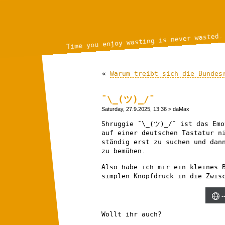
Time you enjoy wasting is never wasted.
«
Warum treibt sich die Bundes
¯\_(ツ)_/¯
Saturday, 27.9.2025, 13:36
> daMax
Shruggie ¯\_(ツ)_/¯ ist das Emo
auf einer deutschen Tastatur n
ständig erst zu suchen und dan
zu bemühen.
Also habe ich mir ein kleines 
simplen Knopfdruck in die Zwis
Wollt ihr auch?