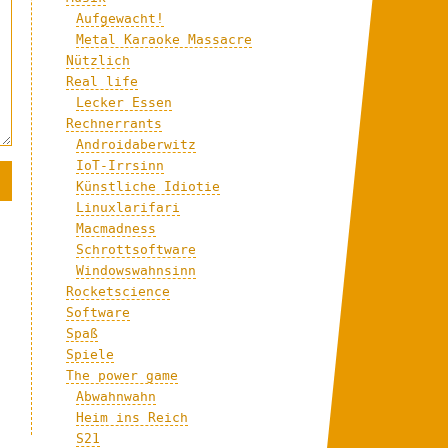
Aufgewacht!
Metal Karaoke Massacre
Nützlich
Real life
Lecker Essen
Rechnerrants
Androidaberwitz
IoT-Irrsinn
Künstliche Idiotie
Linuxlarifari
Macmadness
Schrottsoftware
Windowswahnsinn
Rocketscience
Software
Spaß
Spiele
The power game
Abwahnwahn
Heim ins Reich
S21