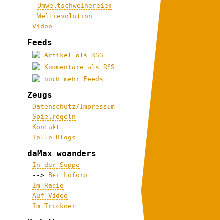
Umweltschweinereien
Weltrevolution
Video
Feeds
Artikel als RSS
Kommentare als RSS
noch mehr Feeds
Zeugs
Datenschutz/Impressum
Spielregeln
Kontakt
Tolle Blogs
daMax woanders
In der Suppe
-->
Bei Loforo
Im Radio
Auf Video
Im Trockner