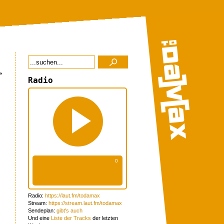
»
Radio
Radio:
https://laut.fm/todamax
Stream:
https://stream.laut.fm/todamax
Sendeplan:
gibt's auch
Und eine
Liste der Tracks
der letzten