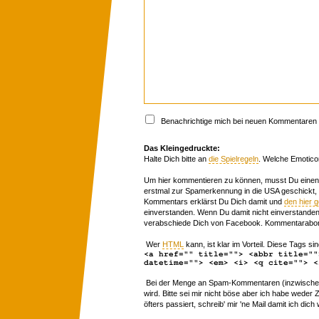
Benachrichtige mich bei neuen Kommentaren p
Das Kleingedruckte:
Halte Dich bitte an
die Spielregeln
. Welche Emotico
Um hier kommentieren zu können, musst Du einen 
erstmal zur Spamerkennung in die USA geschickt,
Kommentars erklärst Du Dich damit und
den hier 
einverstanden. Wenn Du damit nicht einverstanden 
verabschiede Dich von Facebook. Kommentarabon
Wer
HTML
kann, ist klar im Vorteil. Diese Tags sin
<a href="" title=""> <abbr title=""
datetime=""> <em> <i> <q cite=""> <
Bei der Menge an Spam-Kommentaren (inzwischen 
wird. Bitte sei mir nicht böse aber ich habe wede
öfters passiert, schreib' mir 'ne Mail damit ich dich 