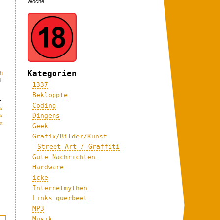
Woche.
Kategorien
ch
l.
1337
Bekloppte
:
Coding
«
«
Dingens
«
Geek
Grafix/Bilder/Kunst
Street Art / Graffiti
Gute Nachrichten
Hardware
icke
Internetmythen
Links querbeet
MP3
Musik