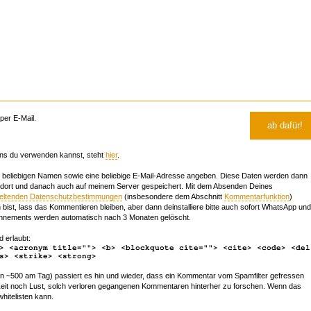
er E-Mail.
ns du verwenden kannst, steht
hier
.
beliebigen Namen sowie eine beliebige E-Mail-Adresse angeben. Diese Daten werden dann
 dort und danach auch auf meinem Server gespeichert. Mit dem Absenden Deines
geltenden Datenschutzbestimmungen
(insbesondere dem Abschnitt
Kommentarfunktion
)
bist, lass das Kommentieren bleiben, aber dann deinstalliere bitte auch sofort WhatsApp und
nements werden automatisch nach 3 Monaten gelöscht.
d erlaubt:
> <acronym title=""> <b> <blockquote cite=""> <cite> <code> <del
s> <strike> <strong>
~500 am Tag) passiert es hin und wieder, dass ein Kommentar vom Spamfilter gefressen
r Zeit noch Lust, solch verloren gegangenen Kommentaren hinterher zu forschen. Wenn das
whitelisten kann.