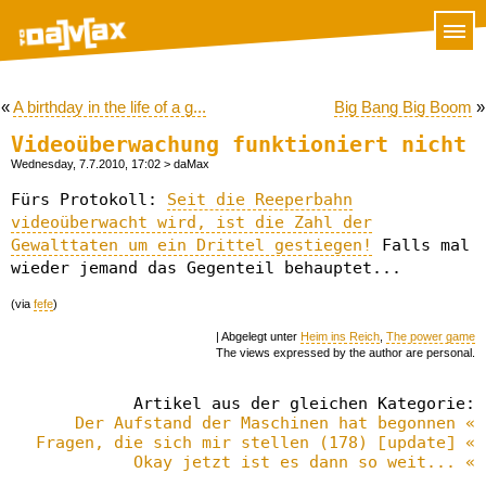
«
A birthday in the life of a g...
Big Bang Big Boom
»
Videoüberwachung funktioniert nicht
Wednesday, 7.7.2010, 17:02
> daMax
Fürs Protokoll:
Seit die Reeperbahn
videoüberwacht wird, ist die Zahl der
Gewalttaten um ein Drittel gestiegen!
Falls mal
wieder jemand das Gegenteil behauptet...
(via
fefe
)
| Abgelegt unter
Heim ins Reich
,
The power game
The views expressed by the author are personal.
Artikel aus der gleichen Kategorie:
Der Aufstand der Maschinen hat begonnen «
Fragen, die sich mir stellen (178) [update] «
Okay jetzt ist es dann so weit... «