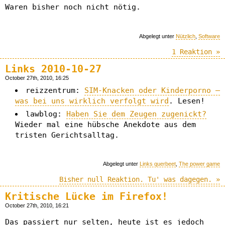
Waren bisher noch nicht nötig.
Abgelegt unter
Nützlich
,
Software
1 Reaktion »
Links 2010-10-27
October 27th, 2010, 16:25
reizzentrum:
SIM-Knacken oder Kinderporno –
was bei uns wirklich verfolgt wird
. Lesen!
lawblog:
Haben Sie dem Zeugen zugenickt?
Wieder mal eine hübsche Anekdote aus dem
tristen Gerichtsalltag.
Abgelegt unter
Links querbeet
,
The power game
Bisher null Reaktion. Tu' was dagegen. »
Kritische Lücke im Firefox!
October 27th, 2010, 16:21
Das passiert nur selten, heute ist es jedoch