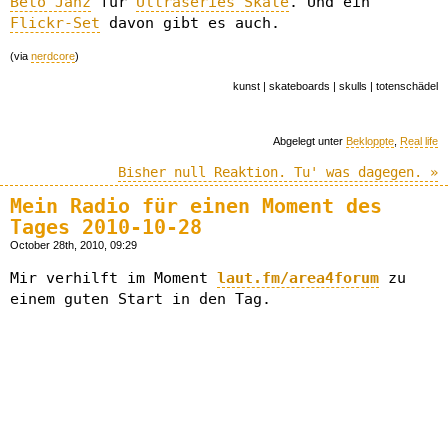
Beto Janz
für
Ultraseries Skate
. Und ein
Flickr-Set
davon gibt es auch.
(via
nerdcore
)
kunst | skateboards | skulls | totenschädel
Abgelegt unter
Bekloppte
,
Real life
Bisher null Reaktion. Tu' was dagegen. »
Mein Radio für einen Moment des
Tages 2010-10-28
October 28th, 2010, 09:29
Mir verhilft im Moment
laut.fm/area4forum
zu
einem guten Start in den Tag.