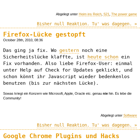
Abgelegt unter
Heim ins Reich
,
S21
,
The power game
Bisher null Reaktion. Tu' was dagegen. »
Firefox-Lücke gestopft
October 28th, 2010, 08:36
Das ging ja fix. Wo
gestern
noch eine
Sicherheitslücke klaffte, ist
heute schon
ein
Fix vorhanden. Also liebe Firefox-User: einmal
unter Help auf Check for Updates geklickt, und
schon könnt ihr Javascript wieder bedenkenlos
benutzen (bis zur nächsten Lücke).
Sowas kriegt ein Konzern wie Microsoft, Apple, Oracle etc. genau
nie
hin. Es lebe die
Community!
Abgelegt unter
Software
Bisher null Reaktion. Tu' was dagegen. »
Google Chrome Plugins und Hacks