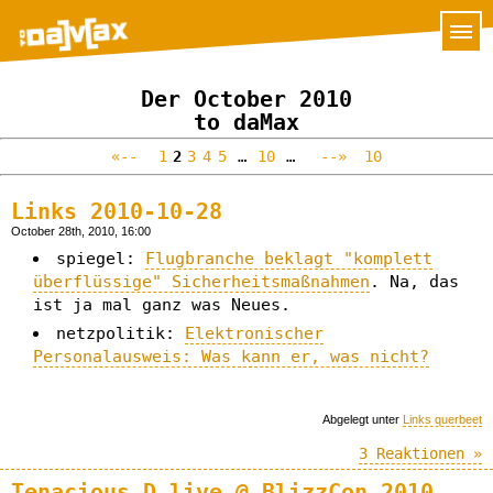
Der October 2010
to daMax
«--
1
2
3
4
5
…
10
…
--»
10
Links 2010-10-28
October 28th, 2010, 16:00
spiegel:
Flugbranche beklagt "komplett
überflüssige" Sicherheitsmaßnahmen
. Na, das
ist ja mal ganz was Neues.
netzpolitik:
Elektronischer
Personalausweis: Was kann er, was nicht?
Abgelegt unter
Links querbeet
3 Reaktionen »
Tenacious D live @ BlizzCon 2010