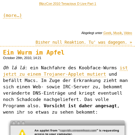
BlizzCon 2010 Tenacious D Live Part 1
(more…)
Abgelegt unter
Geek
,
Musik
,
Video
Bisher null Reaktion. Tu' was dagegen. »
Ein Wurm im Apfel
October 28th, 2010, 14:21
Oh lá lá
: ein Nachfahre des Koobface-Wurms
ist
jetzt zu einem Trojaner-Applet mutiert
und
befällt Macs. Im Zuge der Erkrankung zieht man
sich einen Web- sowie IRC-Server zu, bekommt
veränderte DNS-Einträge und kriegt eventuell
noch Schadcode nachgeliefert. Das volle
Programm also.
Vorsicht ist daher angesagt
,
wenn ihr so etwas zu sehen bekommt: