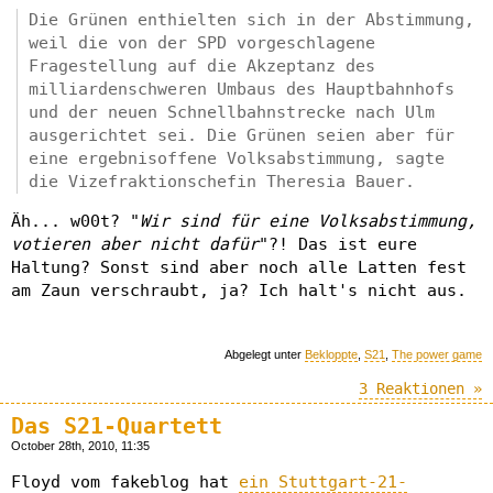
Die Grünen enthielten sich in der Abstimmung,
weil die von der SPD vorgeschlagene
Fragestellung auf die Akzeptanz des
milliardenschweren Umbaus des Hauptbahnhofs
und der neuen Schnellbahnstrecke nach Ulm
ausgerichtet sei. Die Grünen seien aber für
eine ergebnisoffene Volksabstimmung, sagte
die Vizefraktionschefin Theresia Bauer.
Äh... w00t? "
Wir sind für eine Volksabstimmung,
votieren aber nicht dafür
"?! Das ist eure
Haltung? Sonst sind aber noch alle Latten fest
am Zaun verschraubt, ja? Ich halt's nicht aus.
Abgelegt unter
Bekloppte
,
S21
,
The power game
3 Reaktionen »
Das S21-Quartett
October 28th, 2010, 11:35
Floyd vom fakeblog hat
ein Stuttgart-21-