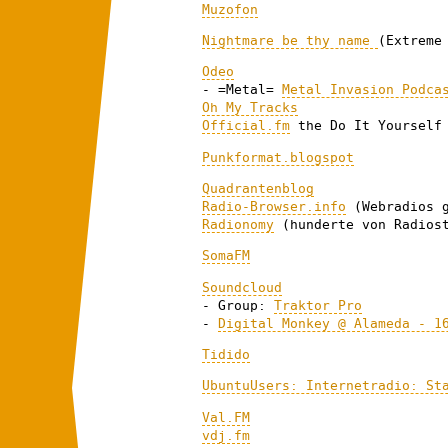
Muzofon
Nightmare be thy name
(Extreme
Odeo
- =Metal=
Metal Invasion Podca
Oh My Tracks
Official.fm
the Do It Yourself 
Punkformat.blogspot
Quadrantenblog
Radio-Browser.info
(Webradios g
Radionomy
(hunderte von Radiost
SomaFM
Soundcloud
- Group:
Traktor Pro
-
Digital Monkey @ Alameda - 1
Tidido
UbuntuUsers: Internetradio: St
Val.FM
vdj.fm