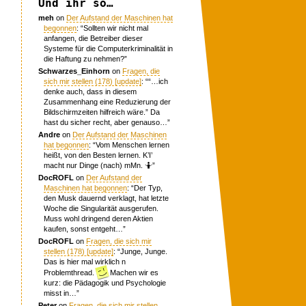
Und ihr so…
meh
on
Der Aufstand der Maschinen hat
begonnen
: “
Sollten wir nicht mal
anfangen, die Betreiber dieser
Systeme für die Computerkriminalität in
die Haftung zu nehmen?
”
Schwarzes_Einhorn
on
Fragen, die
sich mir stellen (178) [update]
: “
“…ich
denke auch, dass in diesem
Zusammenhang eine Reduzierung der
Bildschirmzeiten hilfreich wäre.” Da
hast du sicher recht, aber genauso…
”
Andre
on
Der Aufstand der Maschinen
hat begonnen
: “
Vom Menschen lernen
heißt, von den Besten lernen. K’I’
macht nur Dinge (nach) mMn. 🤷
”
DocROFL
on
Der Aufstand der
Maschinen hat begonnen
: “
Der Typ,
den Musk dauernd verklagt, hat letzte
Woche die Singularität ausgerufen.
Muss wohl dringend deren Aktien
kaufen, sonst entgeht…
”
DocROFL
on
Fragen, die sich mir
stellen (178) [update]
: “
Junge, Junge.
Das is hier mal wirklich n
Problemthread.
Machen wir es
kurz: die Pädagogik und Psychologie
misst in…
”
Peter
on
Fragen, die sich mir stellen