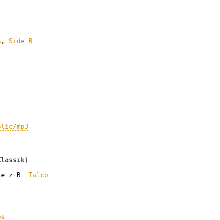
A
,
Side B
blic/mp3
lassik)
ie z.B.
Talco
bs