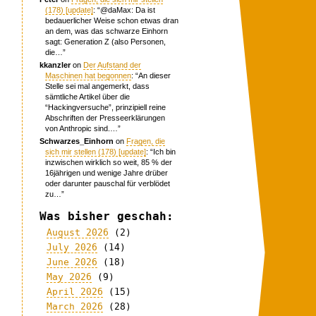
(178) [update]
: “
@daMax: Da ist
bedauerlicher Weise schon etwas dran
an dem, was das schwarze Einhorn
sagt: Generation Z (also Personen,
die…
”
kkanzler
on
Der Aufstand der
Maschinen hat begonnen
: “
An dieser
Stelle sei mal angemerkt, dass
sämtliche Artikel über die
“Hackingversuche”, prinzipiell reine
Abschriften der Presseerklärungen
von Anthropic sind.…
”
Schwarzes_Einhorn
on
Fragen, die
sich mir stellen (178) [update]
: “
Ich bin
inzwischen wirklich so weit, 85 % der
16jährigen und wenige Jahre drüber
oder darunter pauschal für verblödet
zu…
”
Was bisher geschah:
August 2026
(2)
July 2026
(14)
June 2026
(18)
May 2026
(9)
April 2026
(15)
March 2026
(28)