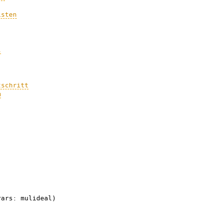
isten
l
tschritt
m
ars: mulideal)