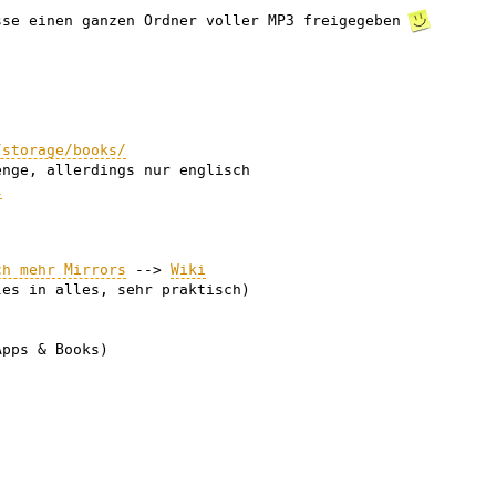
se einen ganzen Ordner voller MP3 freigegeben
/storage/books/
nge, allerdings nur englisch
l
ch mehr Mirrors
-->
Wiki
es in alles, sehr praktisch)
pps & Books)