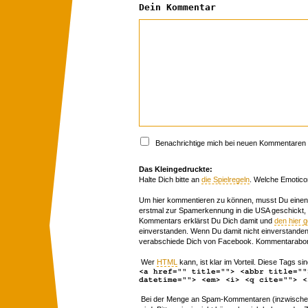
Dein Kommentar
Benachrichtige mich bei neuen Kommentaren p
Das Kleingedruckte:
Halte Dich bitte an
die Spielregeln
. Welche Emotico
Um hier kommentieren zu können, musst Du einen 
erstmal zur Spamerkennung in die USA geschickt,
Kommentars erklärst Du Dich damit und
den hier 
einverstanden. Wenn Du damit nicht einverstanden 
verabschiede Dich von Facebook. Kommentarabon
Wer
HTML
kann, ist klar im Vorteil. Diese Tags sin
<a href="" title=""> <abbr title=""
datetime=""> <em> <i> <q cite=""> <
Bei der Menge an Spam-Kommentaren (inzwischen 