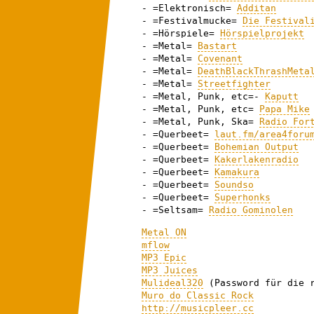
- =Elektronisch=
Additan
- =Festivalmucke=
Die Festival
- =Hörspiele=
Hörspielprojekt
- =Metal=
Bastart
- =Metal=
Covenant
- =Metal=
DeathBlackThrashMeta
- =Metal=
Streetfighter
- =Metal, Punk, etc=-
Kaputt
- =Metal, Punk, etc=
Papa Mike
- =Metal, Punk, Ska=
Radio For
- =Querbeet=
laut.fm/area4foru
- =Querbeet=
Bohemian Output
- =Querbeet=
Kakerlakenradio
- =Querbeet=
Kamakura
- =Querbeet=
Soundso
- =Querbeet=
Superhonks
- =Seltsam=
Radio Gominolen
Metal ON
mflow
MP3 Epic
MP3 Juices
Mulideal320
(Password für die r
Muro do Classic Rock
http://musicpleer.cc