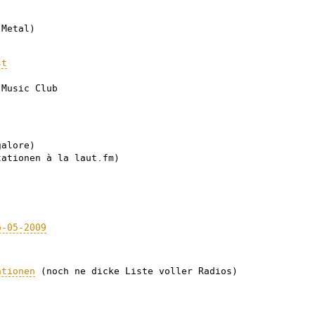
 Metal)
st
Music Club
alore)
ationen à la laut.fm)
6-05-2009
ationen
(noch ne dicke Liste voller Radios)