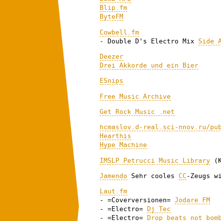
Blip.fm
ByteFM
Cowbell.fm
- Double D's Electro Mix
Side 
Deezer
Drei Akkorde und ein Bier
ESnips
Free Music Archive
Get Rock Music .net
hcmaslov.d-real.sci-nnov.ru/pu
Hearthis
Hype Machine
IMSLP Petrucci Music Library
(K
Jamendo
Sehr cooles
CC
-Zeugs w
Laut.fm
- =Coverversionen=
Jodare FM
- =Electro=
Dj Tec
- =Electro=
Drop beats not bom