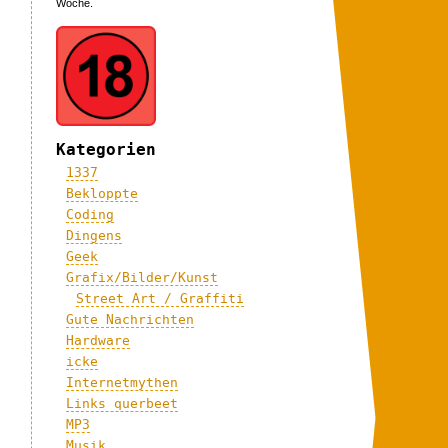
Woche.
Kategorien
1337
Bekloppte
Coding
Dingens
Geek
Grafix/Bilder/Kunst
Street Art / Graffiti
Gute Nachrichten
Hardware
icke
Internetmythen
Links querbeet
MP3
Musik