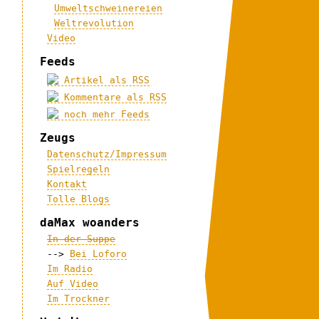
Umweltschweinereien
Weltrevolution
Video
Feeds
Artikel als RSS
Kommentare als RSS
noch mehr Feeds
Zeugs
Datenschutz/Impressum
Spielregeln
Kontakt
Tolle Blogs
daMax woanders
In der Suppe
-->
Bei Loforo
Im Radio
Auf Video
Im Trockner