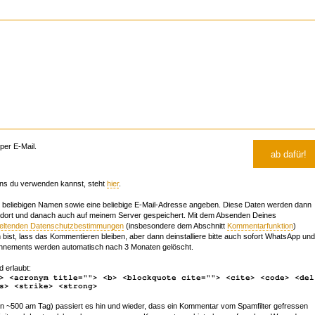
er E-Mail.
ns du verwenden kannst, steht
hier
.
beliebigen Namen sowie eine beliebige E-Mail-Adresse angeben. Diese Daten werden dann
 dort und danach auch auf meinem Server gespeichert. Mit dem Absenden Deines
geltenden Datenschutzbestimmungen
(insbesondere dem Abschnitt
Kommentarfunktion
)
bist, lass das Kommentieren bleiben, aber dann deinstalliere bitte auch sofort WhatsApp und
nements werden automatisch nach 3 Monaten gelöscht.
d erlaubt:
> <acronym title=""> <b> <blockquote cite=""> <cite> <code> <del
s> <strike> <strong>
~500 am Tag) passiert es hin und wieder, dass ein Kommentar vom Spamfilter gefressen