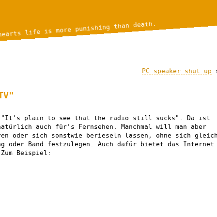
hearts life is more punishing than death.
PC speaker shut up
TV"
"It's plain to see that the radio still sucks". Da ist
natürlich auch für's Fernsehen. Manchmal will man aber
ren oder sich sonstwie berieseln lassen, ohne sich gleic
ng oder Band festzulegen. Auch dafür bietet das Internet
 Zum Beispiel: