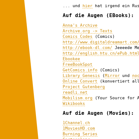
... und
hier
hat irgend ein Rus
Auf die Augen (EBooks):
Anna's Archive
Archive.org -> Texts
Comics Codes
(Comics)
http://www.digitaldreamart.com
http://ebook-dl.com/
Jeeeede Me
http://english.htu.cn/ePub.htm
Ebookee
FreeBookSpot
GetComics.info
(Comics)
Library Genesis
(
Mirror
und
no
Online Convert
(konvertiert all
Project Gutenberg
readli.net
Mobilism.org
(Your Source for A
Wikibooks
Auf die Augen (Movies):
1Channel.ch
1MoviesHD.com
Burning Series