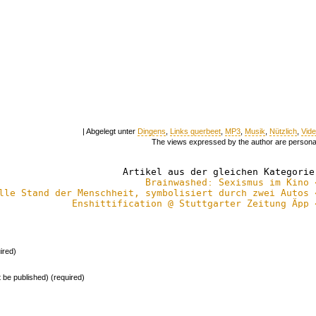
| Abgelegt unter
Dingens
,
Links querbeet
,
MP3
,
Musik
,
Nützlich
,
Vid
The views expressed by the author are persona
Artikel aus der gleichen Kategorie
Brainwashed: Sexismus im Kino 
lle Stand der Menschheit, symbolisiert durch zwei Autos 
Enshittification @ Stuttgarter Zeitung Äpp 
ired)
ot be published) (required)