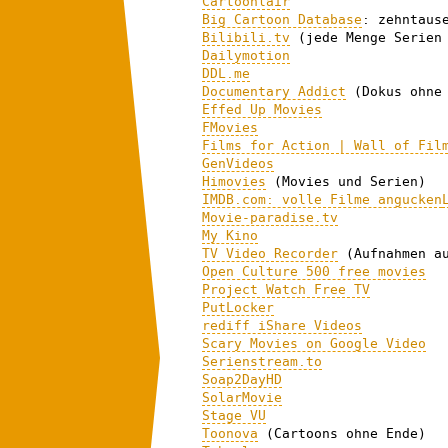
Cartoonlair
Big Cartoon Database
: zehntaus
Bilibili.tv
(jede Menge Serien 
Dailymotion
DDL.me
Documentary Addict
(Dokus ohne 
Effed Up Movies
FMovies
Films for Action | Wall of Fil
GenVideos
Himovies
(Movies und Serien)
IMDB.com: volle Filme angucken
Movie-paradise.tv
My Kino
TV Video Recorder
(Aufnahmen au
Open Culture 500 free movies
Project Watch Free TV
PutLocker
rediff iShare Videos
Scary Movies on Google Video
Serienstream.to
Soap2DayHD
SolarMovie
Stage VU
Toonova
(Cartoons ohne Ende)