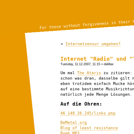
For those without forgiveness in their 
«
Internetzensur umgehen?
Internet "Radio" und "
Tuesday, 11.12.2007, 11:15
> daMax
Um mal
The Ataris
zu zitieren: 
schon was dran, dasselbe gilt 
eben trotzdem einfach Mucke hö
auf eine bestimmte Musikrichtu
natürlich jede Menge Lösungen.
Auf die Ohren:
46.148.26.245/links.php
BeMetal.org
Blog of least resistance
Bomb MP3