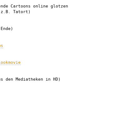
ende Cartoons online glotzen
z.B. Tatort)
Ende)
ms
Lookmovie
s den Mediatheken in HD)