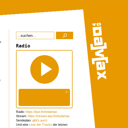
»
Radio
h
Radio:
https://laut.fm/todamax
Stream:
https://stream.laut.fm/todamax
Sendeplan:
gibt's auch
Und eine
Liste der Tracks
der letzten