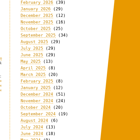
February 2026
(39)
January 2026
(29)
December 2025
(12)
November 2025
(16)
October 2025
(25)
September 2025
(34)
August 2025
(29)
July 2025
(29)
June 2025
(29)
eo
May 2025
(13)
l.
April 2025
(8)
March 2025
(20)
:
«
February 2025
(8)
«
January 2025
(12)
«
December 2024
(51)
November 2024
(24)
October 2024
(20)
September 2024
(19)
August 2024
(6)
July 2024
(13)
June 2024
(18)