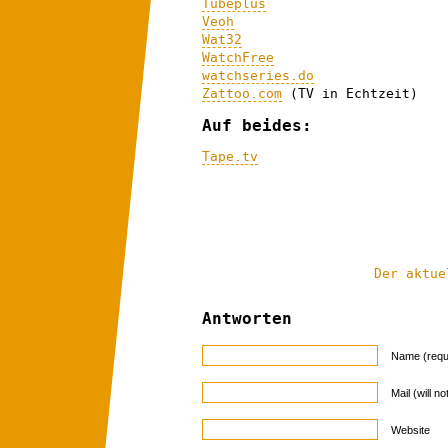
Tubeplus
Veoh
Wat32
WatchFree
watchseries.do
Zattoo.com
(TV in Echtzeit)
Auf beides:
Tape.tv
Der aktue
Antworten
Name (requ
Mail (will n
Website