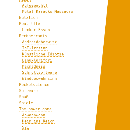
Aufgewacht!
Metal Karaoke Massacre
Nützlich
Real life
Lecker Essen
Rechnerrants
Androidaberwitz
IoT-Irrsinn
Künstliche Idiotie
Linuxlarifari
Macmadness
Schrottsoftware
Windowswahnsinn
Rocketscience
Software
Spaß
Spiele
The power game
Abwahnwahn
Heim ins Reich
S21