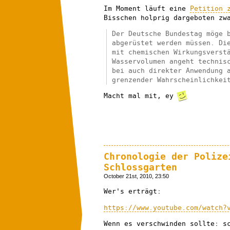
Im Moment läuft eine
Petition 
Bisschen holprig dargeboten zw
Der Deutsche Bundestag möge 
abgerüstet werden müssen. Di
mit chemischen Wirkungsverst
Wasservolumen angeht technis
bei auch direkter Anwendung 
grenzender Wahrscheinlichkei
Macht mal mit, ey
Chronologie der Polize
Schlossgarten
October 21st, 2010, 23:50
Wer's erträgt:
https://www.youtube.com/watch?
Wenn es verschwinden sollte: s