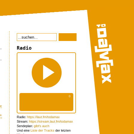
Radio
me
»
Radio:
https://laut.fm/todamax
Stream:
https://stream.laut.fm/todamax
Sendeplan:
gibt's auch
Und eine
Liste der Tracks
der letzten