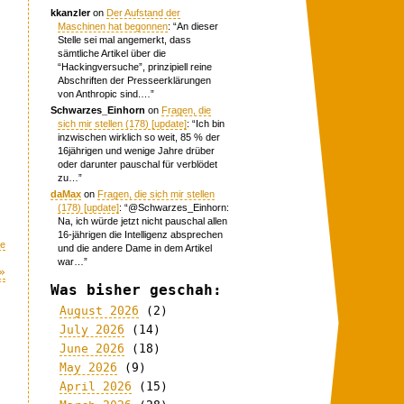
kkanzler
on
Der Aufstand der
Maschinen hat begonnen
: “
An dieser
Stelle sei mal angemerkt, dass
sämtliche Artikel über die
“Hackingversuche”, prinzipiell reine
Abschriften der Presseerklärungen
von Anthropic sind.…
”
Schwarzes_Einhorn
on
Fragen, die
sich mir stellen (178) [update]
: “
Ich bin
inzwischen wirklich so weit, 85 % der
16jährigen und wenige Jahre drüber
oder darunter pauschal für verblödet
zu…
”
daMax
on
Fragen, die sich mir stellen
(178) [update]
: “
@Schwarzes_Einhorn:
Na, ich würde jetzt nicht pauschal allen
16-jährigen die Intelligenz absprechen
me
und die andere Dame in dem Artikel
war…
”
»
Was bisher geschah:
August 2026
(2)
July 2026
(14)
June 2026
(18)
May 2026
(9)
,
April 2026
(15)