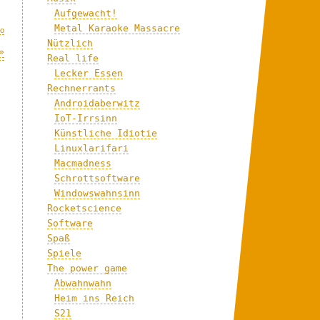
Aufgewacht!
Metal Karaoke Massacre
eo
Nützlich
»
Real life
Lecker Essen
Rechnerrants
Androidaberwitz
IoT-Irrsinn
Künstliche Idiotie
Linuxlarifari
Macmadness
Schrottsoftware
Windowswahnsinn
Rocketscience
Software
Spaß
Spiele
The power game
Abwahnwahn
Heim ins Reich
S21