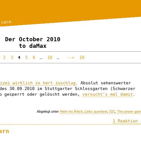
 care.
Der October 2010
to daMax
2
3
4
5
6
…
10
…
--»
10
lizei wirklich so hart zuschlug
. Absolut sehenswerter
des 30.09.2010 im Stuttgarter Schlossgarten (Schwarzer
eo gesperrt oder gelöscht werden,
versucht's mal damit
.
Abgelegt unter
Heim ins Reich
,
Links querbeet
,
S21
,
The power ga
1 Reaktion 
ern