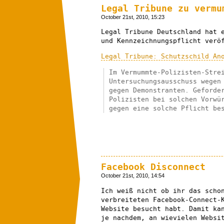
Legal Tribune zu vermu
October 21st, 2010, 15:23
Legal Tribune Deutschland hat 
und Kennzeichnungspflicht verö
Legal Tribune: Schutzschild An
Im Vermummte-Polizisten-Stre
Untersuchungsausschuss wegen
gegen Demonstranten. Geforde
Polizisten bei solchen Vorwü
gegen eine solche Pflicht be
Facebook Disconnect
October 21st, 2010, 14:54
Ich weiß nicht ob ihr das scho
verbreiteten Facebook-Connect-
Website besucht habt. Damit ka
je nachdem, an wievielen Websi