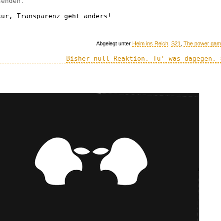
senden.
sur, Transparenz geht anders!
Abgelegt unter
Heim ins Reich
,
S21
,
The power ga
Bisher null Reaktion. Tu' was dagegen. 