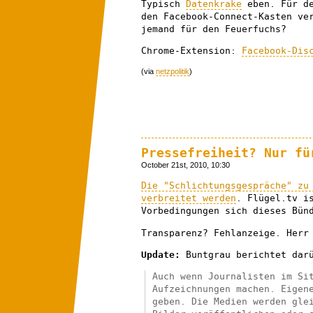
Typisch
Datenkrake
eben. Für de
den Facebook-Connect-Kasten ve
jemand für den Feuerfuchs?
Chrome-Extension:
Facebook-Dis
(via
netzpolitik
)
Pressefreiheit? Nur fü
October 21st, 2010, 10:30
Die "Schlichtungsgespräche" zu
verbreitet werden
. Flügel.tv i
Vorbedingungen sich dieses Bün
Transparenz? Fehlanzeige. Herr
Update:
Buntgrau berichtet dar
Auch wenn Journalisten im Si
Aufzeichnungen machen. Eigen
geben. Die Medien werden gle