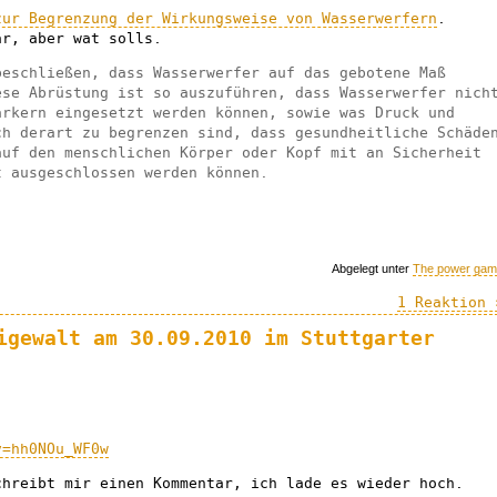
zur Begrenzung der Wirkungsweise von Wasserwerfern
.
ar, aber wat solls.
beschließen, dass Wasserwerfer auf das gebotene Maß
ese Abrüstung ist so auszuführen, dass Wasserwerfer nich
ärkern eingesetzt werden können, sowie was Druck und
ch derart zu begrenzen sind, dass gesundheitliche Schäde
auf den menschlichen Körper oder Kopf mit an Sicherheit
t ausgeschlossen werden können.
Abgelegt unter
The power ga
1 Reaktion 
igewalt am 30.09.2010 im Stuttgarter
v=hh0NOu_WF0w
chreibt mir einen Kommentar, ich lade es wieder hoch.