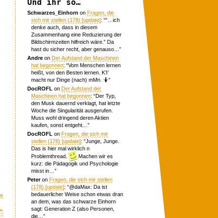
Und ihr so…
Schwarzes_Einhorn
on
Fragen, die
sich mir stellen (178) [update]
: “
“…ich
denke auch, dass in diesem
Zusammenhang eine Reduzierung der
Bildschirmzeiten hilfreich wäre.” Da
hast du sicher recht, aber genauso…
”
Andre
on
Der Aufstand der Maschinen
hat begonnen
: “
Vom Menschen lernen
heißt, von den Besten lernen. K’I’
macht nur Dinge (nach) mMn. 🤷
”
DocROFL
on
Der Aufstand der
Maschinen hat begonnen
: “
Der Typ,
den Musk dauernd verklagt, hat letzte
Woche die Singularität ausgerufen.
Muss wohl dringend deren Aktien
kaufen, sonst entgeht…
”
DocROFL
on
Fragen, die sich mir
stellen (178) [update]
: “
Junge, Junge.
Das is hier mal wirklich n
Problemthread.
Machen wir es
kurz: die Pädagogik und Psychologie
misst in…
”
Peter
on
Fragen, die sich mir stellen
(178) [update]
: “
@daMax: Da ist
bedauerlicher Weise schon etwas dran
me
an dem, was das schwarze Einhorn
sagt: Generation Z (also Personen,
»
die…
”