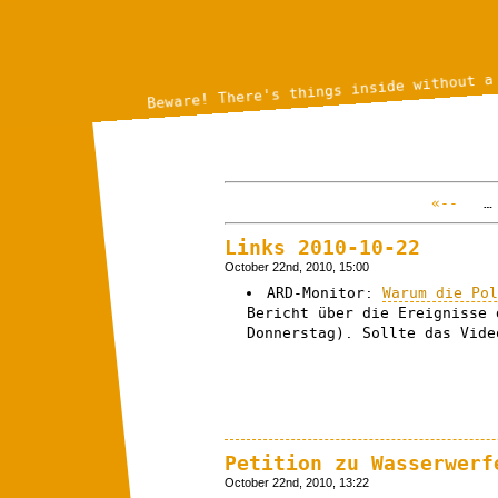
Beware! There's things inside without a
«--
…
Links 2010-10-22
October 22nd, 2010, 15:00
ARD-Monitor:
Warum die Po
Bericht über die Ereignisse 
Donnerstag). Sollte das Vid
Petition zu Wasserwerf
October 22nd, 2010, 13:22