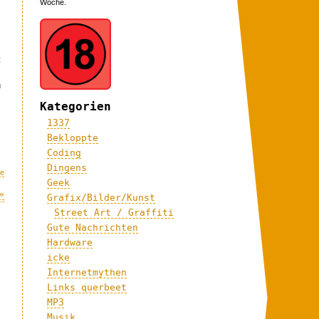
Woche.
t
n
Kategorien
1337
Bekloppte
Coding
Dingens
me
Geek
»
Grafix/Bilder/Kunst
Street Art / Graffiti
Gute Nachrichten
Hardware
icke
Internetmythen
Links querbeet
MP3
Musik