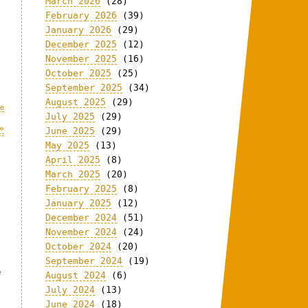
March 2026
(28)
February 2026
(39)
January 2026
(29)
December 2025
(12)
November 2025
(16)
October 2025
(25)
September 2025
(34)
August 2025
(29)
re
July 2025
(29)
»
June 2025
(29)
May 2025
(13)
April 2025
(8)
March 2025
(20)
February 2025
(8)
January 2025
(12)
December 2024
(51)
November 2024
(24)
October 2024
(20)
September 2024
(19)
e
August 2024
(6)
July 2024
(13)
June 2024
(18)