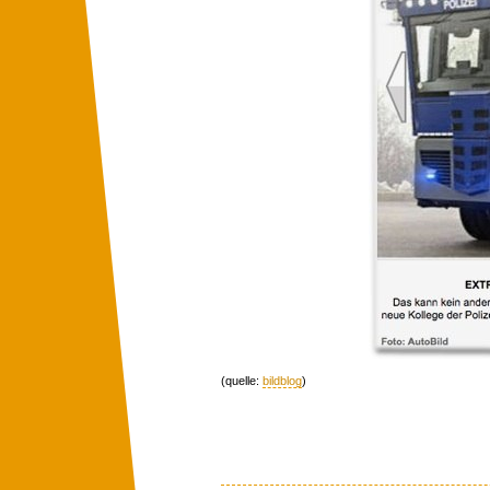
(quelle:
bildblog
)