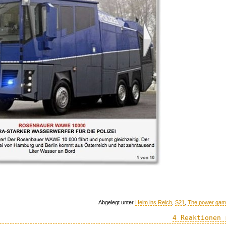
Abgelegt unter
Heim ins Reich
,
S21
,
The power ga
4 Reaktionen 