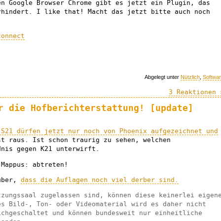
n Google Browser Chrome gibt es jetzt ein Plugin, das
rhindert. I like that! Macht das jetzt bitte auch noch
connect
Abgelegt unter
Nützlich
,
Softwa
3 Reaktionen 
r die Hofberichterstattung! [update]
 S21 dürfen jetzt nur noch von Phoenix aufgezeichnet und
st raus. Ist schon traurig zu sehen, welchen
dnis gegen K21 unterwirft.
 Mappus: abtreten!
über,
dass die Auflagen noch viel derber sind.
tzungssaal zugelassen sind, können diese keinerlei eigen
es Bild-, Ton- oder Videomaterial wird es daher nicht
ichgeschaltet und können bundesweit nur einheitliche