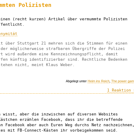
mmten Polizisten
einen (recht kurzen) Artikel über vermummte Polizisten
ffentlicht.
onymität
it über Stuttgart 21 mehren sich die Stimmen für einen
 der möglicherweise strafbaren Übergriffe der Polizei
rt wird außerdem eine Kennzeichnungspflicht, damit
rfen künftig identifizierbar sind. Rechtliche Bedenken
stehen nicht, meint Klaus Weber.
Abgelegt unter
Heim ins Reich
,
The power ga
1 Reaktion 
n wisst, aber die inzwischen auf diversen Websites
Kästchen erzählen Facebook, dass ihr die betreffende
nn Facebook aber auch Euren Weg durchs Netz nachzeichnen
tes mit FB-Connect-Kästen ihr vorbeigekommen seid.