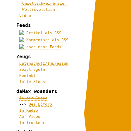
Umweltschweinereien
Weltrevolution
Video
Feeds
Artikel als RSS
Kommentare als RSS
noch mehr Feeds
Zeugs
Datenschutz/Impressum
Spielregeln
Kontakt
Tolle Blogs
daMax woanders
In der Suppe
-->
Bei Loforo
Im Radio
Auf Video
Im Trockner