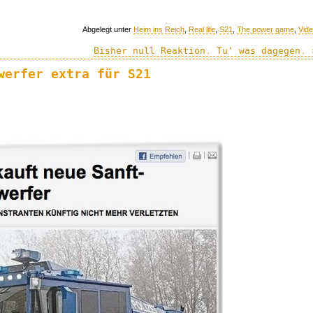
Abgelegt unter
Heim ins Reich
,
Real life
,
S21
,
The power game
,
Vid
Bisher null Reaktion. Tu' was dagegen. 
werfer extra für S21