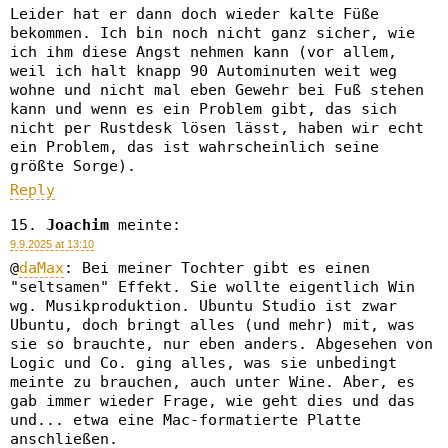
Leider hat er dann doch wieder kalte Füße
bekommen. Ich bin noch nicht ganz sicher, wie
ich ihm diese Angst nehmen kann (vor allem,
weil ich halt knapp 90 Autominuten weit weg
wohne und nicht mal eben Gewehr bei Fuß stehen
kann und wenn es ein Problem gibt, das sich
nicht per Rustdesk lösen lässt, haben wir echt
ein Problem, das ist wahrscheinlich seine
größte Sorge).
Reply
Joachim
meinte:
9.9.2025 at 13:10
@
daMax
: Bei meiner Tochter gibt es einen
"seltsamen" Effekt. Sie wollte eigentlich Win
wg. Musikproduktion. Ubuntu Studio ist zwar
Ubuntu, doch bringt alles (und mehr) mit, was
sie so brauchte, nur eben anders. Abgesehen von
Logic und Co. ging alles, was sie unbedingt
meinte zu brauchen, auch unter Wine. Aber, es
gab immer wieder Frage, wie geht dies und das
und... etwa eine Mac-formatierte Platte
anschließen.