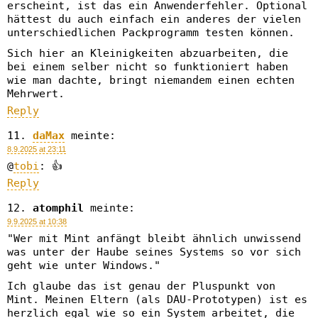
erscheint, ist das ein Anwenderfehler. Optional
hättest du auch einfach ein anderes der vielen
unterschiedlichen Packprogramm testen können.
Sich hier an Kleinigkeiten abzuarbeiten, die
bei einem selber nicht so funktioniert haben
wie man dachte, bringt niemandem einen echten
Mehrwert.
Reply
daMax
meinte:
8.9.2025 at 23:11
@
tobi
: 👍
Reply
atomphil
meinte:
9.9.2025 at 10:38
"Wer mit Mint anfängt bleibt ähnlich unwissend
was unter der Haube seines Systems so vor sich
geht wie unter Windows."
Ich glaube das ist genau der Pluspunkt von
Mint. Meinen Eltern (als DAU-Prototypen) ist es
herzlich egal wie so ein System arbeitet, die