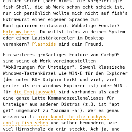
einfach selber (oder nimmst die vorgefertigte
fish-Shell, die ab Werk schon echt schick ist,
nur ich persönlich wollte mich nicht auf fish's
Extrawurst einer eigenen Sprache zum
Konfigurieren einlassen). Wobbelige Fenster?
Hold my beer
. Du willst Infos zu deinem System
oder einen Lautstärkeregler im Desktop
verankern?
Plasmoids
sind dein Freund.
Ein weiteres großartiges Feature von CachyOS
sind seine ab Werk voreingestellten
"Abkürzungen für Umsteiger". Sowohl klassische
Windows-Tastenkürzel wie WIN-E für den Explorer
(der unter KDE Dolphin heißt und viel, viel
geiler als ein Windows-Explorer ist) oder WIN-.
für
die Emojiauswahl
sind vorhanden als auch
eine ganze Latte Kommandozeilenaliases für
Umsteiger aus anderen Distros (z.B. ist "apt
get" umgemünzt zu "pacman -S"). Wer es genau
wissen will:
hier könnt ihr die cachyos-
config.fish sehen
und selber bewundern, wie
viel Hirnschmalz da drin steckt. Ach ja, und