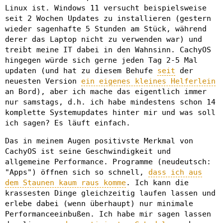
Linux ist. Windows 11 versucht beispielsweise
seit 2 Wochen Updates zu installieren (gestern
wieder sagenhafte 5 Stunden am Stück, während
derer das Laptop nicht zu verwenden war) und
treibt meine IT dabei in den Wahnsinn. CachyOS
hingegen würde sich gerne jeden Tag 2-5 Mal
updaten (und hat zu diesem Behufe
seit
der
neuesten Version
ein eigenes kleines Helferlein
an Bord), aber ich mache das eigentlich immer
nur samstags, d.h. ich habe mindestens schon 14
komplette Systemupdates hinter mir und was soll
ich sagen? Es läuft einfach.
Das in meinem Augen positivste Merkmal von
CachyOS ist seine Geschwindigkeit und
allgemeine Performance. Programme (neudeutsch:
"Apps") öffnen sich so schnell,
dass ich aus
dem Staunen kaum raus komme
. Ich kann die
krassesten Dinge gleichzeitig laufen lassen und
erlebe dabei (wenn überhaupt) nur minimale
Performanceeinbußen. Ich habe mir sagen lassen