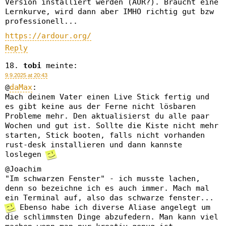
Version installiert werden (AUR?). Braucht eine
Lernkurve, wird dann aber IMHO richtig gut bzw
professionell...
https://ardour.org/
Reply
tobi
meinte:
9.9.2025 at 20:43
@
daMax
:
Mach deinem Vater einen Live Stick fertig und
es gibt keine aus der Ferne nicht lösbaren
Probleme mehr. Den aktualisierst du alle paar
Wochen und gut ist. Sollte die Kiste nicht mehr
starten, Stick booten, falls nicht vorhanden
rust-desk installieren und dann kannste
loslegen
@Joachim
"Im schwarzen Fenster" - ich musste lachen,
denn so bezeichne ich es auch immer. Mach mal
ein Terminal auf, also das schwarze fenster...
Ebenso habe ich diverse Aliase angelegt um
die schlimmsten Dinge abzufedern. Man kann viel