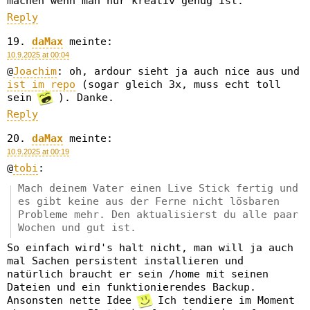
machen wenn man nur kreativ genug ist.
Reply
daMax
meinte:
10.9.2025 at 00:04
@
Joachim
: oh, ardour sieht ja auch nice aus und
ist im repo
(sogar gleich 3x, muss echt toll
sein
). Danke.
Reply
daMax
meinte:
10.9.2025 at 00:19
@
tobi
:
Mach deinem Vater einen Live Stick fertig und
es gibt keine aus der Ferne nicht lösbaren
Probleme mehr. Den aktualisierst du alle paar
Wochen und gut ist.
So einfach wird's halt nicht, man will ja auch
mal Sachen persistent installieren und
natürlich braucht er sein /home mit seinen
Dateien und ein funktionierendes Backup.
Ansonsten nette Idee
Ich tendiere im Moment