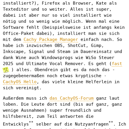
installiert?), Firefox als Browser, Kate als
Texteditor und so weiter. Alles ist super,
dabei ist aber nur so viel installiert wie
nötig und so wenig wie möglich. Wenn mal eine
Software fehlt (beispielsweise ist anfangs kein
Office-Paket dabei), installiert man sie sich
mit dem
Cachy Package Manager
einfach nach. So
habe ich inzwischen OBS, ShotCut, Gimp,
Inkscape, Signal und Steam im Dauereinsatz und
dank Wine auch Windowsprogs wie WiSo Steuer
2025 und Ultimate Vocal Remover. Es geht (
fast
) alles. Obendrein gibt es da noch das -
zugegebenermaßen noch etwas kryptische -
CachyOS Hello
, das viele kleine Helferlein in
sich vereinigt.
Außerdem muss ich
das CachyOS-Forum
ganz laut
loben. Die Leute dort sind (bis auf ganz, ganz
wenige Ausnahmen) super freundlich und
hilfsbereit, zum Teil antworten die
**
**
Entwicklys
selber auf die Nutzyanfragen
. Ich