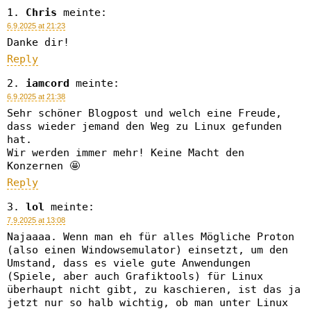
Chris
meinte:
6.9.2025 at 21:23
Danke dir!
Reply
iamcord
meinte:
6.9.2025 at 21:38
Sehr schöner Blogpost und welch eine Freude,
dass wieder jemand den Weg zu Linux gefunden
hat.
Wir werden immer mehr! Keine Macht den
Konzernen 🤩
Reply
lol
meinte:
7.9.2025 at 13:08
Najaaaa. Wenn man eh für alles Mögliche Proton
(also einen Windowsemulator) einsetzt, um den
Umstand, dass es viele gute Anwendungen
(Spiele, aber auch Grafiktools) für Linux
überhaupt nicht gibt, zu kaschieren, ist das ja
jetzt nur so halb wichtig, ob man unter Linux