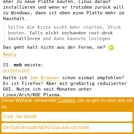
eher zu neue Platte kaufen, Linux darauf
installieren und wenn er trotzdem zurück will
zu Windows, dann ist eben eine Platte mehr im
Haushalt.
Sollte die Kiste nicht mehr starten, Stick
booten,
falls nicht vorhanden rust-desk
installieren
und dann kannste loslegen
Das geht halt nicht aus der Ferne, ne?
Reply
meh
meinte:
10.9.2025 at 18:07
Hatte ich
Zen Browser
schon einmal empfohlen?
Es ist Firefox! Aber mit großartig reduzierter
GUI. Nutze ich seit Monaten unter
Linux/Arch/KDE Plasma.
Diese Website verwendet
Cookies
, um so geil zu sein wie sie
yay -S zen-browser-bin
ist.
Es gab im AUR im Juli eine Malware, die einen
Cool, her damit!
ähnlichen Paketnamen wie verschiedene
Browserpakete (u.a. Firefox und Zen) verwendet
Oh Gott oh Gott! NEIN! Das will ich nicht!
hat, die war nach zwei Tagen aber entdeckt und