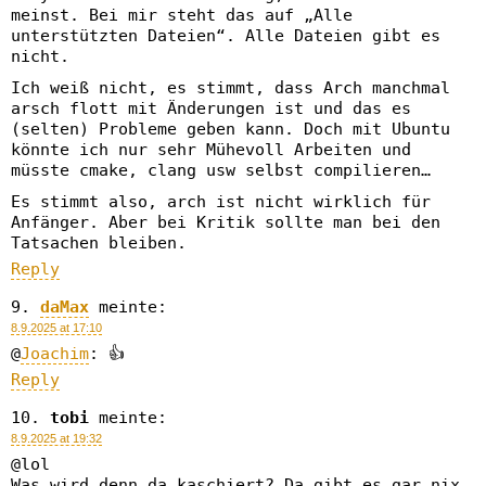
meinst. Bei mir steht das auf „Alle
unterstützten Dateien“. Alle Dateien gibt es
nicht.
Ich weiß nicht, es stimmt, dass Arch manchmal
arsch flott mit Änderungen ist und das es
(selten) Probleme geben kann. Doch mit Ubuntu
könnte ich nur sehr Mühevoll Arbeiten und
müsste cmake, clang usw selbst compilieren…
Es stimmt also, arch ist nicht wirklich für
Anfänger. Aber bei Kritik sollte man bei den
Tatsachen bleiben.
Reply
daMax
meinte:
8.9.2025 at 17:10
@
Joachim
: 👍
Reply
tobi
meinte:
8.9.2025 at 19:32
@lol
Was wird denn da kaschiert? Da gibt es gar nix