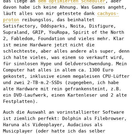
das liege an
dem optimierten Scheduler
, aber
davon habe ich keine Ahnung. Was Games angeht,
läuft alles von mir getestete dank
cachyos-
proton
reibungslos, das beinhaltet
Satisfactory, Oddsparks, Noita, Disfigure,
Supraland, GRIP, YouRopa, Spirit of the North
2, Fabledom, Foundation und vieles mehr. Klar
ist meine Hardware jetzt nicht die
schlechteste, aber alles andere als super, denn
ich halte vieles, was einem so verkauft wird,
für sinnlosen Hype und Geldverschwendung. Mein
Computer hat alles in allem ca. 1300 Euro
gekostet, inklusive einem megaleisen CPU-Lüfter
und zwei 2-TB-m.2-SSDs (zugegeben, ich habe
alte Hardware mit rein gefrankensteint, z.B.
ein DVD-Laufwerk, einen Kartenleser und 2 alte
Festplatten).
Auch die Auswahl an vorinstallierter Software
ist ziemlich perfekt: Dolphin als Filebrowser,
Haruna als Videoplayer, Audacious als
Musicplayer (oder hatte ich das selber