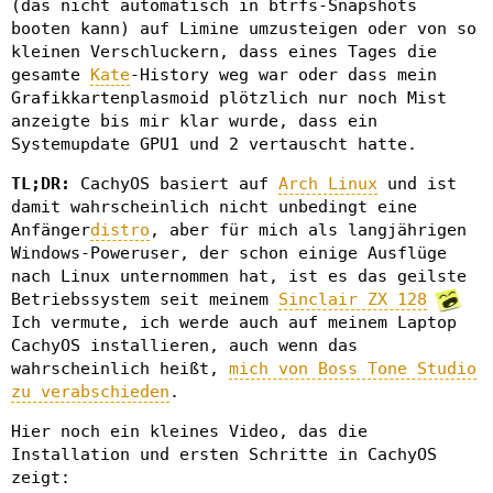
(das nicht automatisch in btrfs-Snapshots
booten kann) auf Limine umzusteigen oder von so
kleinen Verschluckern, dass eines Tages die
gesamte
Kate
-History weg war oder dass mein
Grafikkartenplasmoid plötzlich nur noch Mist
anzeigte bis mir klar wurde, dass ein
Systemupdate GPU1 und 2 vertauscht hatte.
TL;DR:
CachyOS basiert auf
Arch Linux
und ist
damit wahrscheinlich nicht unbedingt eine
Anfänger
distro
, aber für mich als langjährigen
Windows-Poweruser, der schon einige Ausflüge
nach Linux unternommen hat, ist es das geilste
Betriebssystem seit meinem
Sinclair ZX 128
Ich vermute, ich werde auch auf meinem Laptop
CachyOS installieren, auch wenn das
wahrscheinlich heißt,
mich von Boss Tone Studio
zu verabschieden
.
Hier noch ein kleines Video, das die
Installation und ersten Schritte in CachyOS
zeigt: