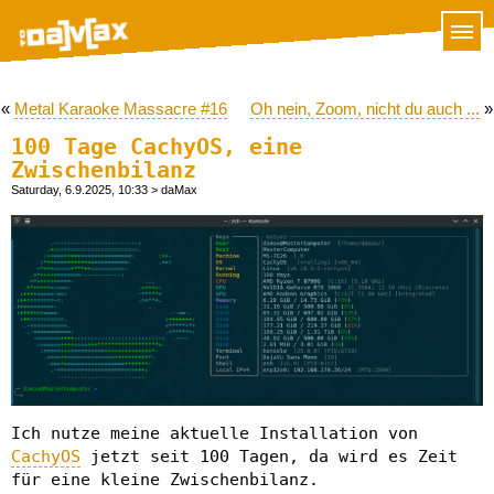
«
Metal Karaoke Massacre #16
Oh nein, Zoom, nicht du auch ...
»
100 Tage CachyOS, eine
Zwischenbilanz
Saturday, 6.9.2025, 10:33
> daMax
Ich nutze meine aktuelle Installation von
CachyOS
jetzt seit 100 Tagen, da wird es Zeit
für eine kleine Zwischenbilanz.