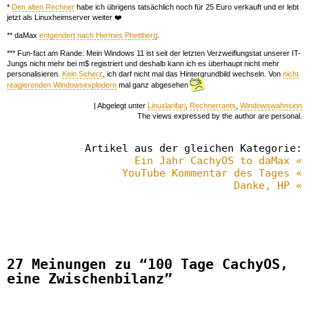
*
Den alten Rechner
habe ich übrigens tatsächlich noch für 25 Euro verkauft und er lebt
jetzt als Linuxheimserver weiter ❤️
** daMax
entgendert nach Hermes Phettberg
.
*** Fun-fact am Rande: Mein Windows 11 ist seit der letzten Verzweiflungstat unserer IT-
Jungs nicht mehr bei m$ registriert und deshalb kann ich es überhaupt nicht mehr
personalisieren.
Kein Scherz
, ich darf nicht mal das Hintergrundbild wechseln. Von
nicht
reagierenden Windowsexplodern
mal ganz abgesehen
| Abgelegt unter
Linuxlarifari
,
Rechnerrants
,
Windowswahnsinn
The views expressed by the author are personal.
Artikel aus der gleichen Kategorie:
Ein Jahr CachyOS to daMax «
YouTube Kommentar des Tages «
Danke, HP «
27 Meinungen zu “100 Tage CachyOS,
eine Zwischenbilanz”