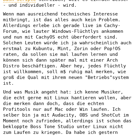
- und individueller - wird.
Wenn man ausreichend technisches Interesse
mitbringt, ist das alles auch kein Problem.
Allerdings erlebe ich gerade live im Cachy-
Forum, wie lauter Windows-Flüchtlys ankommen
und nun mit CachyOS echt überfordert sind.
Solchen Leuten würde ich ja wahrscheinlich auch
erstmal zu Kubuntu, Mint, Zorin oder Pop!OS
raten, da sollen sie mal laufen lernen und
können sich dann später mal mit einer Arch
Distro beschäftigen. Aber hey, jedes Flüchtly
ist willkommen, soll m$ ruhig mal merken, wie
groß die Qual mit ihrem neuen "Betriebs"system
ist.
Und was Musik angeht hat: ich kenne Musiker,
die echt gerne mit Linux hantieren wollen, aber
die merken dann doch, dass die echten
Profitools nur auf Mac oder Win laufen. Ich
selber bin ja mit Audacity, OBS und ShotCut im
Moment noch zufrieden, allerdings ist schon das
bekloppte Boss Tone Studio unter Linux nicht
zum Laufen zu kriegen. Da habe ich gestern