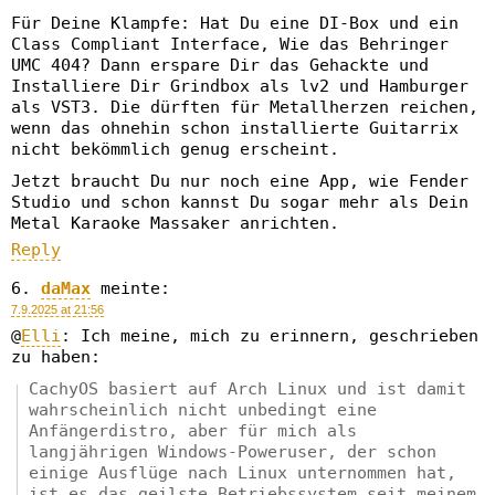
Für Deine Klampfe: Hat Du eine DI-Box und ein
Class Compliant Interface, Wie das Behringer
UMC 404? Dann erspare Dir das Gehackte und
Installiere Dir Grindbox als lv2 und Hamburger
als VST3. Die dürften für Metallherzen reichen,
wenn das ohnehin schon installierte Guitarrix
nicht bekömmlich genug erscheint.
Jetzt braucht Du nur noch eine App, wie Fender
Studio und schon kannst Du sogar mehr als Dein
Metal Karaoke Massaker anrichten.
Reply
daMax
meinte:
7.9.2025 at 21:56
@
Elli
: Ich meine, mich zu erinnern, geschrieben
zu haben:
CachyOS basiert auf Arch Linux und ist damit
wahrscheinlich nicht unbedingt eine
Anfängerdistro, aber für mich als
langjährigen Windows-Poweruser, der schon
einige Ausflüge nach Linux unternommen hat,
ist es das geilste Betriebssystem seit meinem