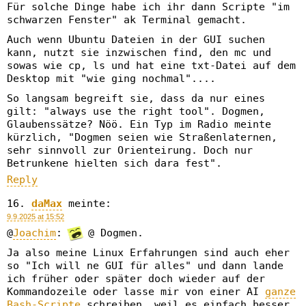
Für solche Dinge habe ich ihr dann Scripte "im
schwarzen Fenster" ak Terminal gemacht.
Auch wenn Ubuntu Dateien in der GUI suchen
kann, nutzt sie inzwischen find, den mc und
sowas wie cp, ls und hat eine txt-Datei auf dem
Desktop mit "wie ging nochmal"....
So langsam begreift sie, dass da nur eines
gilt: "always use the right tool". Dogmen,
Glaubenssätze? Nöö. Ein Typ im Radio meinte
kürzlich, "Dogmen seien wie Straßenlaternen,
sehr sinnvoll zur Orienteirung. Doch nur
Betrunkene hielten sich dara fest".
Reply
daMax
meinte:
9.9.2025 at 15:52
@
Joachim
:
@ Dogmen.
Ja also meine Linux Erfahrungen sind auch eher
so "Ich will ne GUI für alles" und dann lande
ich früher oder später doch wieder auf der
Kommandozeile oder lasse mir von einer AI
ganze
Bash-Scripte
schreiben, weil es einfach besser