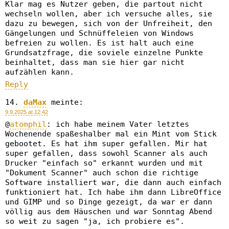
Klar mag es Nutzer geben, die partout nicht
wechseln wollen, aber ich versuche alles, sie
dazu zu bewegen, sich von der Unfreiheit, den
Gängelungen und Schnüffeleien von Windows
befreien zu wollen. Es ist halt auch eine
Grundsatzfrage, die soviele einzelne Punkte
beinhaltet, dass man sie hier gar nicht
aufzählen kann.
Reply
daMax
meinte:
9.9.2025 at 12:42
@
atomphil
: ich habe meinem Vater letztes
Wochenende spaßeshalber mal ein Mint vom Stick
gebootet. Es hat ihm super gefallen. Mir hat
super gefallen, dass sowohl Scanner als auch
Drucker "einfach so" erkannt wurden und mit
"Dokument Scanner" auch schon die richtige
Software installiert war, die dann auch einfach
funktioniert hat. Ich habe ihm dann LibreOffice
und GIMP und so Dinge gezeigt, da war er dann
völlig aus dem Häuschen und war Sonntag Abend
so weit zu sagen "ja, ich probiere es".