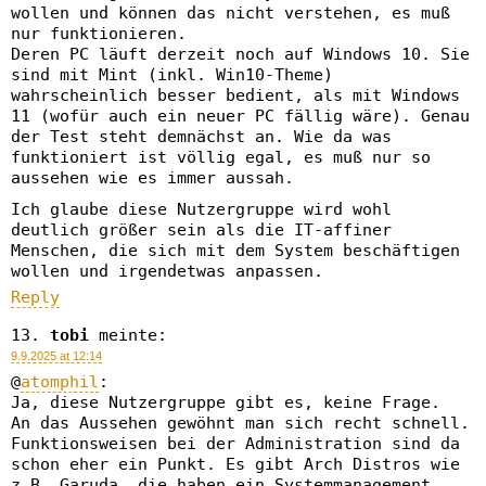
wollen und können das nicht verstehen, es muß
nur funktionieren.
Deren PC läuft derzeit noch auf Windows 10. Sie
sind mit Mint (inkl. Win10-Theme)
wahrscheinlich besser bedient, als mit Windows
11 (wofür auch ein neuer PC fällig wäre). Genau
der Test steht demnächst an. Wie da was
funktioniert ist völlig egal, es muß nur so
aussehen wie es immer aussah.
Ich glaube diese Nutzergruppe wird wohl
deutlich größer sein als die IT-affiner
Menschen, die sich mit dem System beschäftigen
wollen und irgendetwas anpassen.
Reply
tobi
meinte:
9.9.2025 at 12:14
@
atomphil
:
Ja, diese Nutzergruppe gibt es, keine Frage.
An das Aussehen gewöhnt man sich recht schnell.
Funktionsweisen bei der Administration sind da
schon eher ein Punkt. Es gibt Arch Distros wie
z.B. Garuda, die haben ein Systemmanagement