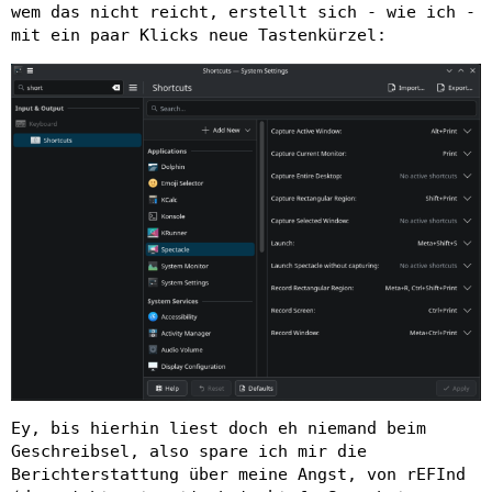
wem das nicht reicht, erstellt sich - wie ich -
mit ein paar Klicks neue Tastenkürzel:
Ey, bis hierhin liest doch eh niemand beim
Geschreibsel, also spare ich mir die
Berichterstattung über meine Angst, von rEFInd