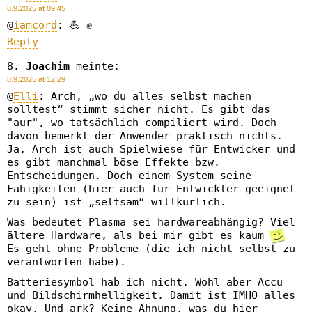
8.9.2025 at 09:45
@
iamcord
: 💪 ✊
Reply
Joachim
meinte:
8.9.2025 at 12:29
@
Elli
: Arch, „wo du alles selbst machen
solltest“ stimmt sicher nicht. Es gibt das
"aur", wo tatsächlich compiliert wird. Doch
davon bemerkt der Anwender praktisch nichts.
Ja, Arch ist auch Spielwiese für Entwicker und
es gibt manchmal böse Effekte bzw.
Entscheidungen. Doch einem System seine
Fähigkeiten (hier auch für Entwickler geeignet
zu sein) ist „seltsam“ willkürlich.
Was bedeutet Plasma sei hardwareabhängig? Viel
ältere Hardware, als bei mir gibt es kaum
Es geht ohne Probleme (die ich nicht selbst zu
verantworten habe).
Batteriesymbol hab ich nicht. Wohl aber Accu
und Bildschirmhelligkeit. Damit ist IMHO alles
okay. Und ark? Keine Ahnung, was du hier