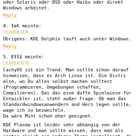
oder Solaris oder BSD oder Haiku oder direkt
Windows arbeitet.
Reply
lol
meinte:
7.9.2025 at 13:09
Übrigens: KDE Dolphin läuft auch unter Windows.
Reply
Elli
meinte:
7.9.2025 at 15:43
CachyOS ist ein Trend. Man sollte schon darauf
hinweisen, dass es Arch Linux ist. Die Distri
also, wo Du alles selbst machen solltest
(Programmieren, Umgebungen schaffen,
Compilieren). Das das eine dufte Spielwiese für
Entwickler ist, steht außer Frage. Ob man das
Standardwindowsanwendern and Herz legen sollte,
wage ich zu bezweifeln.
Da wäre Mint schon eher geeignet.
KDE Plasma ist leider sehr abhängig von der
Hardware und man sollte wissen, dass man als