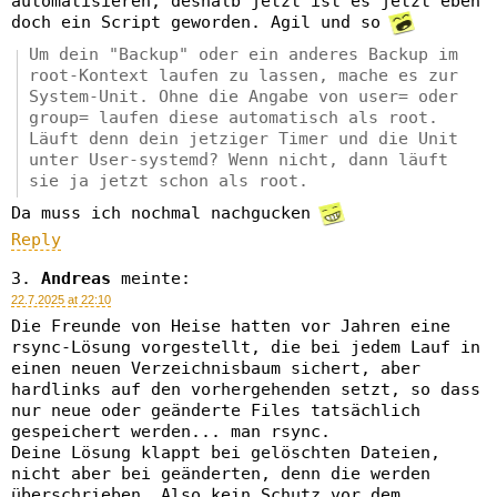
automatisieren, deshalb jetzt ist es jetzt eben
doch ein Script geworden. Agil und so
Um dein "Backup" oder ein anderes Backup im
root-Kontext laufen zu lassen, mache es zur
System-Unit. Ohne die Angabe von user= oder
group= laufen diese automatisch als root.
Läuft denn dein jetziger Timer und die Unit
unter User-systemd? Wenn nicht, dann läuft
sie ja jetzt schon als root.
Da muss ich nochmal nachgucken
Reply
Andreas
meinte:
22.7.2025 at 22:10
Die Freunde von Heise hatten vor Jahren eine
rsync-Lösung vorgestellt, die bei jedem Lauf in
einen neuen Verzeichnisbaum sichert, aber
hardlinks auf den vorhergehenden setzt, so dass
nur neue oder geänderte Files tatsächlich
gespeichert werden... man rsync.
Deine Lösung klappt bei gelöschten Dateien,
nicht aber bei geänderten, denn die werden
überschrieben. Also kein Schutz vor dem