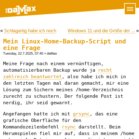
«
Schlagartig habe ich noch
Windows 11 und die Größe der ...
»
Mein Linux-Home-Backup-Script und
eine Frage
Tuesday, 22.7.2025, 07:40
> daMax
Meine Frage nach einem vernünftigen,
automatisierbaren Backup wurde ja
recht
zahlreich beantwortet
, also habe ich mich in
den letzten Tagen mal daran gemacht, mir eine
Lösung zum Sichern meines /home-Verzeichnis
zurecht zu schustern. Der folgende Post ist
nerdig, ihr seid gewarnt.
Angefangen hatte ich mit
grsync
, das eine
grafische Oberfläche für den
Kommandozeilenbefehl
rsync
darstellt. Beim
Herumspielen fiel mir auf, dass in meinem /home