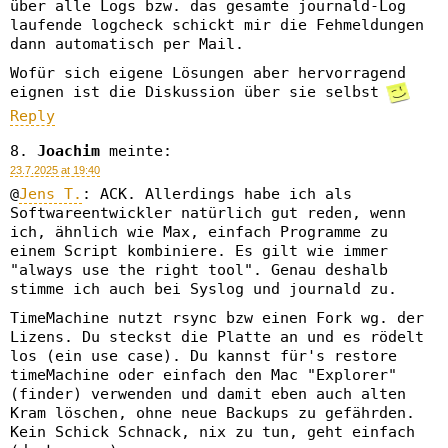
über alle Logs bzw. das gesamte journald-Log
laufende logcheck schickt mir die Fehmeldungen
dann automatisch per Mail.
Wofür sich eigene Lösungen aber hervorragend
eignen ist die Diskussion über sie selbst
Reply
Joachim
meinte:
23.7.2025 at 19:40
@
Jens T.
: ACK. Allerdings habe ich als
Softwareentwickler natürlich gut reden, wenn
ich, ähnlich wie Max, einfach Programme zu
einem Script kombiniere. Es gilt wie immer
"always use the right tool". Genau deshalb
stimme ich auch bei Syslog und journald zu.
TimeMachine nutzt rsync bzw einen Fork wg. der
Lizens. Du steckst die Platte an und es rödelt
los (ein use case). Du kannst für's restore
timeMachine oder einfach den Mac "Explorer"
(finder) verwenden und damit eben auch alten
Kram löschen, ohne neue Backups zu gefährden.
Kein Schick Schnack, nix zu tun, geht einfach