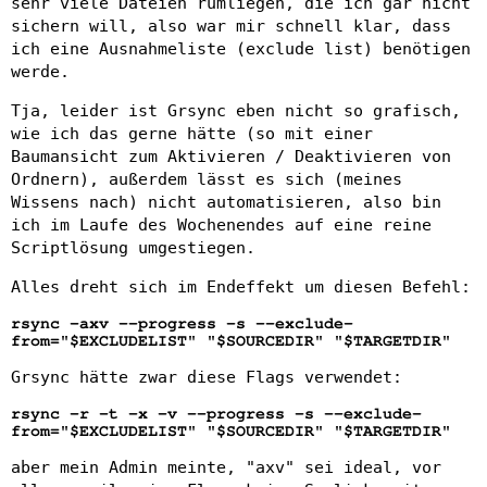
sehr viele Dateien rumliegen, die ich gar nicht
sichern will, also war mir schnell klar, dass
ich eine Ausnahmeliste (exclude list) benötigen
werde.
Tja, leider ist Grsync eben nicht so grafisch,
wie ich das gerne hätte (so mit einer
Baumansicht zum Aktivieren / Deaktivieren von
Ordnern), außerdem lässt es sich (meines
Wissens nach) nicht automatisieren, also bin
ich im Laufe des Wochenendes auf eine reine
Scriptlösung umgestiegen.
Alles dreht sich im Endeffekt um diesen Befehl:
rsync -axv --progress -s --exclude-
from="$EXCLUDELIST" "$SOURCEDIR" "$TARGETDIR"
Grsync hätte zwar diese Flags verwendet:
rsync -r -t -x -v --progress -s --exclude-
from="$EXCLUDELIST" "$SOURCEDIR" "$TARGETDIR"
aber mein Admin meinte, "axv" sei ideal, vor