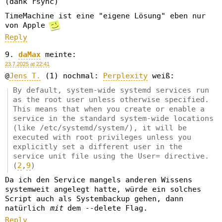
(dank rsync)
TimeMachine ist eine "eigene Lösung" eben nur
von Apple
Reply
daMax
meinte:
23.7.2025 at 22:41
@
Jens T.
(1) nochmal:
Perplexity
weiß:
By default, system-wide systemd services run
as the root user unless otherwise specified.
This means that when you create or enable a
service in the standard system-wide locations
(like /etc/systemd/system/), it will be
executed with root privileges unless you
explicitly set a different user in the
service unit file using the User= directive.
(
2
,
9
)
Da ich den Service mangels anderen Wissens
systemweit angelegt hatte, würde ein solches
Script auch als Systembackup gehen, dann
natürlich
mit
dem --delete Flag.
Reply