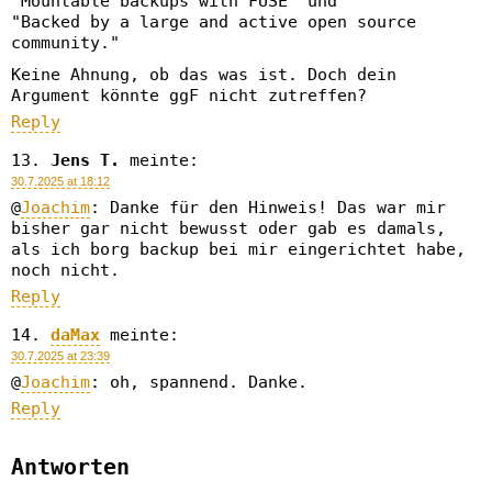
"Mountable backups with FUSE" und
"Backed by a large and active open source
community."
Keine Ahnung, ob das was ist. Doch dein
Argument könnte ggF nicht zutreffen?
Reply
Jens T.
meinte:
30.7.2025 at 18:12
@
Joachim
: Danke für den Hinweis! Das war mir
bisher gar nicht bewusst oder gab es damals,
als ich borg backup bei mir eingerichtet habe,
noch nicht.
Reply
daMax
meinte:
30.7.2025 at 23:39
@
Joachim
: oh, spannend. Danke.
Reply
Antworten