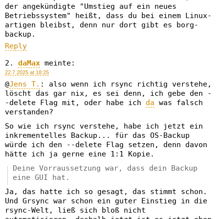
der angekündigte "Umstieg auf ein neues
Betriebssystem" heißt, dass du bei einem Linux-
artigen bleibst, denn nur dort gibt es borg-
backup.
Reply
daMax
meinte:
22.7.2025 at 18:25
@
Jens T.
: also wenn ich rsync richtig verstehe,
löscht das gar nix, es sei denn, ich gebe den -
-delete Flag mit, oder habe ich
da
was falsch
verstanden?
So wie ich rsync verstehe, habe ich jetzt ein
inkrementelles Backup... für das OS-Backup
würde ich den --delete Flag setzen, denn davon
hätte ich ja gerne eine 1:1 Kopie.
Deine Vorraussetzung war, dass dein Backup
eine GUI hat.
Ja, das hatte ich so gesagt, das stimmt schon.
Und Grsync war schon ein guter Einstieg in die
rsync-Welt, ließ sich bloß nicht