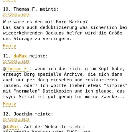
Thomas F.
meinte:
29.7.2025 at 10:16
Wie wäre es den mit Borg Backup?
Das kann auch dedublizierung was sicherlich bei
wiederkehrenden Backups helfen wird die Größe
des Storage zu verringern.
Reply
daMax
meinte:
29.7.2025 at 12:58
@
Thomas F.
: wenn ich das richtig im Kopf habe,
erzeugt Borg spezielle Archive, die sich dann
auch nur per Borg einsehen und restaurieren
lassen, oder? Ich wollte lieber etwas "simples"
mit "normalen" Dateikopien und ich glaube, das
rsync-Script ist gut genug für meine Zwecke...
Reply
Joachim
meinte:
30.7.2025 at 15:23
@
daMax
: Auf der Webseite steht: