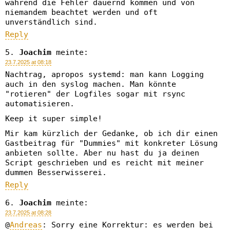
während die Fehler dauernd kommen und von
niemandem beachtet werden und oft
unverständlich sind.
Reply
Joachim
meinte:
23.7.2025 at 08:18
Nachtrag, apropos systemd: man kann Logging
auch in den syslog machen. Man könnte
"rotieren" der Logfiles sogar mit rsync
automatisieren.
Keep it super simple!
Mir kam kürzlich der Gedanke, ob ich dir einen
Gastbeitrag für "Dummies" mit konkreter Lösung
anbieten sollte. Aber nu hast du ja deinen
Script geschrieben und es reicht mit meiner
dummen Besserwisserei.
Reply
Joachim
meinte:
23.7.2025 at 08:28
@
Andreas
: Sorry eine Korrektur: es werden bei