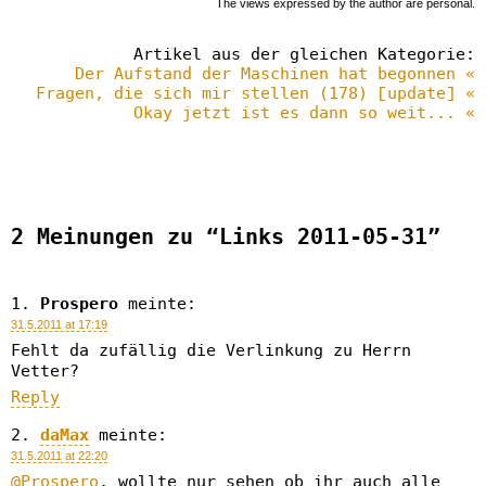
The views expressed by the author are personal.
Artikel aus der gleichen Kategorie:
Der Aufstand der Maschinen hat begonnen «
Fragen, die sich mir stellen (178) [update] «
Okay jetzt ist es dann so weit... «
2 Meinungen zu “Links 2011-05-31”
Prospero
meinte:
31.5.2011 at 17:19
Fehlt da zufällig die Verlinkung zu Herrn
Vetter?
Reply
daMax
meinte:
31.5.2011 at 22:20
@Prospero
, wollte nur sehen ob ihr auch alle