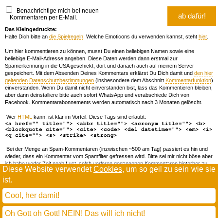
Benachrichtige mich bei neuen
Kommentaren per E-Mail.
Das Kleingedruckte:
Halte Dich bitte an
die Spielregeln
. Welche Emoticons du verwenden kannst, steht
hier
.
Um hier kommentieren zu können, musst Du einen beliebigen Namen sowie eine
beliebige E-Mail-Adresse angeben. Diese Daten werden dann erstmal zur
Spamerkennung in die USA geschickt, dort und danach auch auf meinem Server
gespeichert. Mit dem Absenden Deines Kommentars erklärst Du Dich damit und
den hier
geltenden Datenschutzbestimmungen
(insbesondere dem Abschnitt
Kommentarfunktion
)
einverstanden. Wenn Du damit nicht einverstanden bist, lass das Kommentieren bleiben,
aber dann deinstalliere bitte auch sofort WhatsApp und verabschiede Dich von
Facebook. Kommentarabonnements werden automatisch nach 3 Monaten gelöscht.
Wer
HTML
kann, ist klar im Vorteil. Diese Tags sind erlaubt:
<a href="" title=""> <abbr title=""> <acronym title=""> <b>
<blockquote cite=""> <cite> <code> <del datetime=""> <em> <i>
<q cite=""> <s> <strike> <strong>
Bei der Menge an Spam-Kommentaren (inzwischen ~500 am Tag) passiert es hin und
wieder, dass ein Kommentar vom Spamfilter gefressen wird. Bitte sei mir nicht böse aber
ich habe weder Zeit noch Lust, solch verloren gegangenen Kommentaren hinterher zu
Diese Website verwendet
Cookies
, um so geil zu sein wie sie
forschen. Wenn das öfters passiert, schreib' mir 'ne Mail damit ich dich whitelisten kann.
ist.
Willkommen in der Scrollwüste
todamax rennt auf
wordpress
Cool, her damit!
und schreibt in
dejavu mono book
(mit minimalen anpassungen in oberlängen und kerning)
Oh Gott oh Gott! NEIN! Das will ich nicht!
* daMax
entgendert nach Hermes Phettberg
.