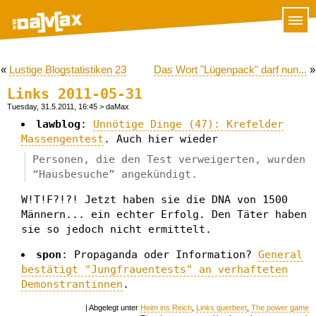
«
Lustige Blogstatistiken 23
Das Wort "Lügenpack" darf nun...
»
Links 2011-05-31
Tuesday, 31.5.2011, 16:45
> daMax
lawblog
:
Unnötige Dinge (47): Krefelder
Massengentest
. Auch hier wieder
Personen, die den Test verweigerten, wurden
“Hausbesuche” angekündigt.
W!T!F?!?! Jetzt haben sie die DNA von 1500
Männern... ein echter Erfolg. Den Täter haben
sie so jedoch nicht ermittelt.
spon
: Propaganda oder Information?
General
bestätigt "Jungfrauentests" an verhafteten
Demonstrantinnen
.
| Abgelegt unter
Heim ins Reich
,
Links querbeet
,
The power game