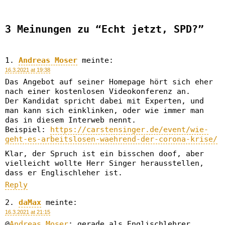
3 Meinungen zu “Echt jetzt, SPD?”
Andreas Moser
meinte:
16.3.2021 at 19:38
Das Angebot auf seiner Homepage hört sich eher
nach einer kostenlosen Videokonferenz an.
Der Kandidat spricht dabei mit Experten, und
man kann sich einklinken, oder wie immer man
das in diesem Interweb nennt.
Beispiel:
https://carstensinger.de/event/wie-
geht-es-arbeitslosen-waehrend-der-corona-krise/
Klar, der Spruch ist ein bisschen doof, aber
vielleicht wollte Herr Singer herausstellen,
dass er Englischleher ist.
Reply
daMax
meinte:
16.3.2021 at 21:15
@
Andreas Moser
: gerade als Englischlehrer