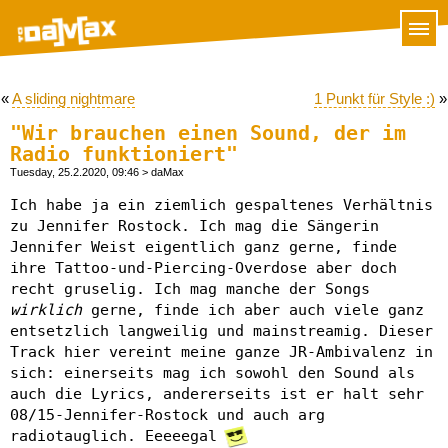
«
A sliding nightmare
1 Punkt für Style :)
»
"Wir brauchen einen Sound, der im
Radio funktioniert"
Tuesday, 25.2.2020, 09:46
> daMax
Ich habe ja ein ziemlich gespaltenes Verhältnis
zu Jennifer Rostock. Ich mag die Sängerin
Jennifer Weist eigentlich ganz gerne, finde
ihre Tattoo-und-Piercing-Overdose aber doch
recht gruselig. Ich mag manche der Songs
wirklich
gerne, finde ich aber auch viele ganz
entsetzlich langweilig und mainstreamig. Dieser
Track hier vereint meine ganze JR-Ambivalenz in
sich: einerseits mag ich sowohl den Sound als
auch die Lyrics, andererseits ist er halt sehr
08/15-Jennifer-Rostock und auch arg
radiotauglich. Eeeeegal