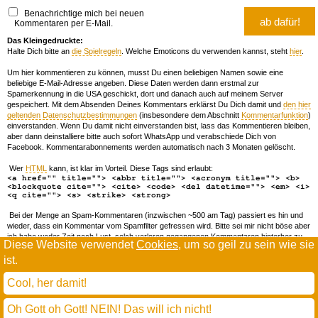
Benachrichtige mich bei neuen
Kommentaren per E-Mail.
Das Kleingedruckte:
Halte Dich bitte an
die Spielregeln
. Welche Emoticons du verwenden kannst, steht
hier
.
Um hier kommentieren zu können, musst Du einen beliebigen Namen sowie eine
beliebige E-Mail-Adresse angeben. Diese Daten werden dann erstmal zur
Spamerkennung in die USA geschickt, dort und danach auch auf meinem Server
gespeichert. Mit dem Absenden Deines Kommentars erklärst Du Dich damit und
den hier
geltenden Datenschutzbestimmungen
(insbesondere dem Abschnitt
Kommentarfunktion
)
einverstanden. Wenn Du damit nicht einverstanden bist, lass das Kommentieren bleiben,
aber dann deinstalliere bitte auch sofort WhatsApp und verabschiede Dich von
Facebook. Kommentarabonnements werden automatisch nach 3 Monaten gelöscht.
Wer
HTML
kann, ist klar im Vorteil. Diese Tags sind erlaubt:
<a href="" title=""> <abbr title=""> <acronym title=""> <b>
<blockquote cite=""> <cite> <code> <del datetime=""> <em> <i>
<q cite=""> <s> <strike> <strong>
Bei der Menge an Spam-Kommentaren (inzwischen ~500 am Tag) passiert es hin und
wieder, dass ein Kommentar vom Spamfilter gefressen wird. Bitte sei mir nicht böse aber
ich habe weder Zeit noch Lust, solch verloren gegangenen Kommentaren hinterher zu
Diese Website verwendet
Cookies
, um so geil zu sein wie sie
forschen. Wenn das öfters passiert, schreib' mir 'ne Mail damit ich dich whitelisten kann.
ist.
Willkommen in der Scrollwüste
todamax rennt auf
wordpress
Cool, her damit!
und schreibt in
dejavu mono book
(mit minimalen anpassungen in oberlängen und kerning)
Oh Gott oh Gott! NEIN! Das will ich nicht!
* daMax
entgendert nach Hermes Phettberg
.