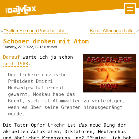
«
"Sollen Sie doch Porsche fahr...
Beruf: Alleinunterhalter
»
Schöner drohen mit Atom
Tuesday, 27.9.2022, 12:12
> daMax
Darauf
warte ich ja schon
seit 1983
:
Der frühere russische
Präsident Dmitri
Medwedjew hat erneut
gewarnt, Moskau habe das
Recht, sich mit Atomwaffen zu verteidigen,
wenn es über seine Grenzen hinausgedrängt
werde.
Die Täter-Opfer-Umkehr ist
das
neue Ding der
aktuellen Autokraten, Diktatoren, Neofaschos
und ähnlichem Kroppzeugs, ne? "Mimimi, ich hab