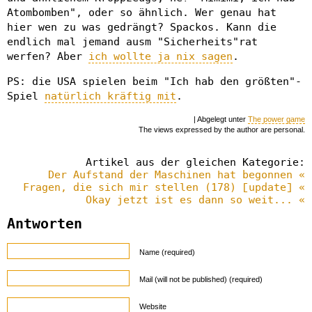
Atombomben", oder so ähnlich. Wer genau hat
hier wen zu was gedrängt? Spackos. Kann die
endlich mal jemand ausm "Sicherheits"rat
werfen? Aber
ich wollte ja nix sagen
.
PS: die USA spielen beim "Ich hab den größten"-
Spiel
natürlich kräftig mit
.
| Abgelegt unter
The power game
The views expressed by the author are personal.
Artikel aus der gleichen Kategorie:
Der Aufstand der Maschinen hat begonnen «
Fragen, die sich mir stellen (178) [update] «
Okay jetzt ist es dann so weit... «
Antworten
Name (required)
Mail (will not be published) (required)
Website