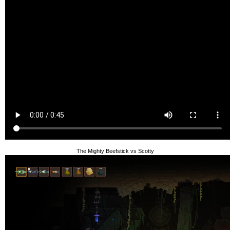
The Mighty Beefstick vs Scotty