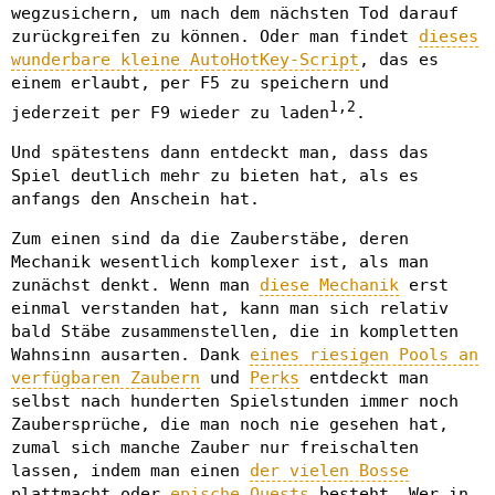
wegzusichern, um nach dem nächsten Tod darauf
zurückgreifen zu können. Oder man findet
dieses
wunderbare kleine AutoHotKey-Script
, das es
einem erlaubt, per F5 zu speichern und
1,2
jederzeit per F9 wieder zu laden
.
Und spätestens dann entdeckt man, dass das
Spiel deutlich mehr zu bieten hat, als es
anfangs den Anschein hat.
Zum einen sind da die Zauberstäbe, deren
Mechanik wesentlich komplexer ist, als man
zunächst denkt. Wenn man
diese Mechanik
erst
einmal verstanden hat, kann man sich relativ
bald Stäbe zusammenstellen, die in kompletten
Wahnsinn ausarten. Dank
eines riesigen Pools an
verfügbaren Zaubern
und
Perks
entdeckt man
selbst nach hunderten Spielstunden immer noch
Zaubersprüche, die man noch nie gesehen hat,
zumal sich manche Zauber nur freischalten
lassen, indem man einen
der vielen Bosse
plattmacht oder
epische Quests
besteht. Wer in