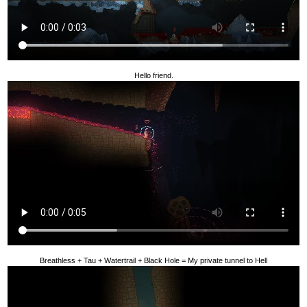
Hello friend.
Breathless + Tau + Watertrail + Black Hole = My private tunnel to Hell