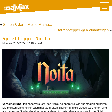
«
Simon & Jan - Meine Mama...
Gitarrenprepper @ Kleinanzeigen
»
Spieltipp: Noita
Monday, 23.5.2022, 07:18
> daMax
Vorbemerkung
: Ich habe versucht, den Artikel so spoilerfrei wie nur möglich zu halten.
Die meisten Links führen allerdings zu großen Spoilern und die Videos ganz unten sind
auch massive Spoiler der einen oder anderen Art. Wer also ahnungslos in das Spiel