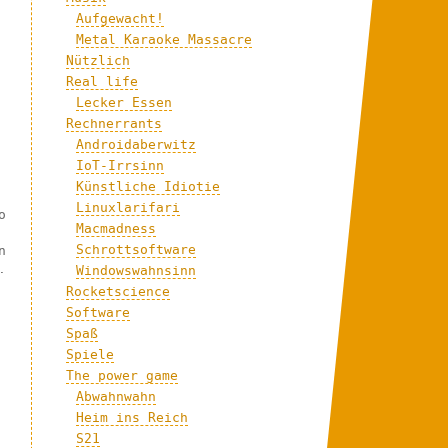
Aufgewacht!
Metal Karaoke Massacre
Nützlich
Real life
Lecker Essen
Rechnerrants
Androidaberwitz
IoT-Irrsinn
Künstliche Idiotie
Linuxlarifari
o
Macmadness
Schrottsoftware
n
.
Windowswahnsinn
Rocketscience
Software
Spaß
Spiele
The power game
Abwahnwahn
Heim ins Reich
S21