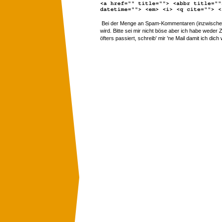
<a href="" title=""> <abbr title=""
datetime=""> <em> <i> <q cite=""> <
Bei der Menge an Spam-Kommentaren (inzwischen 
wird. Bitte sei mir nicht böse aber ich habe wede
öfters passiert, schreib' mir 'ne Mail damit ich dich 