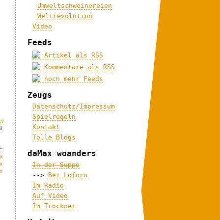
Umweltschweinereien
Weltrevolution
Video
Feeds
Artikel als RSS
Kommentare als RSS
noch mehr Feeds
Zeugs
Datenschutz/Impressum
Spielregeln
et
Kontakt
l.
Tolle Blogs
:
daMax woanders
«
«
In der Suppe
«
-->
Bei Loforo
Im Radio
Auf Video
Im Trockner