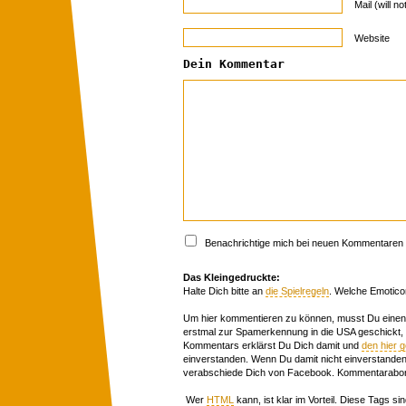
Mail (will n
Website
Dein Kommentar
Benachrichtige mich bei neuen Kommentaren p
Das Kleingedruckte:
Halte Dich bitte an
die Spielregeln
. Welche Emotico
Um hier kommentieren zu können, musst Du einen 
erstmal zur Spamerkennung in die USA geschickt,
Kommentars erklärst Du Dich damit und
den hier 
einverstanden. Wenn Du damit nicht einverstanden 
verabschiede Dich von Facebook. Kommentarabon
Wer
HTML
kann, ist klar im Vorteil. Diese Tags sin