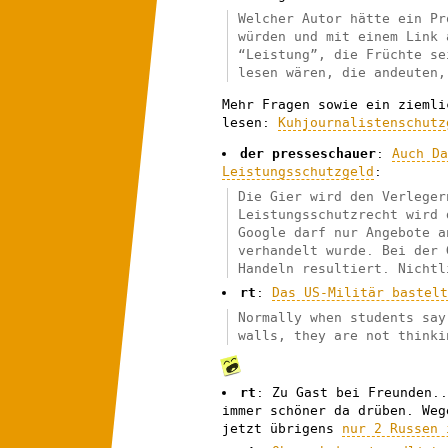
Welcher Autor hätte ein Pr
würden und mit einem Link 
“Leistung”, die Früchte se
lesen wären, die andeuten,
Mehr Fragen sowie ein ziemli
lesen:
Kuhjournalistenschutz
der presseschauer
:
Auch D
Leistungsschutzgeld
:
Die Gier wird den Verleger
Leistungsschutzrecht wird 
Google darf nur Angebote a
verhandelt wurde. Bei der 
Handeln resultiert. Nichtl
rt
:
Das US-Militär bastel
Normally when students say
walls, they are not thinki
rt
: Zu Gast bei Freunden.
immer schöner da drüben. Weg
jetzt übrigens
nur 2 Russen 