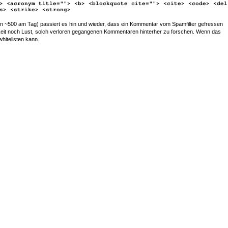
> <acronym title=""> <b> <blockquote cite=""> <cite> <code> <del
s> <strike> <strong>
~500 am Tag) passiert es hin und wieder, dass ein Kommentar vom Spamfilter gefressen
r Zeit noch Lust, solch verloren gegangenen Kommentaren hinterher zu forschen. Wenn das
whitelisten kann.