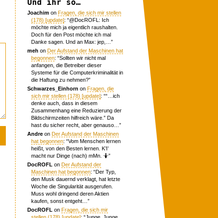
Und ihr so…
Joachim
on
Fragen, die sich mir stellen
(178) [update]
: “
@DocROFL: Ich
möchte mich ja eigentlich raushalten.
Doch für den Post möchte ich mal
Danke sagen. Und an Max: jep,…
”
meh
on
Der Aufstand der Maschinen hat
begonnen
: “
Sollten wir nicht mal
anfangen, die Betreiber dieser
Systeme für die Computerkriminalität in
die Haftung zu nehmen?
”
Schwarzes_Einhorn
on
Fragen, die
sich mir stellen (178) [update]
: “
“…ich
denke auch, dass in diesem
Zusammenhang eine Reduzierung der
Bildschirmzeiten hilfreich wäre.” Da
hast du sicher recht, aber genauso…
”
Andre
on
Der Aufstand der Maschinen
hat begonnen
: “
Vom Menschen lernen
heißt, von den Besten lernen. K’I’
macht nur Dinge (nach) mMn. 🤷
”
DocROFL
on
Der Aufstand der
Maschinen hat begonnen
: “
Der Typ,
den Musk dauernd verklagt, hat letzte
Woche die Singularität ausgerufen.
Muss wohl dringend deren Aktien
kaufen, sonst entgeht…
”
DocROFL
on
Fragen, die sich mir
stellen (178) [update]
: “
Junge, Junge.