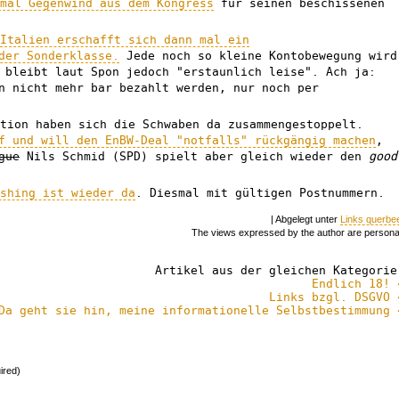
 mal Gegenwind aus dem Kongress
für seinen beschissenen
.
Italien erschafft sich dann mal ein
der Sonderklasse.
Jede noch so kleine Kontobewegung wird
 bleibt laut Spon jedoch "erstaunlich leise". Ach ja:
n nicht mehr bar bezahlt werden, nur noch per
ition haben sich die Schwaben da zusammengestoppelt.
f und will den EnBW-Deal "notfalls" rückgängig machen
,
gue
Nils Schmid (SPD) spielt aber gleich wieder den
good
ishing ist wieder da
. Diesmal mit gültigen Postnummern.
| Abgelegt unter
Links querbe
The views expressed by the author are persona
Artikel aus der gleichen Kategorie
Endlich 18! 
Links bzgl. DSGVO 
Da geht sie hin, meine informationelle Selbstbestimmung 
ired)