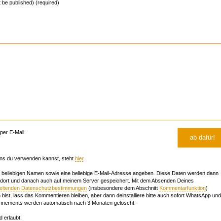
ot be published) (required)
er E-Mail.
ns du verwenden kannst, steht
hier
.
beliebigen Namen sowie eine beliebige E-Mail-Adresse angeben. Diese Daten werden dann
 dort und danach auch auf meinem Server gespeichert. Mit dem Absenden Deines
geltenden Datenschutzbestimmungen
(insbesondere dem Abschnitt
Kommentarfunktion
)
bist, lass das Kommentieren bleiben, aber dann deinstalliere bitte auch sofort WhatsApp und
nements werden automatisch nach 3 Monaten gelöscht.
d erlaubt: