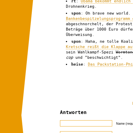
rt
:
Obama bekommt endlich
Drohnenkrieg.
spon
: Oh brave new world
Bankenbespitzelungsprogramm 
abgeschnorchelt, der Protest
Beträge über 1000 Euro dürfe
Überweisung.
spon
: Haha, ne tolle Koal
Kretsche reißt die Klappe au
sein Wahlkampf-Spezi
Wormton
cop
und "beschwichtigt".
heise
:
Das Packstation-Ph
Antworten
Name (requ