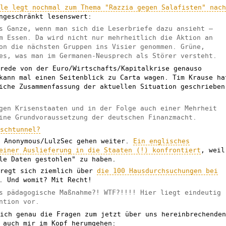
fle legt nochmal zum Thema "Razzia gegen Salafisten" nac
ngeschränkt lesenswert:
s Ganze, wenn man sich die Leserbriefe dazu ansieht –
m Essen. Da wird nicht nur mehrheitlich die Aktion an
on die nächsten Gruppen ins Visier genommen. Grüne,
es, was man im Germanen-Neusprech als Störer versteht.
erede von der Euro/Wirtschafts/Kapitalkrise genauso
kann mal einen Seitenblick zu Carta wagen. Tim Krause ha
iche Zusammenfassung der aktuellen Situation geschrieben
gen Krisenstaaten und in der Folge auch einer Mehrheit
ine Grundvoraussetzung der deutschen Finanzmacht.
ischtunnel?
n Anonymous/LulzSec gehen weiter.
Ein englisches
einer Auslieferung in die Staaten (!) konfrontiert
, weil
le Daten gestohlen" zu haben.
 regt sich ziemlich über
die 100 Hausdurchsuchungen bei
 Und womit? Mit Recht!
s pädagogische Maßnahme?! WTF?!!!! Hier liegt eindeutig
ntion vor.
sich genau die Fragen zum jetzt über uns hereinbrechende
 auch mir im Kopf herumgehen: