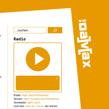
»
Radio
n
Radio:
https://laut.fm/todamax
Stream:
https://stream.laut.fm/todamax
Sendeplan:
gibt's auch
Und eine
Liste der Tracks
der letzten