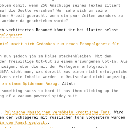
oblem damit, wenn 250 Anschläge seines Textes zitiert
auf die Quelle versehen? Wer sähe sich um seine
iner Arbeit gebracht, wenn ein paar Zeilen woanders zu
 worüber da geschrieben wurde?
ch verbittertes Resumeé könnt ihr bei flatter selbst
geldgesetz
.
aniel macht sich Gedanken zum neuen Monopolgesetz für
n nun jedoch jäh im Halse steckenbleiben. Mit dem
der freiwillige Opt-Out zu einem erzwungenen Opt-In. Als
nzeigen, über die mit den Verlegern erfolgreich
GEMA sieht man, was derzeit aus einem nicht erfolgreiche
izensierte Inhalte werden in Deutschland nicht angezeigt
t an einem Spiderman-Anzug
. Zitat:
 something sucks so hard it has them climbing up the
ng of a vacuum-powered spidey-suit.
..
Polnische Nassbirnen vermöbeln kroatische Fans
. Wird
en der Schlägerei mit russischen Fans vorgestern wurden
in den Knast gesteckt
.