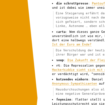
die schrottpresse
:
Pantou
und ist dabei wie immer unei
Eine Steigerung erfährt da
vorzugsweise nicht nach de
sich gefeiert, sondern sch
Linke, Autonome … eben all
carta
: Wem dieses ganze G
unverständlich ist wie mir, 
dort eine halbwegs verständl
Ist der Euro am Ende?
Die Verschuldung der heuti
ihrer Bürger war und ist e
soup
:
Die Zukunft der Fle
rt
: Die Repressalien gege
Hackerkiddie sieht sich mit 
er verdächtigt wird, "sensib
kotzendes einhorn
: Daniel
Anonymous-Sympathisanten
auf.
Hausdurchsuchungen also al
eine negative Generalpräve
feynsinn
: flatter stellt 
Leistungsschutzrecht wie sie