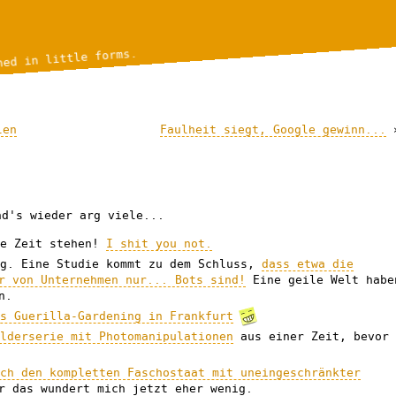
hed in little forms.
len
Faulheit siegt, Google gewinn...
nd's wieder arg viele...
ie Zeit stehen!
I shit you not.
eg. Eine Studie kommt zu dem Schluss,
dass etwa die
r von Unternehmen nur... Bots sind!
Eine geile Welt habe
n.
es Guerilla-Gardening in Frankfurt
ilderserie mit Photomanipulationen
aus einer Zeit, bevor
ich den kompletten Faschostaat mit uneingeschränkter
r das wundert mich jetzt eher wenig.