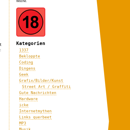
Woche.
h
Kategorien
t
:
1337
Bekloppte
Coding
Dingens
Geek
Grafix/Bilder/Kunst
Street Art / Graffiti
Gute Nachrichten
Hardware
icke
Internetmythen
Links querbeet
n
MP3
Musik