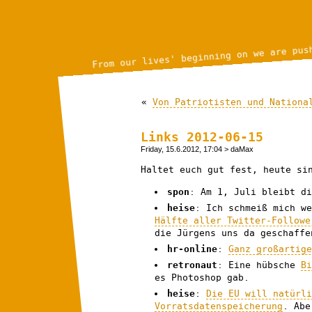
From our lives' beginning on we are pus
«
Von Patriotisten und Nationa
Links 2012-06-15
Friday, 15.6.2012, 17:04
> daMax
Haltet euch gut fest, heute si
spon
: Am 1, Juli bleibt d
heise
: Ich schmeiß mich w
Hälfte aller Twitter-Followe
die Jürgens uns da geschaffe
hr-online
:
Ganz großartig
retronaut
: Eine hübsche
B
es Photoshop gab.
heise
:
Die EU will natürl
Vorratsdatenspeicherung
. Abe