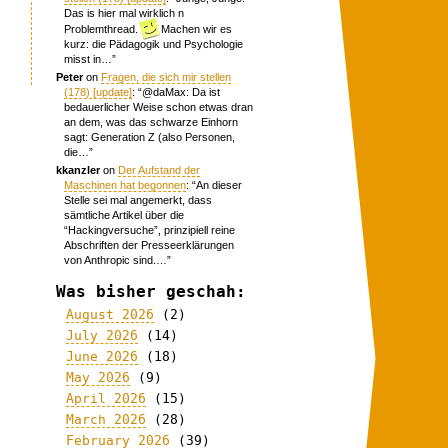
Das is hier mal wirklich n
Problemthread.
Machen wir es
kurz: die Pädagogik und Psychologie
misst in…
”
Peter
on
Fragen, die sich mir stellen
(178) [update]
: “
@daMax: Da ist
bedauerlicher Weise schon etwas dran
an dem, was das schwarze Einhorn
sagt: Generation Z (also Personen,
die…
”
kkanzler
on
Der Aufstand der
Maschinen hat begonnen
: “
An dieser
Stelle sei mal angemerkt, dass
sämtliche Artikel über die
“Hackingversuche”, prinzipiell reine
Abschriften der Presseerklärungen
von Anthropic sind.…
”
Was bisher geschah:
August 2026
(2)
July 2026
(14)
June 2026
(18)
May 2026
(9)
April 2026
(15)
March 2026
(28)
February 2026
(39)