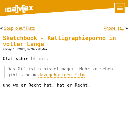
«
Soup.io auf Flattr
iPhone ist...
»
Sketchbook - Kalligraphieporno in
voller Länge
Friday, 1.3.2013, 07:34
> daMax
Olaf schreibt mir:
Das Gif ist n bissel mager. Mehr zu sehen
gibt´s beim
dazugehörigen Film
.
und wo er Recht hat, hat er Recht.