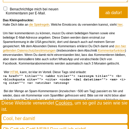
Benachrichtige mich bei neuen
Kommentaren per E-Mail.
Das Kleingedruckte:
Halte Dich bitte an
die Spielregeln
. Welche Emoticons du verwenden kannst, steht
hier
.
Um hier kommentieren zu können, musst Du einen beliebigen Namen sowie eine
beliebige E-Mail-Adresse angeben. Diese Daten werden dann erstmal zur
Spamerkennung in die USA geschickt, dort und danach auch auf meinem Server
gespeichert. Mit dem Absenden Deines Kommentars erklärst Du Dich damit und
den hier
geltenden Datenschutzbestimmungen
(insbesondere dem Abschnitt
Kommentarfunktion
)
einverstanden. Wenn Du damit nicht einverstanden bist, lass das Kommentieren bleiben,
aber dann deinstalliere bitte auch sofort WhatsApp und verabschiede Dich von
Facebook. Kommentarabonnements werden automatisch nach 3 Monaten gelöscht.
Wer
HTML
kann, ist klar im Vorteil. Diese Tags sind erlaubt:
<a href="" title=""> <abbr title=""> <acronym title=""> <b>
<blockquote cite=""> <cite> <code> <del datetime=""> <em> <i>
<q cite=""> <s> <strike> <strong>
Bei der Menge an Spam-Kommentaren (inzwischen ~500 am Tag) passiert es hin und
wieder, dass ein Kommentar vom Spamfilter gefressen wird. Bitte sei mir nicht böse aber
ich habe weder Zeit noch Lust, solch verloren gegangenen Kommentaren hinterher zu
Diese Website verwendet
Cookies
, um so geil zu sein wie sie
forschen. Wenn das öfters passiert, schreib' mir 'ne Mail damit ich dich whitelisten kann.
ist.
Willkommen in der Scrollwüste
todamax rennt auf
wordpress
Cool, her damit!
und schreibt in
dejavu mono book
(mit minimalen anpassungen in oberlängen und kerning)