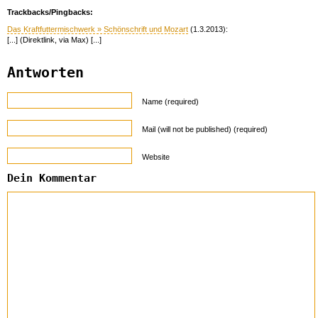
Trackbacks/Pingbacks:
Das Kraftfuttermischwerk » Schönschrift und Mozart
(1.3.2013):
[...] (Direktlink, via Max) [...]
Antworten
Name (required)
Mail (will not be published) (required)
Website
Dein Kommentar