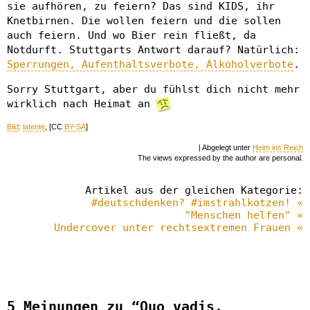
sie aufhören, zu feiern? Das sind KIDS, ihr
Knetbirnen. Die wollen feiern und die sollen
auch feiern. Und wo Bier rein fließt, da
Notdurft. Stuttgarts Antwort darauf? Natürlich:
Sperrungen, Aufenthaltsverbote, Alkoholverbote
.
Sorry Stuttgart, aber du fühlst dich nicht mehr
wirklich nach Heimat an
Bild
:
latente
, [CC
BY-SA
]
| Abgelegt unter
Heim ins Reich
The views expressed by the author are personal.
Artikel aus der gleichen Kategorie:
#deutschdenken? #imstrahlkotzen! «
"Menschen helfen" «
Undercover unter rechtsextremen Frauen «
5 Meinungen zu “Quo vadis,