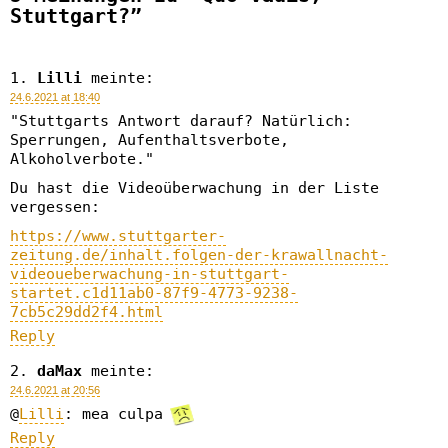
Stuttgart?”
Lilli
meinte:
24.6.2021 at 18:40
"Stuttgarts Antwort darauf? Natürlich:
Sperrungen, Aufenthaltsverbote,
Alkoholverbote."
Du hast die Videoüberwachung in der Liste
vergessen:
https://www.stuttgarter-
zeitung.de/inhalt.folgen-der-krawallnacht-
videoueberwachung-in-stuttgart-
startet.c1d11ab0-87f9-4773-9238-
7cb5c29dd2f4.html
Reply
daMax
meinte:
24.6.2021 at 20:56
@
Lilli
: mea culpa
Reply