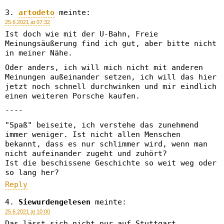
artodeto
meinte:
25.6.2021 at 07:32
Ist doch wie mit der U-Bahn, Freie
Meinungsäußerung find ich gut, aber bitte nicht
in meiner Nähe.
Oder anders, ich will mich nicht mit anderen
Meinungen außeinander setzen, ich will das hier
jetzt noch schnell durchwinken und mir eindlich
einen weiteren Porsche kaufen.
----
"Spaß" beiseite, ich verstehe das zunehmend
immer weniger. Ist nicht allen Menschen
bekannt, dass es nur schlimmer wird, wenn man
nicht aufeinander zugeht und zuhört?
Ist die beschissene Geschichte so weit weg oder
so lang her?
Reply
Siewurdengelesen
meinte:
25.6.2021 at 10:00
Das lässt sich nicht nur auf Stuttgart