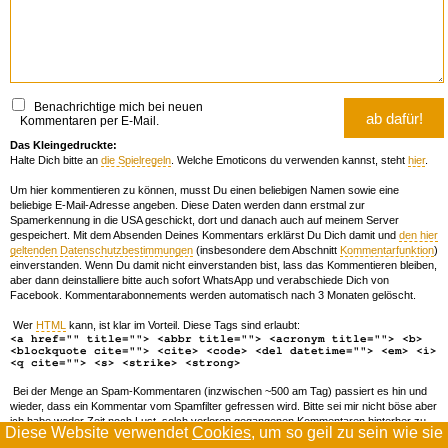
Benachrichtige mich bei neuen
Kommentaren per E-Mail.
Das Kleingedruckte:
Halte Dich bitte an
die Spielregeln
. Welche Emoticons du verwenden kannst, steht
hier
.
Um hier kommentieren zu können, musst Du einen beliebigen Namen sowie eine
beliebige E-Mail-Adresse angeben. Diese Daten werden dann erstmal zur
Spamerkennung in die USA geschickt, dort und danach auch auf meinem Server
gespeichert. Mit dem Absenden Deines Kommentars erklärst Du Dich damit und
den hier
geltenden Datenschutzbestimmungen
(insbesondere dem Abschnitt
Kommentarfunktion
)
einverstanden. Wenn Du damit nicht einverstanden bist, lass das Kommentieren bleiben,
aber dann deinstalliere bitte auch sofort WhatsApp und verabschiede Dich von
Facebook. Kommentarabonnements werden automatisch nach 3 Monaten gelöscht.
Wer
HTML
kann, ist klar im Vorteil. Diese Tags sind erlaubt:
<a href="" title=""> <abbr title=""> <acronym title=""> <b>
<blockquote cite=""> <cite> <code> <del datetime=""> <em> <i>
<q cite=""> <s> <strike> <strong>
Bei der Menge an Spam-Kommentaren (inzwischen ~500 am Tag) passiert es hin und
wieder, dass ein Kommentar vom Spamfilter gefressen wird. Bitte sei mir nicht böse aber
ich habe weder Zeit noch Lust, solch verloren gegangenen Kommentaren hinterher zu
Diese Website verwendet
Cookies
, um so geil zu sein wie sie
forschen. Wenn das öfters passiert, schreib' mir 'ne Mail damit ich dich whitelisten kann.