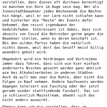
vorstellen, dass dieses oft durchaus berechtigt
so manchem ein Dorn im Auge sein mag. Wer als
Innenstadtbewohner jedes Wochenende die Nächte
hin hängt, weil er vor Lärm nicht schlafen kann
und hinterher die "Reste" der Events dafür
bekommt, dem reisst irgendwann der
Geduldsfaden. Interessant ist dabei, dass sich
abseits von Covid die Betreiber gerne gegen die
Bewohner stellen, wenn es deren Geschäft ist.
Bei den wilden Partys haben die natürlich
nichts davon, weil dort das Gesöff meist billig
woanders geholt wird.
Umgekehrt wird ein Verdrängen und Vertreiben
immer dazu führen, dass sich wie hier einfach
andernorts Nischen gesucht werden ganz ähnlich
wie bei Alkoholverboten in anderen Städten.
Auch da will man zwar die Kohle, aber nicht die
Folgen in Kauf nehmen. Andere Saufevents werden
dagegen toleriert wie Fasching oder der jetzt
gerade wieder stattfindende Fussball. Das ist
ja schliesslich Mainstream, obwohl sich das
nicht anders auswirkt.
Ebenso kann ich mir vorstellen, dass im