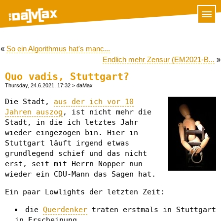
«
So ein Algorithmus hat's manc...
Endlich mehr Zensur (EM2021-B...
»
Quo vadis, Stuttgart?
Thursday, 24.6.2021, 17:32
> daMax
Die Stadt,
aus der ich vor 10
Jahren auszog
, ist nicht mehr die
Stadt, in die ich letztes Jahr
wieder eingezogen bin. Hier in
Stuttgart läuft irgend etwas
grundlegend schief und das nicht
erst, seit mit Herrn Nopper nun
wieder ein CDU-Mann das Sagen hat.
Ein paar Lowlights der letzten Zeit:
die
Querdenker
traten erstmals in Stuttgart
in Erscheinung