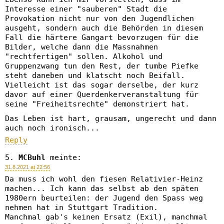
Interesse einer "sauberen" Stadt die
Provokation nicht nur von den Jugendlichen
ausgeht, sondern auch die Behörden in diesem
Fall die härtere Gangart bevorzugen für die
Bilder, welche dann die Massnahmen
"rechtfertigen" sollen. Alkohol und
Gruppenzwang tun den Rest, der tumbe Piefke
steht daneben und klatscht noch Beifall.
Vielleicht ist das sogar derselbe, der kurz
davor auf einer Querdenkerveranstaltung für
seine "Freiheitsrechte" demonstriert hat.
Das Leben ist hart, grausam, ungerecht und dann
auch noch ironisch...
Reply
MCBuhl
meinte:
31.8.2021 at 22:56
Da muss ich wohl den fiesen Relativier-Heinz
machen... Ich kann das selbst ab den späten
1980ern beurteilen: der Jugend den Spass weg
nehmen hat in Stuttgart Tradition.
Manchmal gab's keinen Ersatz (Exil), manchmal