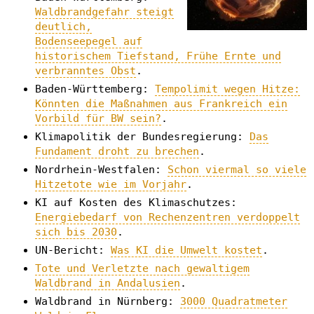
Waldbrandgefahr steigt
deutlich,
Bodenseepegel auf
historischem Tiefstand, Frühe Ernte und
verbranntes Obst
.
Baden-Württemberg:
Tempolimit wegen Hitze:
Könnten die Maßnahmen aus Frankreich ein
Vorbild für BW sein?
.
Klimapolitik der Bundesregierung:
Das
Fundament droht zu brechen
.
Nordrhein-Westfalen:
Schon viermal so viele
Hitzetote wie im Vorjahr
.
KI auf Kosten des Klimaschutzes:
Energiebedarf von Rechenzentren verdoppelt
sich bis 2030
.
UN-Bericht:
Was KI die Umwelt kostet
.
Tote und Verletzte nach gewaltigem
Waldbrand in Andalusien
.
Waldbrand in Nürnberg:
3000 Quadratmeter