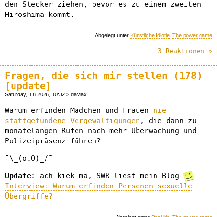
den Stecker ziehen, bevor es zu einem zweiten
Hiroshima kommt.
Abgelegt unter
Künstliche Idiotie
,
The power game
3 Reaktionen »
Fragen, die sich mir stellen (178)
[update]
Saturday, 1.8.2026, 10:32 > daMax
Warum erfinden Mädchen und Frauen
nie
stattgefundene Vergewaltigungen
, die dann zu
monatelangen Rufen nach mehr Überwachung und
Polizeipräsenz führen?
¯\_(o.O)_/¯
Update
: ach kiek ma, SWR liest mein Blog
Interview: Warum erfinden Personen sexuelle
Übergriffe?