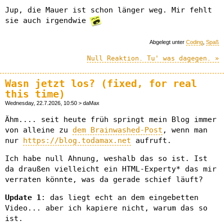
Jup, die Mauer ist schon länger weg. Mir fehlt
sie auch irgendwie
Abgelegt unter
Coding
,
Spaß
Null Reaktion. Tu' was dagegen. »
Wasn jetzt los? (fixed, for real
this time)
Wednesday, 22.7.2026, 10:50 > daMax
Ähm.... seit heute früh springt mein Blog immer
von alleine zu
dem Brainwashed-Post
, wenn man
nur
https://blog.todamax.net
aufruft.
Ich habe null Ahnung, weshalb das so ist. Ist
da draußen vielleicht ein HTML-Experty* das mir
verraten könnte, was da gerade schief läuft?
Update 1
: das liegt echt an dem eingebetten
Video... aber ich kapiere nicht, warum das so
ist.