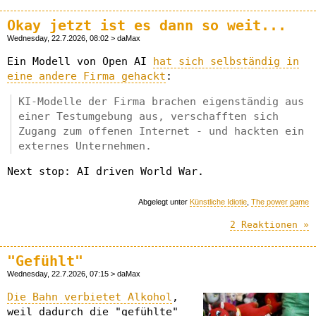
Okay jetzt ist es dann so weit...
Wednesday, 22.7.2026, 08:02 > daMax
Ein Modell von Open AI
hat sich selbständig in
eine andere Firma gehackt
:
KI-Modelle der Firma brachen eigenständig aus
einer Testumgebung aus, verschafften sich
Zugang zum offenen Internet - und hackten ein
externes Unternehmen.
Next stop: AI driven World War.
Abgelegt unter
Künstliche Idiotie
,
The power game
2 Reaktionen »
"Gefühlt"
Wednesday, 22.7.2026, 07:15 > daMax
Die Bahn verbietet Alkohol
,
weil dadurch die "gefühlte"