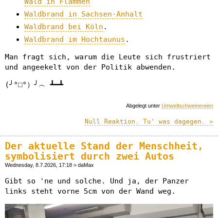
Wald in Flammen
Waldbrand in Sachsen-Anhalt
Waldbrand bei Köln
.
Waldbrand im Hochtaunus
.
Man fragt sich, warum die Leute sich frustriert
und angeekelt von der Politik abwenden.
(╯°□°）╯︵ ┻━┻
Abgelegt unter
Umweltschweinereien
Null Reaktion. Tu' was dagegen. »
Der aktuelle Stand der Menschheit,
symbolisiert durch zwei Autos
Wednesday, 8.7.2026, 17:18 > daMax
Gibt so 'ne und solche. Und ja, der Panzer
links steht vorne 5cm von der Wand weg.