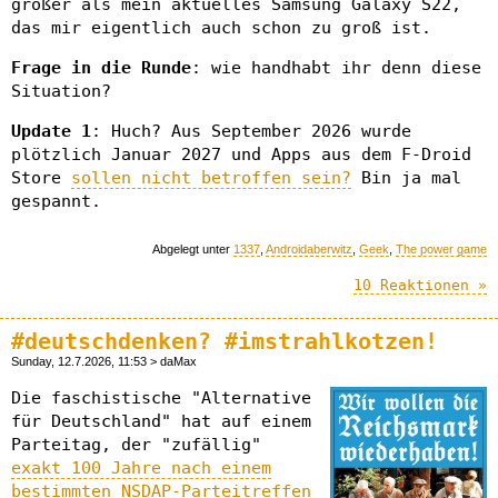
größer als mein aktuelles Samsung Galaxy S22,
das mir eigentlich auch schon zu groß ist.
Frage in die Runde
: wie handhabt ihr denn diese
Situation?
Update 1
: Huch? Aus September 2026 wurde
plötzlich Januar 2027 und Apps aus dem F-Droid
Store
sollen nicht betroffen sein?
Bin ja mal
gespannt.
Abgelegt unter
1337
,
Androidaberwitz
,
Geek
,
The power game
10 Reaktionen »
#deutschdenken? #imstrahlkotzen!
Sunday, 12.7.2026, 11:53 > daMax
Die faschistische "Alternative
für Deutschland" hat auf einem
Parteitag, der "zufällig"
exakt 100 Jahre nach einem
bestimmten NSDAP-Parteitreffen