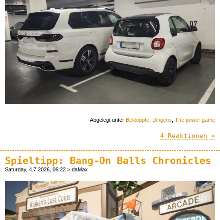
Abgelegt unter
Bekloppte
,
Dingens
,
The power game
4 Reaktionen »
Spieltipp: Bang-On Balls Chronicles
Saturday, 4.7.2026, 06:22 > daMax