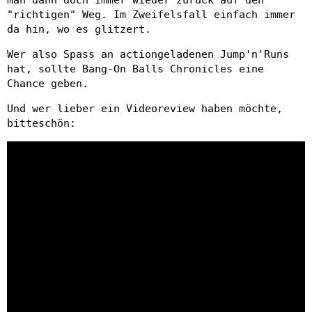
man dann doch immer wieder zurück auf den
"richtigen" Weg. Im Zweifelsfall einfach immer
da hin, wo es glitzert.
Wer also Spass an actiongeladenen Jump'n'Runs
hat, sollte Bang-On Balls Chronicles eine
Chance geben.
Und wer lieber ein Videoreview haben möchte,
bitteschön: