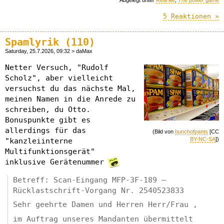
Abgelegt unter
Real life
,
The power game
5 Reaktionen »
Spamlyrik (110)
Saturday, 25.7.2026, 09:32 > daMax
Netter Versuch, "Rudolf
Scholz", aber vielleicht
versuchst du das nächste Mal,
meinen Namen in die Anrede zu
schreiben, du Otto.
Bonuspunkte gibt es
allerdings für das
(Bild von
bunchofpants
[CC
BY-NC-SA
])
"kanzleiinterne
Multifunktionsgerät"
inklusive Gerätenummer
Betreff: Scan-Eingang MFP-3F-189 –
Rücklastschrift-Vorgang Nr. 2540523833
Sehr geehrte Damen und Herren Herr/Frau ,
im Auftrag unseres Mandanten übermittelt