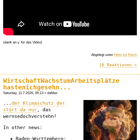
(dank an y. für das Video)
Abgelegt unter
Heim ins Reich
16 Reaktionen »
WirtschaftWachstumArbeitsplätze
hastenichgesehn...
Saturday, 11.7.2026, 09:13 > daMax
...
der Klimaschutz der
stört da nur
, das
wernsedochverstehn!
In other news:
Baden-Württemberg: