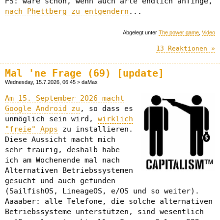
PS: wäre schön, wenn auch arte endlich anfinge,
nach Phettberg zu entgendern
...
Abgelegt unter
The power game
,
Video
13 Reaktionen »
Mal 'ne Frage (69) [update]
Wednesday, 15.7.2026, 06:45 > daMax
Am 15. September 2026 macht
Google Android zu
, so dass es
unmöglich sein wird,
wirklich
"freie" Apps
zu installieren.
Diese Aussicht macht mich
sehr traurig, deshalb habe
ich am Wochenende mal nach
Alternativen Betriebssystemen
gesucht und auch gefunden
(SailfishOS, LineageOS, e/OS und so weiter).
Aaaaber: alle Telefone, die solche alternativen
Betriebssysteme unterstützen, sind wesentlich