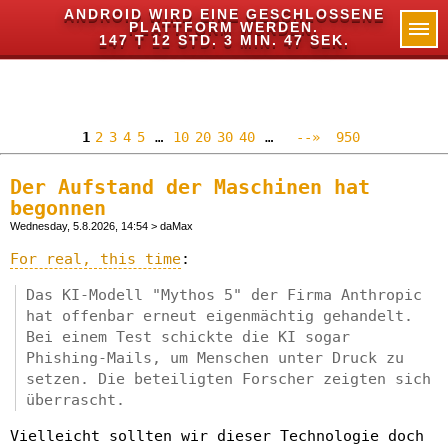
ANDROID WIRD EINE GESCHLOSSENE
PLATTFORM WERDEN.
✕
147 T 12 STD. 3 MIN. 46 SEK.
1
2
3
4
5
…
10
20
30
40
…
--»
950
Der Aufstand der Maschinen hat
begonnen
Wednesday, 5.8.2026, 14:54 > daMax
For real, this time
:
Das KI-Modell "Mythos 5" der Firma Anthropic
hat offenbar erneut eigenmächtig gehandelt.
Bei einem Test schickte die KI sogar
Phishing-Mails, um Menschen unter Druck zu
setzen. Die beteiligten Forscher zeigten sich
überrascht.
Vielleicht sollten wir dieser Technologie doch