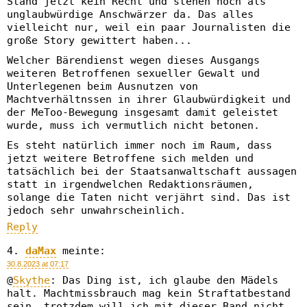
Stand jetzt kein Recht und stehen noch als
unglaubwürdige Anschwärzer da. Das alles
vielleicht nur, weil ein paar Journalisten die
große Story gewittert haben...
Welcher Bärendienst wegen dieses Ausgangs
weiteren Betroffenen sexueller Gewalt und
Unterlegenen beim Ausnutzen von
Machtverhältnssen in ihrer Glaubwürdigkeit und
der MeToo-Bewegung insgesamt damit geleistet
wurde, muss ich vermutlich nicht betonen.
Es steht natürlich immer noch im Raum, dass
jetzt weitere Betroffene sich melden und
tatsächlich bei der Staatsanwaltschaft aussagen
statt in irgendwelchen Redaktionsräumen,
solange die Taten nicht verjährt sind. Das ist
jedoch sehr unwahrscheinlich.
Reply
daMax
meinte:
30.8.2023 at 07:17
@
Skythe
: Das Ding ist, ich glaube den Mädels
halt. Machtmissbrauch mag kein Straftatbestand
sein, trotzdem will ich mit dieser Band nicht