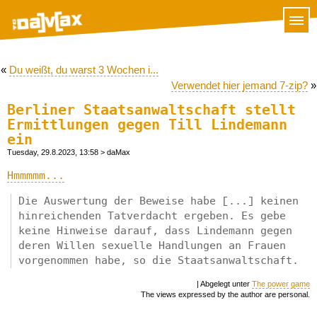
«
Du weißt, du warst 3 Wochen i...
Verwendet hier jemand 7-zip?
»
Berliner Staatsanwaltschaft stellt
Ermittlungen gegen Till Lindemann
ein
Tuesday, 29.8.2023, 13:58
> daMax
Hmmmmm...
Die Auswertung der Beweise habe [...] keinen
hinreichenden Tatverdacht ergeben. Es gebe
keine Hinweise darauf, dass Lindemann gegen
deren Willen sexuelle Handlungen an Frauen
vorgenommen habe, so die Staatsanwaltschaft.
| Abgelegt unter
The power game
The views expressed by the author are personal.