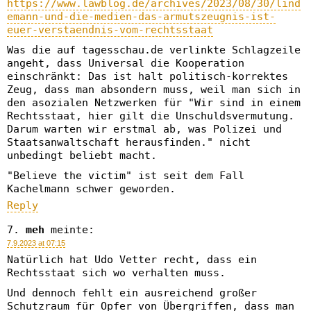
https://www.lawblog.de/archives/2023/08/30/lind
emann-und-die-medien-das-armutszeugnis-ist-
euer-verstaendnis-vom-rechtsstaat
Was die auf tagesschau.de verlinkte Schlagzeile
angeht, dass Universal die Kooperation
einschränkt: Das ist halt politisch-korrektes
Zeug, dass man absondern muss, weil man sich in
den asozialen Netzwerken für "Wir sind in einem
Rechtsstaat, hier gilt die Unschuldsvermutung.
Darum warten wir erstmal ab, was Polizei und
Staatsanwaltschaft herausfinden." nicht
unbedingt beliebt macht.
"Believe the victim" ist seit dem Fall
Kachelmann schwer geworden.
Reply
meh
meinte:
7.9.2023 at 07:15
Natürlich hat Udo Vetter recht, dass ein
Rechtsstaat sich wo verhalten muss.
Und dennoch fehlt ein ausreichend großer
Schutzraum für Opfer von Übergriffen, dass man