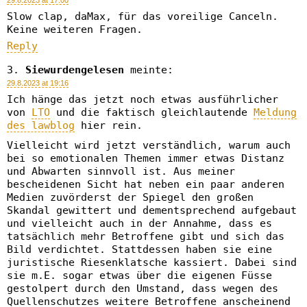
29.8.2023 at 17:00
Slow clap, daMax, für das voreilige Canceln.
Keine weiteren Fragen.
Reply
Siewurdengelesen
meinte:
29.8.2023 at 19:16
Ich hänge das jetzt noch etwas ausführlicher
von
LTO
und die faktisch gleichlautende
Meldung
des lawblog
hier rein.
Vielleicht wird jetzt verständlich, warum auch
bei so emotionalen Themen immer etwas Distanz
und Abwarten sinnvoll ist. Aus meiner
bescheidenen Sicht hat neben ein paar anderen
Medien zuvörderst der Spiegel den großen
Skandal gewittert und dementsprechend aufgebaut
und vielleicht auch in der Annahme, dass es
tatsächlich mehr Betroffene gibt und sich das
Bild verdichtet. Stattdessen haben sie eine
juristische Riesenklatsche kassiert. Dabei sind
sie m.E. sogar etwas über die eigenen Füsse
gestolpert durch den Umstand, dass wegen des
Quellenschutzes weitere Betroffene anscheinend