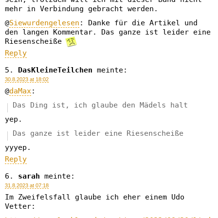
mehr in Verbindung gebracht werden.
@
Siewurdengelesen
: Danke für die Artikel und
den langen Kommentar. Das ganze ist leider eine
Riesenscheiße
Reply
DasKleineTeilchen
meinte:
30.8.2023 at 18:02
@
daMax
:
Das Ding ist, ich glaube den Mädels halt
yep.
Das ganze ist leider eine Riesenscheiße
yyyep.
Reply
sarah
meinte:
31.8.2023 at 07:18
Im Zweifelsfall glaube ich eher einem Udo
Vetter: