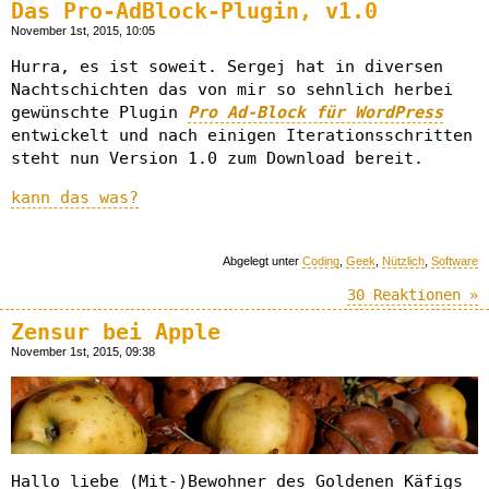
Das Pro-AdBlock-Plugin, v1.0
November 1st, 2015, 10:05
Hurra, es ist soweit. Sergej hat in diversen
Nachtschichten das von mir so sehnlich herbei
gewünschte Plugin
Pro Ad-Block für WordPress
entwickelt und nach einigen Iterationsschritten
steht nun Version 1.0 zum Download bereit.
kann das was?
Abgelegt unter
Coding
,
Geek
,
Nützlich
,
Software
30 Reaktionen »
Zensur bei Apple
November 1st, 2015, 09:38
Hallo liebe (Mit-)Bewohner des Goldenen Käfigs