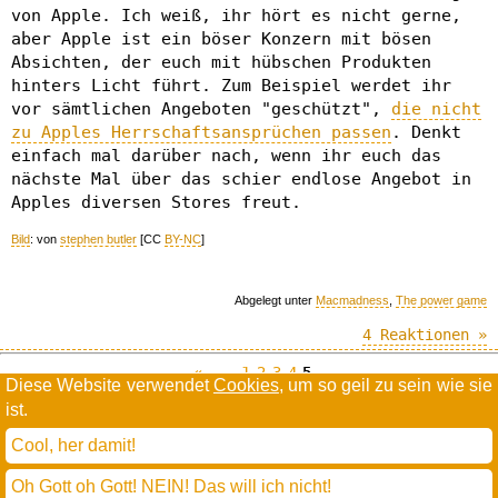
von Apple. Ich weiß, ihr hört es nicht gerne,
aber Apple ist ein böser Konzern mit bösen
Absichten, der euch mit hübschen Produkten
hinters Licht führt. Zum Beispiel werdet ihr
vor sämtlichen Angeboten "geschützt",
die nicht
zu Apples Herrschaftsansprüchen passen
. Denkt
einfach mal darüber nach, wenn ihr euch das
nächste Mal über das schier endlose Angebot in
Apples diversen Stores freut.
Bild
: von
stephen butler
[CC
BY-NC
]
Abgelegt unter
Macmadness
,
The power game
4 Reaktionen »
«--
1
2
3
4
5
Diese Website verwendet
Cookies
, um so geil zu sein wie sie
ist.
Willkommen in der Scrollwüste
todamax rennt auf
wordpress
Cool, her damit!
und schreibt in
dejavu mono book
(mit minimalen anpassungen in oberlängen und kerning)
Oh Gott oh Gott! NEIN! Das will ich nicht!
* daMax
entgendert nach Hermes Phettberg
.