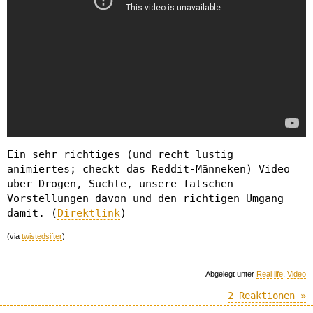
Ein sehr richtiges (und recht lustig
animiertes; checkt das Reddit-Männeken) Video
über Drogen, Süchte, unsere falschen
Vorstellungen davon und den richtigen Umgang
damit. (
Direktlink
)
(via
twistedsifter
)
Abgelegt unter
Real life
,
Video
2 Reaktionen »