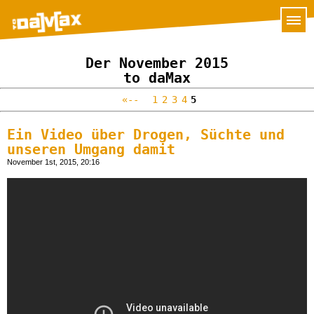
Der November 2015
to daMax
«--
1
2
3
4
5
Ein Video über Drogen, Süchte und
unseren Umgang damit
November 1st, 2015, 20:16