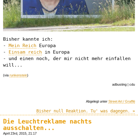
Bisher kannte ich:
-
Mein Reich
Europa
-
Einsam reich
in Europa
- und einen noch, der mir nicht mehr einfallen
will...
(via
runkenstein
)
adbusting | cdu
Abgelegt unter
Street Art / Graffiti
Bisher null Reaktion. Tu' was dagegen. »
Die Leuchtreklame nachts
ausschalten...
April 23rd, 2015, 21:17