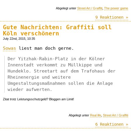
Abgelegt unter
Street Art / Graffiti
,
The power game
9 Reaktionen »
Gute Nachrichten: Graffiti soll
Köln verschönern
July 22nd, 2015, 10:35
Sowas
liest man doch gerne.
Der Yitzhak-Rabin-Platz in der Kölner
Innenstadt verkommt zu Müllkippe und
Hundeklo. Streetart auf dem Trafohaus der
Rheinenergie und weitere
Umgestaltungsmaßnahmen sollen die Anlage
wieder aufwerten.
Zitat trotz Leistungsschutzgeld? Bloggen am Limit!
Abgelegt unter
Real life
,
Street Art / Graffiti
6 Reaktionen »