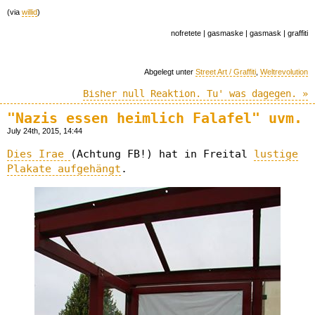
(via
willid
)
nofretete | gasmaske | gasmask | graffiti
Abgelegt unter
Street Art / Graffiti
,
Weltrevolution
Bisher null Reaktion. Tu' was dagegen. »
"Nazis essen heimlich Falafel" uvm.
July 24th, 2015, 14:44
Dies Irae
(Achtung FB!) hat in Freital
lustige
Plakate aufgehängt
.