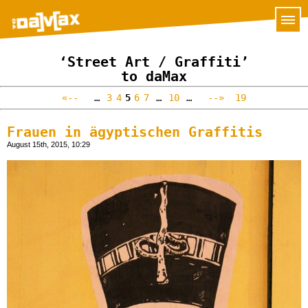
‘Street Art / Graffiti’
to daMax
«--
…
3
4
5
6
7
…
10
…
--»
19
Frauen in ägyptischen Graffitis
August 15th, 2015, 10:29