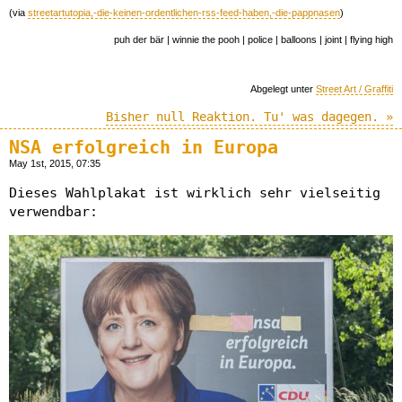
(via
streetartutopia,-die-keinen-ordentlichen-rss-feed-haben,-die-pappnasen
)
puh der bär | winnie the pooh | police | balloons | joint | flying high
Abgelegt unter
Street Art / Graffiti
Bisher null Reaktion. Tu' was dagegen. »
NSA erfolgreich in Europa
May 1st, 2015, 07:35
Dieses Wahlplakat ist wirklich sehr vielseitig
verwendbar: