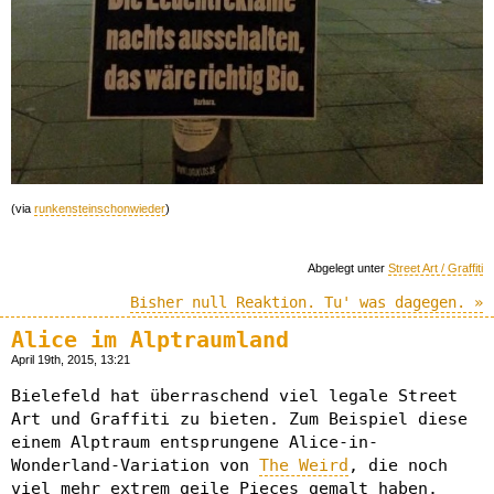
(via
runkensteinschonwieder
)
Abgelegt unter
Street Art / Graffiti
Bisher null Reaktion. Tu' was dagegen. »
Alice im Alptraumland
April 19th, 2015, 13:21
Bielefeld hat überraschend viel legale Street
Art und Graffiti zu bieten. Zum Beispiel diese
einem Alptraum entsprungene Alice-in-
Wonderland-Variation von
The Weird
, die noch
viel mehr extrem geile Pieces gemalt haben.