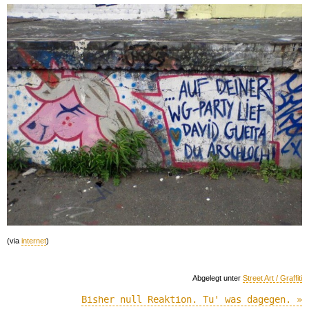
(via
internet
)
Abgelegt unter
Street Art / Graffiti
Bisher null Reaktion. Tu' was dagegen. »