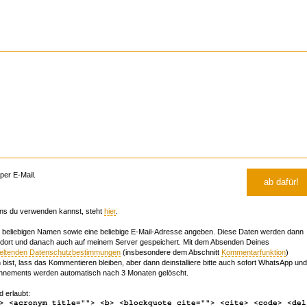
er E-Mail.
ns du verwenden kannst, steht
hier
.
beliebigen Namen sowie eine beliebige E-Mail-Adresse angeben. Diese Daten werden dann
 dort und danach auch auf meinem Server gespeichert. Mit dem Absenden Deines
geltenden Datenschutzbestimmungen
(insbesondere dem Abschnitt
Kommentarfunktion
)
bist, lass das Kommentieren bleiben, aber dann deinstalliere bitte auch sofort WhatsApp und
nements werden automatisch nach 3 Monaten gelöscht.
d erlaubt:
> <acronym title=""> <b> <blockquote cite=""> <cite> <code> <del