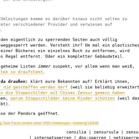
 Umleitungen komme es darüber hinaus nicht selten zu
reter verschiedener Provider und verwiesen auf
n.
 den eigentlich zu sperrenden Seiten auch völlig
 weggesperrt werden. Versteht ihr? Um mal ein plastische
 einer Bücherei ein einzelnes Buch zu entfernen, wird
es Regal entfernt. Oder ein kompletter Gebäudeteil.
 geheime Listen
immer
suspekt, vor allem wenn man weiß,
sten so draufsteht
.
 da draußen:
klärt eure Bekannten auf! Erklärt ihnen,
ur
nie
geschaffen werden darf
(weil sie beliebig erweiter
as die Stoppschilder mit Chinas Zensur gemein haben
hnen,
warum Stoppschildder keine Kinder schützen
(weil da
ibt).
hse der Pandora geöffnet.
ing-Task-Force-streitet-ueber-DNS-Umleitungen--/meldung/142648
censilia | zensursula | zensu
| internetsperren | dns-sperren | netzsperre