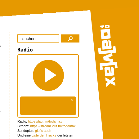
»
Radio
r
Radio:
https://laut.fm/todamax
Stream:
https://stream.laut.fm/todamax
Sendeplan:
gibt's auch
Und eine
Liste der Tracks
der letzten