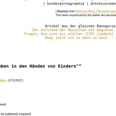
| kinderpornographie | drecksvorwan
| Abgelegt unter
Heim ins Reich
,
The power ga
The views expressed by the author are persona
Artikel aus der gleichen Kategorie
Der Aufstand der Maschinen hat begonnen 
Fragen, die sich mir stellen (178) [update] 
Okay jetzt ist es dann so weit... 
mben in den Händen von Kindern"”
aMax=-
(17.8.2017):
ired)
ot be published) (required)