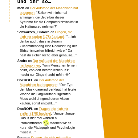
Und ihr so…
meh
on
Der Aufstand der Maschinen hat
begonnen
: “
Sollten wir nicht mal
anfangen, die Betreiber dieser
Systeme für die Computerkriminalität in
die Haftung zu nehmen?
”
Schwarzes_Einhorn
on
Fragen, die
sich mir stellen (178) [update]
: “
“…ich
denke auch, dass in diesem
Zusammenhang eine Reduzierung der
Bildschirmzeiten hilfreich wäre.” Da
hast du sicher recht, aber genauso…
”
Andre
on
Der Aufstand der Maschinen
hat begonnen
: “
Vom Menschen lernen
heißt, von den Besten lernen. K’I’
macht nur Dinge (nach) mMn. 🤷
”
DocROFL
on
Der Aufstand der
Maschinen hat begonnen
: “
Der Typ,
den Musk dauernd verklagt, hat letzte
Woche die Singularität ausgerufen.
Muss wohl dringend deren Aktien
kaufen, sonst entgeht…
”
DocROFL
on
Fragen, die sich mir
stellen (178) [update]
: “
Junge, Junge.
Das is hier mal wirklich n
Problemthread.
Machen wir es
kurz: die Pädagogik und Psychologie
misst in…
”
Peter
on
Fragen, die sich mir stellen