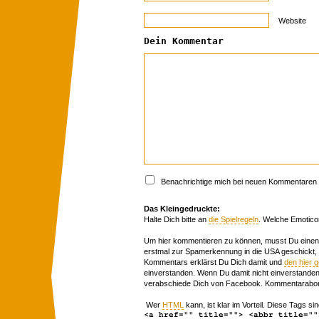
Website
Dein Kommentar
Benachrichtige mich bei neuen Kommentaren p
Das Kleingedruckte:
Halte Dich bitte an
die Spielregeln
. Welche Emotico
Um hier kommentieren zu können, musst Du einen 
erstmal zur Spamerkennung in die USA geschickt,
Kommentars erklärst Du Dich damit und
den hier 
einverstanden. Wenn Du damit nicht einverstanden 
verabschiede Dich von Facebook. Kommentarabon
Wer
HTML
kann, ist klar im Vorteil. Diese Tags sin
<a href="" title=""> <abbr title=""