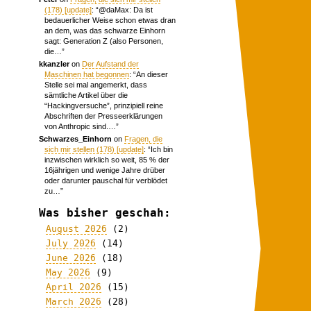
(178) [update]
: “
@daMax: Da ist
bedauerlicher Weise schon etwas dran
an dem, was das schwarze Einhorn
sagt: Generation Z (also Personen,
die…
”
kkanzler
on
Der Aufstand der
Maschinen hat begonnen
: “
An dieser
Stelle sei mal angemerkt, dass
sämtliche Artikel über die
“Hackingversuche”, prinzipiell reine
Abschriften der Presseerklärungen
von Anthropic sind.…
”
Schwarzes_Einhorn
on
Fragen, die
sich mir stellen (178) [update]
: “
Ich bin
inzwischen wirklich so weit, 85 % der
16jährigen und wenige Jahre drüber
oder darunter pauschal für verblödet
zu…
”
Was bisher geschah:
August 2026
(2)
July 2026
(14)
June 2026
(18)
May 2026
(9)
April 2026
(15)
March 2026
(28)