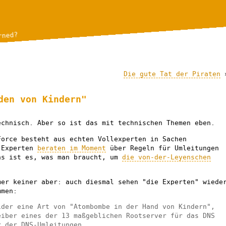
rned?
Die gute Tat der Piraten
den von Kindern"
echnisch. Aber so ist das mit technischen Themen eben.
Force besteht aus echten Vollexperten in Sachen
e Experten
beraten im Moment
über Regeln für Umleitungen
as ist es, was man braucht, um
die von-der-Leyenschen
mer keiner aber: auch diesmal sehen "die Experten" wiede
mmen:
ider eine Art von "Atombombe in der Hand von Kindern",
eiber eines der 13 maßgeblichen Rootserver für das DNS
r der DNS-Umleitungen.