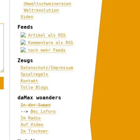
Umweltschweinereien
Weltrevolution
Video
Feeds
Artikel als RSS
Kommentare als RSS
noch mehr Feeds
Zeugs
Datenschutz/Impressum
Spielregeln
Kontakt
Tolle Blogs
daMax woanders
In der Suppe
-->
Bei Loforo
Im Radio
Auf Video
Im Trockner