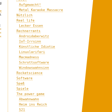
d
Aufgewacht!
Metal Karaoke Massacre
me
l.
Nützlich
Real life
:
Lecker Essen
«
Rechnerrants
«
Androidaberwitz
«
IoT-Irrsinn
Künstliche Idiotie
Linuxlarifari
Macmadness
Schrottsoftware
Windowswahnsinn
Rocketscience
Software
Spaß
Spiele
The power game
Abwahnwahn
Heim ins Reich
S21