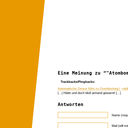
Eine Meinung zu “"Atombo
Trackbacks/Pingbacks:
Automatische Zensur führt zu Overblocking | -=d
[…] Hätte und doch bloß jemand gewarnt! […]
Antworten
Name (requ
Mail (will n