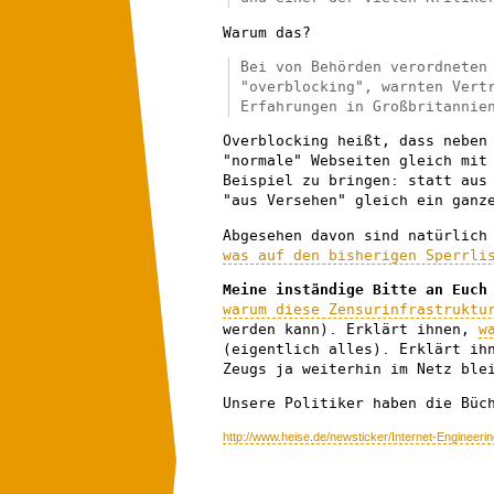
Warum das?
Bei von Behörden verordneten
"overblocking", warnten Vert
Erfahrungen in Großbritannie
Overblocking heißt, dass neben
"normale" Webseiten gleich mit
Beispiel zu bringen: statt aus
"aus Versehen" gleich ein ganz
Abgesehen davon sind natürlich
was auf den bisherigen Sperrli
Meine inständige Bitte an Euch
warum diese Zensurinfrastrukt
werden kann). Erklärt ihnen,
w
(eigentlich alles). Erklärt i
Zeugs ja weiterhin im Netz ble
Unsere Politiker haben die Büc
http://www.heise.de/newsticker/Internet-Engineer