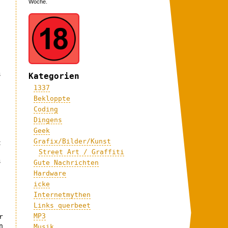
Woche.
s
Kategorien
1337
Bekloppte
Coding
Dingens
Geek
Grafix/Bilder/Kunst
t
Street Art / Graffiti
s
Gute Nachrichten
Hardware
icke
Internetmythen
Links querbeet
MP3
r
n
Musik