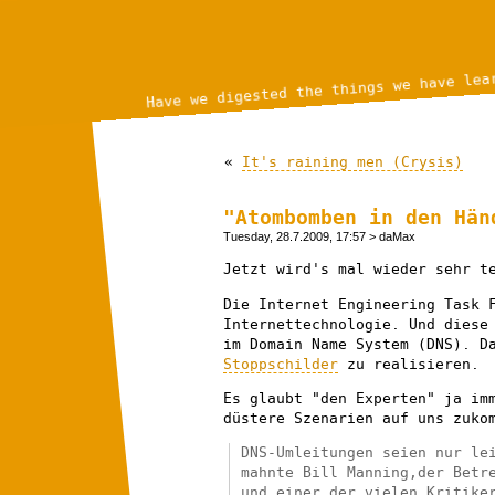
Have we digested the things we have lea
«
It's raining men (Crysis)
"Atombomben in den Hän
Tuesday, 28.7.2009, 17:57
> daMax
Jetzt wird's mal wieder sehr t
Die Internet Engineering Task 
Internettechnologie. Und dies
im Domain Name System (DNS). D
Stoppschilder
zu realisieren.
Es glaubt "den Experten" ja im
düstere Szenarien auf uns zuko
DNS-Umleitungen seien nur le
mahnte Bill Manning,der Betr
und einer der vielen Kritike