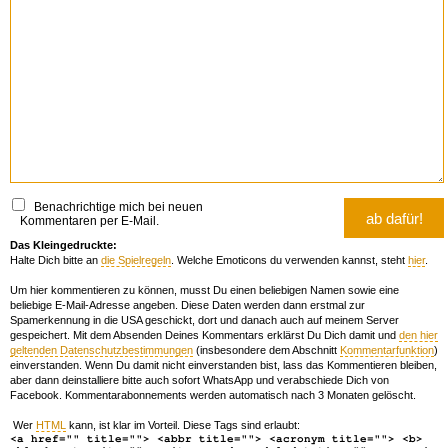
Benachrichtige mich bei neuen
Kommentaren per E-Mail.
Das Kleingedruckte:
Halte Dich bitte an
die Spielregeln
. Welche Emoticons du verwenden kannst, steht
hier
.
Um hier kommentieren zu können, musst Du einen beliebigen Namen sowie eine
beliebige E-Mail-Adresse angeben. Diese Daten werden dann erstmal zur
Spamerkennung in die USA geschickt, dort und danach auch auf meinem Server
gespeichert. Mit dem Absenden Deines Kommentars erklärst Du Dich damit und
den hier
geltenden Datenschutzbestimmungen
(insbesondere dem Abschnitt
Kommentarfunktion
)
einverstanden. Wenn Du damit nicht einverstanden bist, lass das Kommentieren bleiben,
aber dann deinstalliere bitte auch sofort WhatsApp und verabschiede Dich von
Facebook. Kommentarabonnements werden automatisch nach 3 Monaten gelöscht.
Wer
HTML
kann, ist klar im Vorteil. Diese Tags sind erlaubt:
<a href="" title=""> <abbr title=""> <acronym title=""> <b>