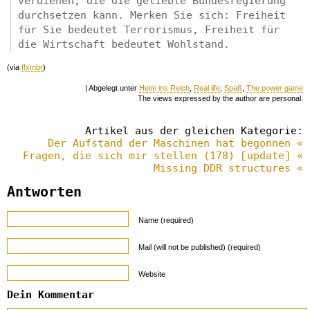
verdienen, die die geliebte Bundesregierung
durchsetzen kann. Merken Sie sich: Freiheit
für Sie bedeutet Terrorismus, Freiheit für
die Wirtschaft bedeutet Wohlstand.
(via
f!xmbr
)
| Abgelegt unter
Heim ins Reich
,
Real life
,
Spaß
,
The power game
The views expressed by the author are personal.
Artikel aus der gleichen Kategorie:
Der Aufstand der Maschinen hat begonnen «
Fragen, die sich mir stellen (178) [update] «
Missing DDR structures «
Antworten
Name (required)
Mail (will not be published) (required)
Website
Dein Kommentar