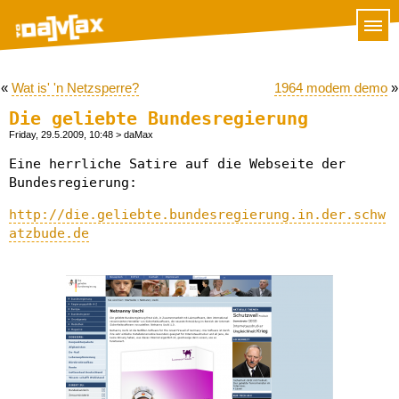
«
Wat is' 'n Netzsperre?
1964 modem demo
»
Die geliebte Bundesregierung
Friday, 29.5.2009, 10:48
> daMax
Eine herrliche Satire auf die Webseite der
Bundesregierung:
http://die.geliebte.bundesregierung.in.der.schw
atzbude.de