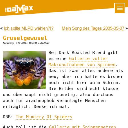
«
Ich sollte MLPD wählen?!?
Mein Song des Tages 2009-09-07
»
Gruselgewusel
Monday, 7.9.2009, 06:00
> daMax
Bei Dark Roasted Blend gibt
es eine
Gallerie voller
Makroaufnahmen von Spinnen
.
Das ist zwar alles andere als
neu, aber ich hatte es bisher
noch nicht hier aufm Schirm.
Die Bilder sind echt klasse
und überhaupt nicht gruselig, also durchaus
auch für arachnophob veranlagte Menschen
erträglich. Denke ich mal.
DRB:
The Mimicry Of Spiders
Auch toll ist die
Gallerie mit Spinnennetzen