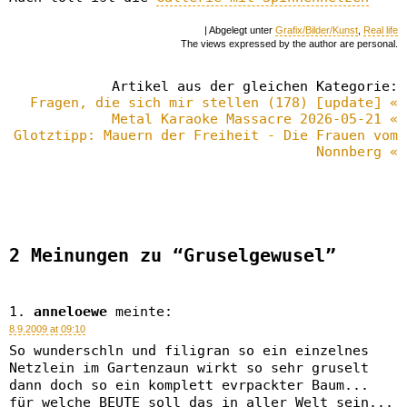
| Abgelegt unter
Grafix/Bilder/Kunst
,
Real life
The views expressed by the author are personal.
Artikel aus der gleichen Kategorie:
Fragen, die sich mir stellen (178) [update] «
Metal Karaoke Massacre 2026-05-21 «
Glotztipp: Mauern der Freiheit - Die Frauen vom
Nonnberg «
2 Meinungen zu “Gruselgewusel”
anneloewe
meinte:
8.9.2009 at 09:10
So wunderschln und filigran so ein einzelnes
Netzlein im Gartenzaun wirkt so sehr gruselt
dann doch so ein komplett evrpackter Baum...
für welche BEUTE soll das in aller Welt sein...