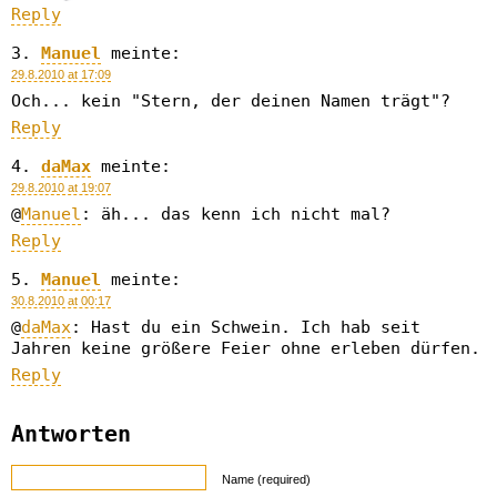
Reply
Manuel
meinte:
29.8.2010 at 17:09
Och... kein "Stern, der deinen Namen trägt"?
Reply
daMax
meinte:
29.8.2010 at 19:07
@
Manuel
: äh... das kenn ich nicht mal?
Reply
Manuel
meinte:
30.8.2010 at 00:17
@
daMax
: Hast du ein Schwein. Ich hab seit
Jahren keine größere Feier ohne erleben dürfen.
Reply
Antworten
Name (required)