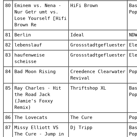
80
Eminem vs. Nena -
HiFi Brown
Ba
Nur Getr umt vs.
Po
Lose Yourself [Hifi
Brown Re
81
Berlin
Ideal
ND
82
lebenslauf
Grossstadtgefluester
El
83
haufenweise
Grossstadtgefluester
El
scheisse
84
Bad Moon Rising
Creedence Clearwater
Po
Revival
85
Ray Charles - Hit
Thriftshop XL
Ba
the Road Jack
Po
(Jamie's Foxxy
Remix)
86
The Lovecats
The Cure
Po
87
Missy Elliott VS
Dj Tripp
Ba
The Cure - Jump in
Po