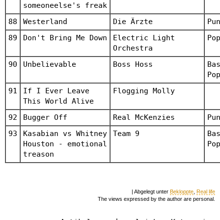
someoneelse's freak
88
Westerland
Die Ärzte
Pu
89
Don't Bring Me Down
Electric Light
Po
Orchestra
90
Unbelievable
Boss Hoss
Ba
Po
91
If I Ever Leave
Flogging Molly
This World Alive
92
Bugger Off
Real McKenzies
Pu
93
Kasabian vs Whitney
Team 9
Ba
Houston - emotional
Po
treason
| Abgelegt unter
Bekloppte
,
Real life
The views expressed by the author are personal.