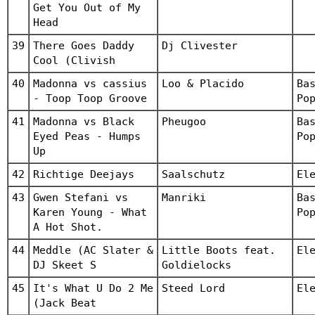
Get You Out of My
Head
39
There Goes Daddy
Dj Clivester
Cool (Clivish
40
Madonna vs cassius
Loo & Placido
Ba
- Toop Toop Groove
Po
41
Madonna vs Black
Pheugoo
Ba
Eyed Peas - Humps
Po
Up
42
Richtige Deejays
Saalschutz
El
43
Gwen Stefani vs
Manriki
Ba
Karen Young - What
Po
A Hot Shot.
44
Meddle (AC Slater &
Little Boots feat.
El
DJ Skeet S
Goldielocks
45
It's What U Do 2 Me
Steed Lord
El
(Jack Beat