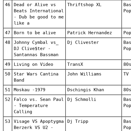
46
Dead or Alive vs
Thriftshop XL
Ba
Beats International
Po
- Dub be good to me
like a
47
Born to be alive
Patrick Hernandez
Po
48
Johnny Cymbal vs_
Dj Clivester
Ba
DJ Clive$ter -
Po
Santannas Bassman
49
Living on Video
TransX
80
50
Star Wars Cantina
John Williams
TV
Band
51
Moskau -1979
Dschingis Khan
80
52
Falco vs. Sean Paul
Dj Schmolli
Ba
- Temperature
Po
Calling
53
Visage VS Apoptygma
Dj Tripp
Ba
Berzerk VS U2 -
Po