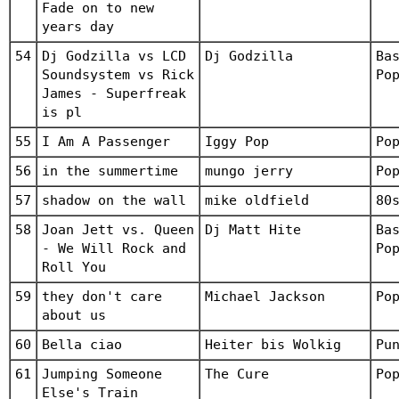
Fade on to new
years day
54
Dj Godzilla vs LCD
Dj Godzilla
Ba
Soundsystem vs Rick
Po
James - Superfreak
is pl
55
I Am A Passenger
Iggy Pop
Po
56
in the summertime
mungo jerry
Po
57
shadow on the wall
mike oldfield
80
58
Joan Jett vs. Queen
Dj Matt Hite
Ba
- We Will Rock and
Po
Roll You
59
they don't care
Michael Jackson
Po
about us
60
Bella ciao
Heiter bis Wolkig
Pu
61
Jumping Someone
The Cure
Po
Else's Train