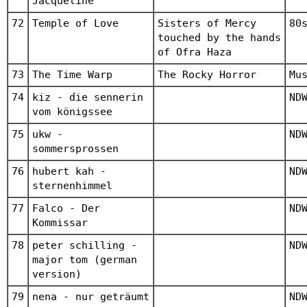
Jacqueline
72
Temple of Love
Sisters of Mercy
80
touched by the hands
of Ofra Haza
73
The Time Warp
The Rocky Horror
Mu
74
kiz - die sennerin
ND
vom königssee
75
ukw -
ND
sommersprossen
76
hubert kah -
ND
sternenhimmel
77
Falco - Der
ND
Kommissar
78
peter schilling -
ND
major tom (german
version)
79
nena - nur geträumt
ND