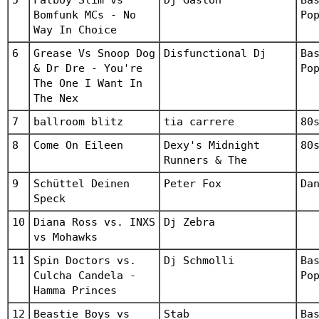
5
Fatboy Slim vs
Dj Gaston
Ba
Bomfunk MCs - No
Po
Way In Choice
6
Grease Vs Snoop Dog
Disfunctional Dj
Ba
& Dr Dre - You're
Po
The One I Want In
The Nex
7
ballroom blitz
tia carrere
80
8
Come On Eileen
Dexy's Midnight
80
Runners & The
9
Schüttel Deinen
Peter Fox
Da
Speck
10
Diana Ross vs. INXS
Dj Zebra
vs Mohawks
11
Spin Doctors vs.
Dj Schmolli
Ba
Culcha Candela -
Po
Hamma Princes
12
Beastie Boys vs
Stab
Ba