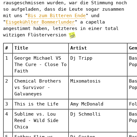
rausgeschmissen wurden, war die Stimmung noch
so aufgeladen, dass die Leute sogar zusammen
mit uns "
Bis zum Bitteren Ende
" und
"
Eisgekühlter Bommerlunder
" a capella
angestimmt haben, letzteres in einer total
witzigen Flüsterversion
#
Title
Artist
Ge
1
George Michael VS
Dj Tripp
Ba
The Cure - Close To
Po
Faith
2
Chemical Brothers
Mixomatosis
Ba
vs Survivor -
Po
Galvaneyes
3
This is the Life
Amy McDonald
Fo
4
Sublime vs. Lou
Dj Schmolli
Ba
Reed - Wild Side
Po
Chica