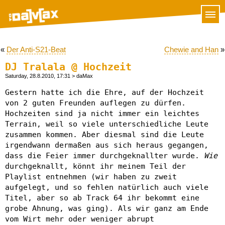
«
Der Anti-S21-Beat
Chewie and Han
»
DJ Tralala @ Hochzeit
Saturday, 28.8.2010, 17:31
> daMax
Gestern hatte ich die Ehre, auf der Hochzeit
von 2 guten Freunden auflegen zu dürfen.
Hochzeiten sind ja nicht immer ein leichtes
Terrain, weil so viele unterschiedliche Leute
zusammen kommen. Aber diesmal sind die Leute
irgendwann dermaßen aus sich heraus gegangen,
dass die Feier immer durchgeknallter wurde.
Wie
durchgeknallt, könnt ihr meinem Teil der
Playlist entnehmen (wir haben zu zweit
aufgelegt, und so fehlen natürlich auch viele
Titel, aber so ab Track 64 ihr bekommt eine
grobe Ahnung, was ging). Als wir ganz am Ende
vom Wirt mehr oder weniger abrupt