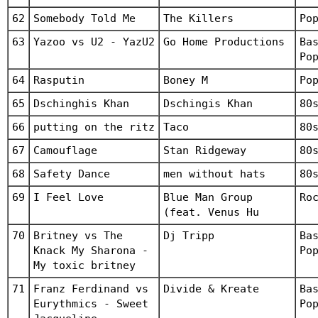
62
Somebody Told Me
The Killers
Po
63
Yazoo vs U2 - YazU2
Go Home Productions
Ba
Po
64
Rasputin
Boney M
Po
65
Dschinghis Khan
Dschingis Khan
80
66
putting on the ritz
Taco
80
67
Camouflage
Stan Ridgeway
80
68
Safety Dance
men without hats
80
69
I Feel Love
Blue Man Group
Ro
(feat. Venus Hu
70
Britney vs The
Dj Tripp
Ba
Knack My Sharona -
Po
My toxic britney
71
Franz Ferdinand vs
Divide & Kreate
Ba
Eurythmics - Sweet
Po