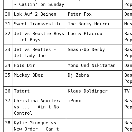
- Callin' on Sunday
Po
30
Lok Auf 2 Beinen
Peter Fox
Da
31
Sweet Transvestite
The Rocky Horror
Mu
32
Jet vs Beastie Boys
Loo & Placido
Ba
- Jet Boys
Po
33
Jet vs Beatles -
Smash-Up Derby
Ba
Jet Lady Joe
Po
34
Hols Dir
Mono Und Nikitaman
Da
35
Mickey 3Dez
Dj Zebra
Ba
Po
36
Tatort
Klaus Doldinger
TV
37
Christina Aguilera
iPunx
Ba
vs ... - Ain't No
Po
Control
38
Kylie Minogue vs
Ba
New Order - Can't
Po