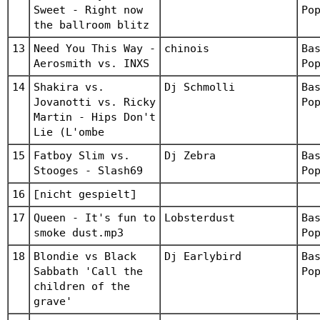
Sweet - Right now
Po
the ballroom blitz
13
Need You This Way -
chinois
Ba
Aerosmith vs. INXS
Po
14
Shakira vs.
Dj Schmolli
Ba
Jovanotti vs. Ricky
Po
Martin - Hips Don't
Lie (L'ombe
15
Fatboy Slim vs.
Dj Zebra
Ba
Stooges - Slash69
Po
16
[nicht gespielt]
17
Queen - It's fun to
Lobsterdust
Ba
smoke dust.mp3
Po
18
Blondie vs Black
Dj Earlybird
Ba
Sabbath 'Call the
Po
children of the
grave'