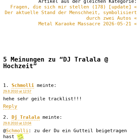
Artikel aus der gleichen Kategorie:
Fragen, die sich mir stellen (178) [update] «
Der aktuelle Stand der Menschheit, symbolisiert
durch zwei Autos «
Metal Karaoke Massacre 2026-05-21 «
5 Meinungen zu “DJ Tralala @
Hochzeit”
Schmolli
meinte:
29.8.2010 at 12:57
hehe sehr geile tracklist!!!
Reply
Dj Tralala
meinte:
29.8.2010 at 13:04
@
Schmolli
: zu der Du ein Gutteil beigetragen
hast