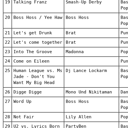
19
Talking Franz
Smash-Up Derby
Ba
Po
20
Boss Hoss / Yee Haw
Boss Hoss
Ba
Po
21
Let's get Drunk
Brat
Pu
22
Let's come together
Brat
Pu
23
Into The Groove
Madonna
Po
24
Come on Eileen
Pu
25
Human League vs. Ms
Dj Lance Lockarm
Ba
Jade - Don't You
Po
Want My Big Head
26
Digge Digge
Mono Und Nikitaman
Da
27
Word Up
Boss Hoss
Ba
Po
28
Not Fair
Lily Allen
Po
29
U2 vs. Lyrics Born
PartyBen
Ba