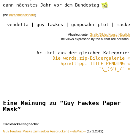
dann nächstes Jahr vor dem Bundestag
(via
kotzendeseinhorn
)
vendetta | guy fawkes | gunpowder plot | maske
| Abgelegt unter
Grafix/Bilder/Kunst
,
Nützlich
The views expressed by the author are personal.
Artikel aus der gleichen Kategorie:
Die words.zip-Bildergalerie «
Spieltipp: TITLE_PENDING «
¯\_(ツ)_/¯ «
Eine Meinung zu “Guy Fawkes Paper
Mask”
Trackbacks/Pingbacks:
Guy Fawkes Maske zum selber Ausdrucken | -=daMax=-
(17.2.2012):