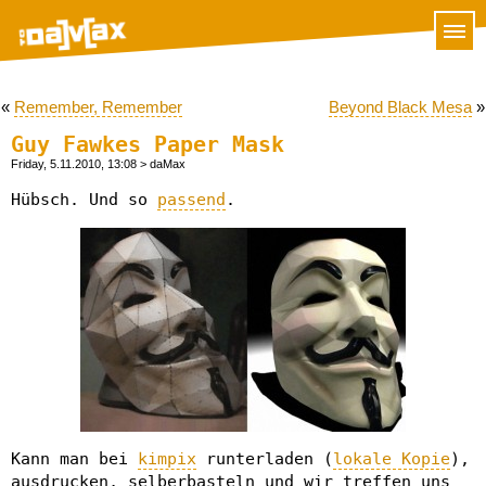
«
Remember, Remember
Beyond Black Mesa
»
Guy Fawkes Paper Mask
Friday, 5.11.2010, 13:08
> daMax
Hübsch. Und so
passend
.
Kann man bei
kimpix
runterladen (
lokale Kopie
),
ausdrucken, selberbasteln und wir treffen uns