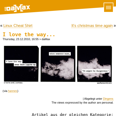
«
Linux Cheat Shirt
It's christmas time again
»
I love the way...
Thursday, 23.12.2010, 16:55
> daMax
(via
hannes
)
| Abgelegt unter
Dingens
The views expressed by the author are personal.
Artikel aus der gleichen Kategorie: