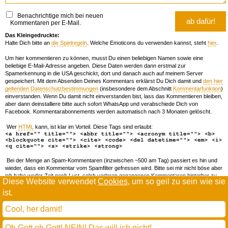
Benachrichtige mich bei neuen
Kommentaren per E-Mail.
Das Kleingedruckte:
Halte Dich bitte an
die Spielregeln
. Welche Emoticons du verwenden kannst, steht
hier
.
Um hier kommentieren zu können, musst Du einen beliebigen Namen sowie eine
beliebige E-Mail-Adresse angeben. Diese Daten werden dann erstmal zur
Spamerkennung in die USA geschickt, dort und danach auch auf meinem Server
gespeichert. Mit dem Absenden Deines Kommentars erklärst Du Dich damit und
den hier
geltenden Datenschutzbestimmungen
(insbesondere dem Abschnitt
Kommentarfunktion
)
einverstanden. Wenn Du damit nicht einverstanden bist, lass das Kommentieren bleiben,
aber dann deinstalliere bitte auch sofort WhatsApp und verabschiede Dich von
Facebook. Kommentarabonnements werden automatisch nach 3 Monaten gelöscht.
Wer
HTML
kann, ist klar im Vorteil. Diese Tags sind erlaubt:
<a href="" title=""> <abbr title=""> <acronym title=""> <b>
<blockquote cite=""> <cite> <code> <del datetime=""> <em> <i>
<q cite=""> <s> <strike> <strong>
Bei der Menge an Spam-Kommentaren (inzwischen ~500 am Tag) passiert es hin und
wieder, dass ein Kommentar vom Spamfilter gefressen wird. Bitte sei mir nicht böse aber
ich habe weder Zeit noch Lust, solch verloren gegangenen Kommentaren hinterher zu
Diese Website verwendet
Cookies
, um so geil zu sein wie sie
forschen. Wenn das öfters passiert, schreib' mir 'ne Mail damit ich dich whitelisten kann.
ist.
Willkommen in der Scrollwüste
todamax rennt auf
wordpress
Cool, her damit!
und schreibt in
dejavu mono book
(mit minimalen anpassungen in oberlängen und kerning)
Oh Gott oh Gott! NEIN! Das will ich nicht!