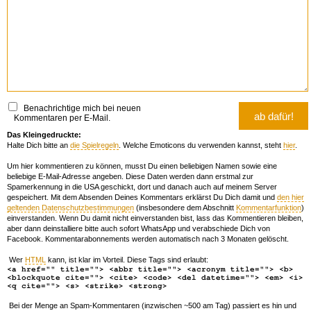
Benachrichtige mich bei neuen
Kommentaren per E-Mail.
Das Kleingedruckte:
Halte Dich bitte an
die Spielregeln
. Welche Emoticons du verwenden kannst, steht
hier
.
Um hier kommentieren zu können, musst Du einen beliebigen Namen sowie eine
beliebige E-Mail-Adresse angeben. Diese Daten werden dann erstmal zur
Spamerkennung in die USA geschickt, dort und danach auch auf meinem Server
gespeichert. Mit dem Absenden Deines Kommentars erklärst Du Dich damit und
den hier
geltenden Datenschutzbestimmungen
(insbesondere dem Abschnitt
Kommentarfunktion
)
einverstanden. Wenn Du damit nicht einverstanden bist, lass das Kommentieren bleiben,
aber dann deinstalliere bitte auch sofort WhatsApp und verabschiede Dich von
Facebook. Kommentarabonnements werden automatisch nach 3 Monaten gelöscht.
Wer
HTML
kann, ist klar im Vorteil. Diese Tags sind erlaubt:
<a href="" title=""> <abbr title=""> <acronym title=""> <b>
<blockquote cite=""> <cite> <code> <del datetime=""> <em> <i>
<q cite=""> <s> <strike> <strong>
Bei der Menge an Spam-Kommentaren (inzwischen ~500 am Tag) passiert es hin und