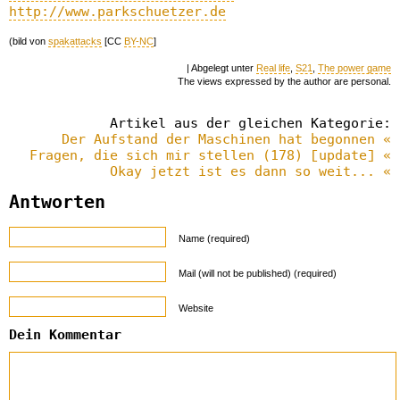
http://www.parkschuetzer.de
(bild von
spakattacks
[CC
BY-NC
]
| Abgelegt unter
Real life
,
S21
,
The power game
The views expressed by the author are personal.
Artikel aus der gleichen Kategorie:
Der Aufstand der Maschinen hat begonnen «
Fragen, die sich mir stellen (178) [update] «
Okay jetzt ist es dann so weit... «
Antworten
Name (required)
Mail (will not be published) (required)
Website
Dein Kommentar