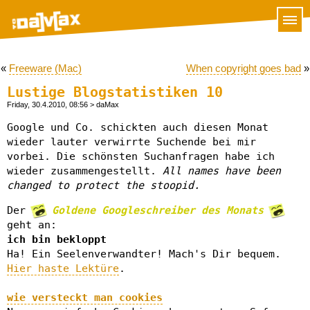
«
Freeware (Mac)
When copyright goes bad
»
Lustige Blogstatistiken 10
Friday, 30.4.2010, 08:56
> daMax
Google und Co. schickten auch diesen Monat
wieder lauter verwirrte Suchende bei mir
vorbei. Die schönsten Suchanfragen habe ich
wieder zusammengestellt.
All names have been
changed to protect the stoopid.
Der
Goldene Googleschreiber des Monats
geht an:
ich bin bekloppt
Ha! Ein Seelenverwandter! Mach's Dir bequem.
Hier haste Lektüre
.
wie versteckt man cookies