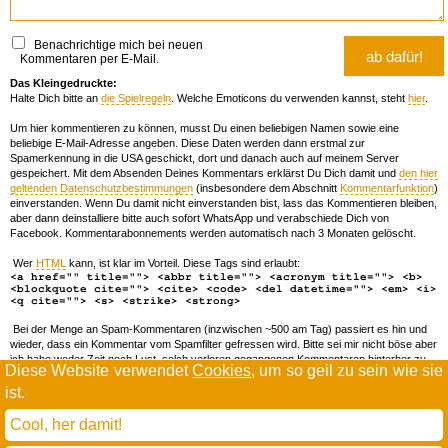
Benachrichtige mich bei neuen
Kommentaren per E-Mail.
Das Kleingedruckte:
Halte Dich bitte an
die Spielregeln
. Welche Emoticons du verwenden kannst, steht
hier
.
Um hier kommentieren zu können, musst Du einen beliebigen Namen sowie eine
beliebige E-Mail-Adresse angeben. Diese Daten werden dann erstmal zur
Spamerkennung in die USA geschickt, dort und danach auch auf meinem Server
gespeichert. Mit dem Absenden Deines Kommentars erklärst Du Dich damit und
den hier
geltenden Datenschutzbestimmungen
(insbesondere dem Abschnitt
Kommentarfunktion
)
einverstanden. Wenn Du damit nicht einverstanden bist, lass das Kommentieren bleiben,
aber dann deinstalliere bitte auch sofort WhatsApp und verabschiede Dich von
Facebook. Kommentarabonnements werden automatisch nach 3 Monaten gelöscht.
Wer
HTML
kann, ist klar im Vorteil. Diese Tags sind erlaubt:
<a href="" title=""> <abbr title=""> <acronym title=""> <b>
<blockquote cite=""> <cite> <code> <del datetime=""> <em> <i>
<q cite=""> <s> <strike> <strong>
Bei der Menge an Spam-Kommentaren (inzwischen ~500 am Tag) passiert es hin und
wieder, dass ein Kommentar vom Spamfilter gefressen wird. Bitte sei mir nicht böse aber
ich habe weder Zeit noch Lust, solch verloren gegangenen Kommentaren hinterher zu
Diese Website verwendet
Cookies
, um so geil zu sein wie sie
forschen. Wenn das öfters passiert, schreib' mir 'ne Mail damit ich dich whitelisten kann.
ist.
Willkommen in der Scrollwüste
todamax rennt auf
wordpress
Cool, her damit!
und schreibt in
dejavu mono book
(mit minimalen anpassungen in oberlängen und kerning)