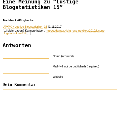
Eine Meinung zu “Lustige
Blogstatistiken 15”
Trackbacks/Pingbacks:
dª]V[ªX » Lustige Blogstatistiken 16
(1.11.2010):
[...] Mehr davon? Kannste haben:
http://todamax.kicks-ass.net/blog/2010/lustige-
blogstatistiken-15/
[...]
Antworten
Name (required)
Mail (will not be published) (required)
Website
Dein Kommentar