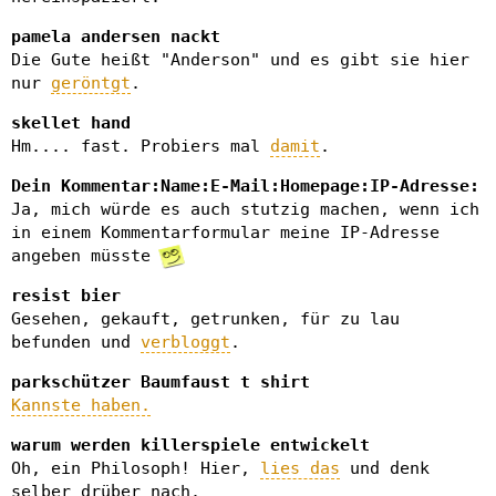
pamela andersen nackt
Die Gute heißt "Anderson" und es gibt sie hier
nur
geröntgt
.
skellet hand
Hm.... fast. Probiers mal
damit
.
Dein Kommentar:Name:E-Mail:Homepage:IP-Adresse:
Ja, mich würde es auch stutzig machen, wenn ich
in einem Kommentarformular meine IP-Adresse
angeben müsste
resist bier
Gesehen, gekauft, getrunken, für zu lau
befunden und
verbloggt
.
parkschützer Baumfaust t shirt
Kannste haben.
warum werden killerspiele entwickelt
Oh, ein Philosoph! Hier,
lies das
und denk
selber drüber nach.