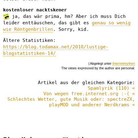
kostenloser nacktskener
ja, das wär prima, hm? Aber ich muss Dich
leider enttäuschen, das gibt es
genau so wenig
wie Röntgenbrillen
. Sorry, kid.
Ältere Statistiken:
https://blog.todamax.net/2010/lustige-
blogstatistiken-14/
| Abgelegt unter
Internetmythen
The views expressed by the author are personal.
Artikel aus der gleichen Kategorie:
Spamlyrik (110) «
Von wegen free.internet.org :-( «
Schlechtes Wetter, gute Musik oder: spectreZX,
playMOD und anderer Nerdkrams «