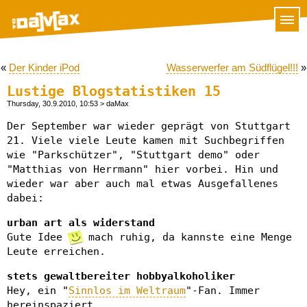
«
Der Kinder iPod
Wasserwerfer am Südflügel!!!
»
Lustige Blogstatistiken 15
Thursday, 30.9.2010, 10:53
> daMax
Der September war wieder geprägt von Stuttgart
21. Viele viele Leute kamen mit Suchbegriffen
wie "Parkschützer", "Stuttgart demo" oder
"Matthias von Herrmann" hier vorbei. Hin und
wieder war aber auch mal etwas Ausgefallenes
dabei:
urban art als widerstand
Gute Idee
mach ruhig, da kannste eine Menge
Leute erreichen.
stets gewaltbereiter hobbyalkoholiker
Hey, ein "
Sinnlos im Weltraum
"-Fan. Immer
hereinspaziert.