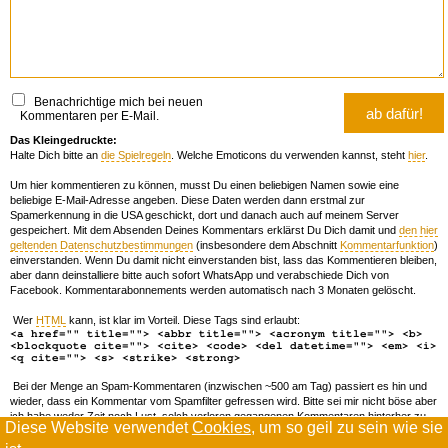
Benachrichtige mich bei neuen
Kommentaren per E-Mail.
Das Kleingedruckte:
Halte Dich bitte an
die Spielregeln
. Welche Emoticons du verwenden kannst, steht
hier
.
Um hier kommentieren zu können, musst Du einen beliebigen Namen sowie eine
beliebige E-Mail-Adresse angeben. Diese Daten werden dann erstmal zur
Spamerkennung in die USA geschickt, dort und danach auch auf meinem Server
gespeichert. Mit dem Absenden Deines Kommentars erklärst Du Dich damit und
den hier
geltenden Datenschutzbestimmungen
(insbesondere dem Abschnitt
Kommentarfunktion
)
einverstanden. Wenn Du damit nicht einverstanden bist, lass das Kommentieren bleiben,
aber dann deinstalliere bitte auch sofort WhatsApp und verabschiede Dich von
Facebook. Kommentarabonnements werden automatisch nach 3 Monaten gelöscht.
Wer
HTML
kann, ist klar im Vorteil. Diese Tags sind erlaubt:
<a href="" title=""> <abbr title=""> <acronym title=""> <b>
<blockquote cite=""> <cite> <code> <del datetime=""> <em> <i>
<q cite=""> <s> <strike> <strong>
Bei der Menge an Spam-Kommentaren (inzwischen ~500 am Tag) passiert es hin und
wieder, dass ein Kommentar vom Spamfilter gefressen wird. Bitte sei mir nicht böse aber
ich habe weder Zeit noch Lust, solch verloren gegangenen Kommentaren hinterher zu
Diese Website verwendet
Cookies
, um so geil zu sein wie sie
forschen. Wenn das öfters passiert, schreib' mir 'ne Mail damit ich dich whitelisten kann.