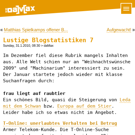
«
Matthias Spielkamps offener B...
Aufgewacht!
»
Lustige Blogstatistiken 7
Sunday, 31.1.2010, 08:30
> daMax
Im Dezember fiel diese Rubrik mangels Inhalten
aus. Alle Welt schien nur an "Weihnachtswünsche
2009" und "Machinarium" interessiert zu sein.
Der Januar startete jedoch wieder mit klasse
Suchanfragen durch:
frau liegt auf raubtier
Ein schönes Bild, quasi die Steigerung von
Leda
mit dem Schwan
bzw.
Europa auf dem Stier
.
Leider habe ich so etwas nicht im Angebot.
T-Online: unerlaubtes Verhalten bei Betrug
Armer Telekom-Kunde. Die T-Online-Suche