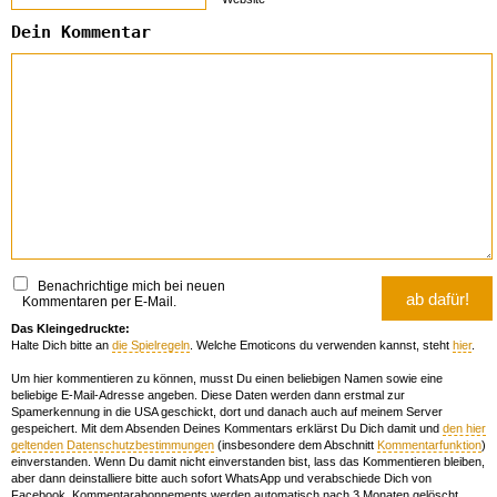
Dein Kommentar
Benachrichtige mich bei neuen
Kommentaren per E-Mail.
Das Kleingedruckte:
Halte Dich bitte an
die Spielregeln
. Welche Emoticons du verwenden kannst, steht
hier
.
Um hier kommentieren zu können, musst Du einen beliebigen Namen sowie eine
beliebige E-Mail-Adresse angeben. Diese Daten werden dann erstmal zur
Spamerkennung in die USA geschickt, dort und danach auch auf meinem Server
gespeichert. Mit dem Absenden Deines Kommentars erklärst Du Dich damit und
den hier
geltenden Datenschutzbestimmungen
(insbesondere dem Abschnitt
Kommentarfunktion
)
einverstanden. Wenn Du damit nicht einverstanden bist, lass das Kommentieren bleiben,
aber dann deinstalliere bitte auch sofort WhatsApp und verabschiede Dich von
Facebook. Kommentarabonnements werden automatisch nach 3 Monaten gelöscht.