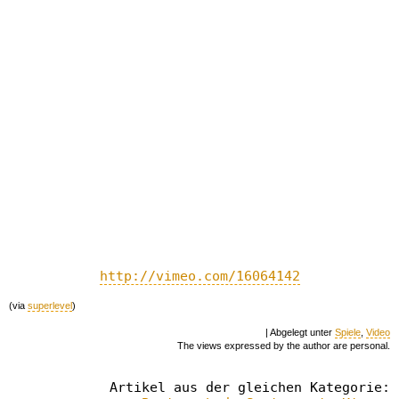
http://vimeo.com/16064142
(via
superlevel
)
| Abgelegt unter
Spiele
,
Video
The views expressed by the author are personal.
Artikel aus der gleichen Kategorie: