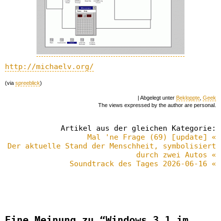
http://michaelv.org/
(via
spreeblick
)
| Abgelegt unter
Bekloppte
,
Geek
The views expressed by the author are personal.
Artikel aus der gleichen Kategorie:
Mal 'ne Frage (69) [update] «
Der aktuelle Stand der Menschheit, symbolisiert
durch zwei Autos «
Soundtrack des Tages 2026-06-16 «
Eine Meinung zu “Windows 3.1 im