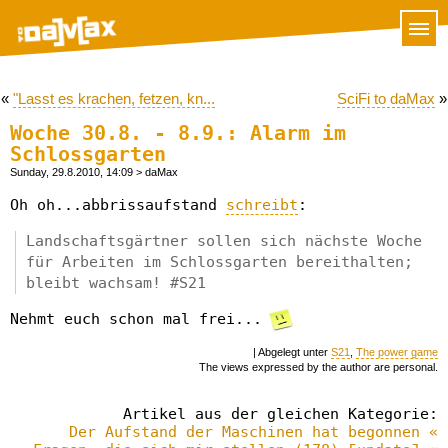
«
"Lasst es krachen, fetzen, kn...
SciFi to daMax
»
Woche 30.8. - 8.9.: Alarm im
Schlossgarten
Sunday, 29.8.2010, 14:09
> daMax
Oh oh...abbrissaufstand
schreibt
:
Landschaftsgärtner sollen sich nächste Woche
für Arbeiten im Schlossgarten bereithalten;
bleibt wachsam! #S21
Nehmt euch schon mal frei...
| Abgelegt unter
S21
,
The power game
The views expressed by the author are personal.
Artikel aus der gleichen Kategorie:
Der Aufstand der Maschinen hat begonnen «